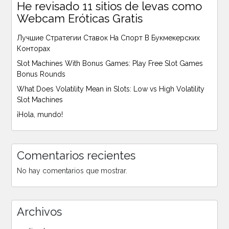
He revisado 11 sitios de levas como
Webcam Eróticas Gratis
Лучшие Стратегии Ставок На Спорт В Букмекерских
Конторах
Slot Machines With Bonus Games: Play Free Slot Games
Bonus Rounds
What Does Volatility Mean in Slots: Low vs High Volatility
Slot Machines
¡Hola, mundo!
Comentarios recientes
No hay comentarios que mostrar.
Archivos