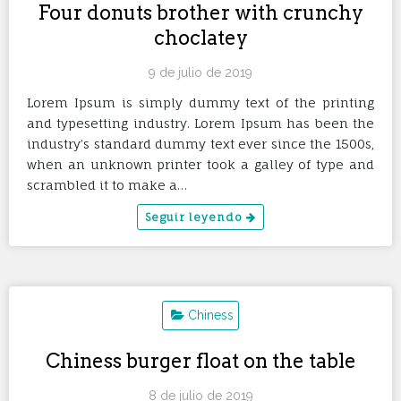
Four donuts brother with crunchy
choclatey
9 de julio de 2019
Lorem Ipsum is simply dummy text of the printing
and typesetting industry. Lorem Ipsum has been the
industry’s standard dummy text ever since the 1500s,
when an unknown printer took a galley of type and
scrambled it to make a…
Seguir leyendo
Chiness
Chiness burger float on the table
8 de julio de 2019