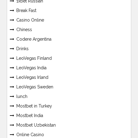
1xbet Russian
Break Fast
Casino Online
Chiness
Codere Argentina
Drinks
LeoVegas Finland
LeoVegas India
LeoVegas Irland
LeoVegas Sweden
lunch
Mostbet in Turkey
Mostbet India
Mostbet Uzbekistan
Online Casino