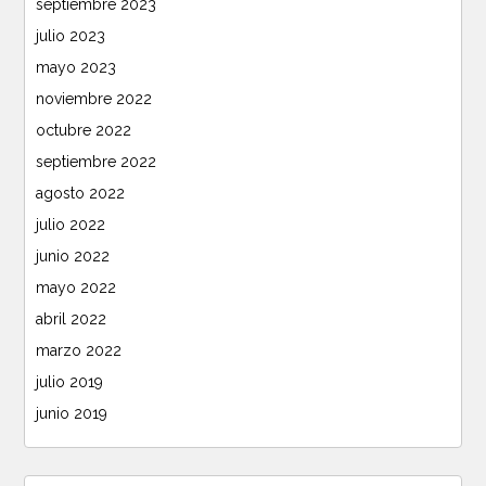
septiembre 2023
julio 2023
mayo 2023
noviembre 2022
octubre 2022
septiembre 2022
agosto 2022
julio 2022
junio 2022
mayo 2022
abril 2022
marzo 2022
julio 2019
junio 2019