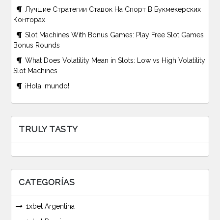
Лучшие Стратегии Ставок На Спорт В Букмекерских
Конторах
Slot Machines With Bonus Games: Play Free Slot Games
Bonus Rounds
What Does Volatility Mean in Slots: Low vs High Volatility
Slot Machines
¡Hola, mundo!
TRULY TASTY
CATEGORÍAS
1xbet Argentina