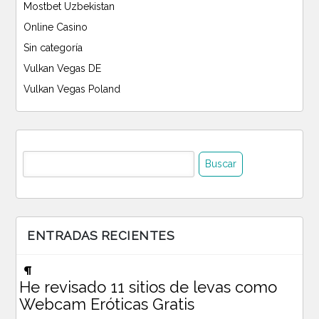
Mostbet Uzbekistan
Online Casino
Sin categoría
Vulkan Vegas DE
Vulkan Vegas Poland
Buscar:
ENTRADAS RECIENTES
He revisado 11 sitios de levas como
Webcam Eróticas Gratis