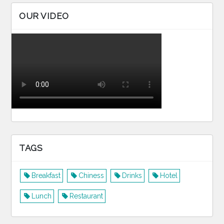
OUR VIDEO
TAGS
Breakfast
Chiness
Drinks
Hotel
Lunch
Restaurant