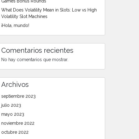
Games Bonus Rounds
What Does Volatility Mean in Slots: Low vs High
Volatility Slot Machines
¡Hola, mundo!
Comentarios recientes
No hay comentarios que mostrar.
Archivos
septiembre 2023
julio 2023
mayo 2023
noviembre 2022
octubre 2022