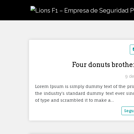
Saltar
al
contenido
Four donuts brothe
9 de
Lorem Ipsum is simply dummy text of the pri
the industry’s standard dummy text ever sin
of type and scrambled it to make a…
Segu