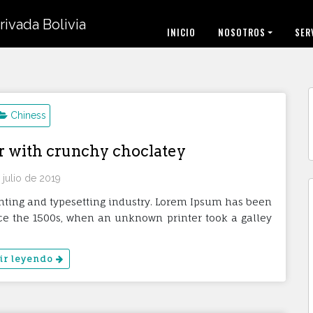
INICIO
NOSOTROS
SER
Chiness
r with crunchy choclatey
 julio de 2019
nting and typesetting industry. Lorem Ipsum has been
ce the 1500s, when an unknown printer took a galley
ir leyendo