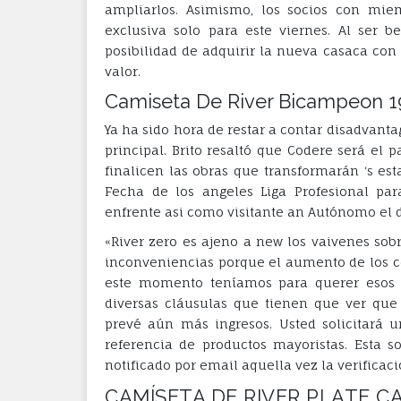
ampliarlos. Asimismo, los socios con mi
exclusiva solo para este viernes. Al ser 
posibilidad de adquirir la nueva casaca con
valor.
Camiseta De River Bicampeon 197
Ya ha sido hora de restar a contar disadvant
principal. Brito resaltó que Codere será el 
finalicen las obras que transformarán ‘s e
Fecha de los angeles Liga Profesional pa
enfrente asi como visitante an Autónomo el 
«River zero es ajeno a new los vaivenes so
inconveniencias porque el aumento de los c
este momento teníamos para querer esos ga
diversas cláusulas que tienen que ver que 
prevé aún más ingresos. Usted solicitará 
referencia de productos mayoristas. Esta s
notificado por email aquella vez la verificac
CAMÍSETA DE RIVER PLATE C