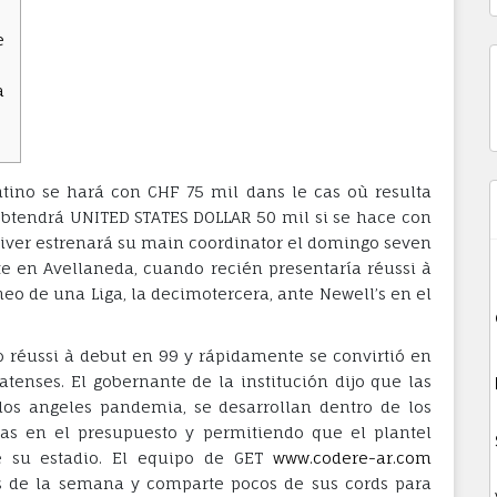
e
B
a
tino se hará con CHF 75 mil dans le cas où resulta
obtendrá UNITED STATES DOLLAR 50 mil si se hace con
River estrenará su main coordinator el domingo seven
te en Avellaneda, cuando recién presentaría réussi à
eo de una Liga, la decimotercera, ante Newell’s en el
 réussi à debut en 99 y rápidamente se convirtió en
atenses. El gobernante de la institución dijo que las
los angeles pandemia, se desarrollan dentro de los
tivas en el presupuesto y permitiendo que el plantel
e su estadio. El equipo de GET
www.codere-ar.com
os de la semana y comparte pocos de sus cords para