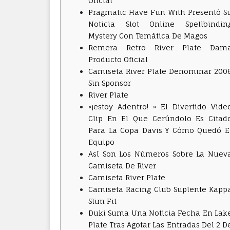
Oficial
Pragmatic Have Fun With Presentó S
Noticia Slot Online Spellbindin
Mystery Con Temática De Magos
Remera Retro River Plate Dam
Producto Oficial
Camiseta River Plate Denominar 200
Sin Sponsor
River Plate
«¡estoy Adentro! » El Divertido Vide
Clip En El Que Cerúndolo Es Citad
Para La Copa Davis Y Cómo Quedó E
Equipo
Así Son Los Números Sobre La Nuev
Camiseta De River
Camiseta River Plate
Camiseta Racing Club Suplente Kapp
Slim Fit
Duki Suma Una Noticia Fecha En Lak
Plate Tras Agotar Las Entradas Del 2 D