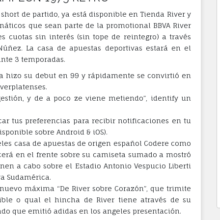
 short de partido, ya está disponible en Tienda River y
fanáticos que sean parte de la promotional BBVA River
 cuotas sin interés (sin tope de reintegro) a través
 Núñez. La casa de apuestas deportivas estará en el
ante 3 temporadas.
a hizo su debut en 99 y rápidamente se convirtió en
iverplatenses.
estión, y de a poco ze viene metiendo”, identify un
car tus preferencias para recibir notificaciones en tu
isponible sobre Android & iOS).
ngeles casa de apuestas de origen español Codere como
erá en el frente sobre su camiseta sumado a mostró
enen a cabo sobre el Estadio Antonio Vespucio Liberti
ra Sudamérica.
 nuevo máxima “De River sobre Corazón”, que trimite
tible o qual el hincha de River tiene através de su
do que emitió adidas en los angeles presentación.