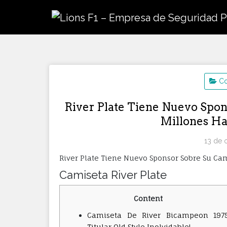
Saltar
al
contenido
Co
River Plate Tiene Nuevo Spon
Millones Ha
13 de 
River Plate Tiene Nuevo Sponsor Sobre Su Cam
Camiseta River Plate
Content
Camiseta De River Bicampeon 197
Titular Old Style Inolvidable!