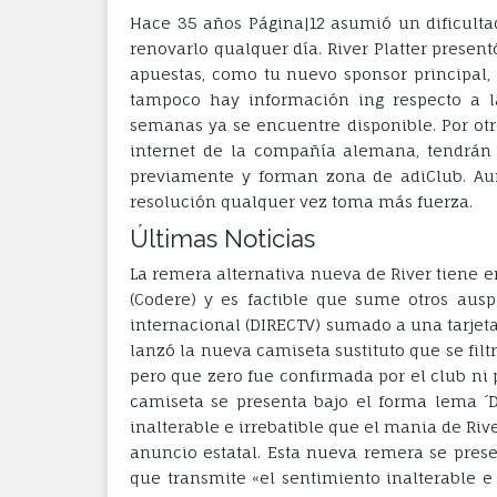
Hace 35 años Página|12 asumió un dificultad
renovarlo qualquer día. River Platter presen
apuestas, como tu nuevo sponsor principal, 
tampoco hay información ing respecto a l
semanas ya se encuentre disponible. Por otr
internet de la compañía alemana, tendrán u
previamente y forman zona de adiClub. Aun
resolución qualquer vez toma más fuerza.
Últimas Noticias
La remera alternativa nueva de River tiene e
(Codere) y es factible que sume otros aus
internacional (DIRECTV) sumado a una tarjeta 
lanzó la nueva camiseta sustituto que se filtr
pero que zero fue confirmada por el club ni p
camiseta se presenta bajo el forma lema ´D
inalterable e irrebatible que el mania de Riv
anuncio estatal. Esta nueva remera se prese
que transmite «el sentimiento inalterable e 