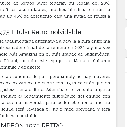
embros de Somos River tendrán mi rebaja del 20%,
beneficios acumulables, muchos hinchas tendrán la
 an un 45% de descuento, casi una mitad de réussi à
5 Titular Retro Inolvidable!
age indumentaria alternativa a new la altura entre ma
patrocinador oficial de la remera en 2024, alguna vez
stadio Mâs Amazing en el más grande de Sudamérica.
ra Fútbol, cuando este equipo de Marcelo Gallardo
domingo 7 de agosto.
bre la economía de país, pero simply no hay mayores
ostos los vamos the cubrir con algun colchón que en
stos», señaló Brito. Además, este vínculo implica
incluye el rendimiento futbolístico del equipo con
una cuenta mayorista para poder obtener a nuestra
olicitud será revisada p? linje med brevedad y será
ión haya concluído.
AMPEÓN 1975 RETRO