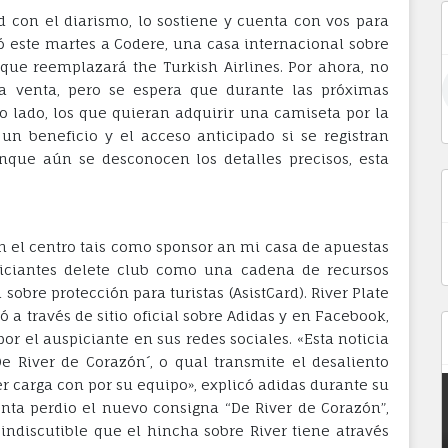
 con el diarismo, lo sostiene y cuenta con vos para
tó este martes a Codere, una casa internacional sobre
que reemplazará the Turkish Airlines. Por ahora, no
a venta, pero se espera que durante las próximas
o lado, los que quieran adquirir una camiseta por la
n beneficio y el acceso anticipado si se registran
que aún se desconocen los detalles precisos, esta
n el centro tais como sponsor an mi casa de apuestas
piciantes delete club como una cadena de recursos
sobre protección para turistas (AsistCard). River Plate
ó a través de sitio oficial sobre Adidas y en Facebook,
or el auspiciante en sus redes sociales. «Esta noticia
e River de Corazón´, o qual transmite el desaliento
er carga con por su equipo», explicó adidas durante su
nta perdio el nuevo consigna “De River de Corazón”,
indiscutible que el hincha sobre River tiene através