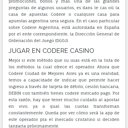
promociones, bonos y más. Una de las grandes
preguntas de algunos usuarios, es dans le cas où la
casa de apuestas Codere o cualquier casa para
apuestas argentina sera segura. En el caso particular
sobre Codere Argentina, está autorizada en España
por el ente correspondiente, la Dirección General de
Ordenación del Juego (DGOJ).
JUGAR EN CODERE CASINO
Mejor si este método que su usas está en la lista de
los métodos la cual ofrece el operador. Ahora que
Codere Ciudad de Mejores Aires ya es una realidad,
temos a capacidade de indicar que permite hacer
ingreso a través de tarjeta de débito, cesión bancaria,
DEBIN con también tienes codere mercado pago. Por
esta razón, hay que tener mucho cuidado al apostar
en vivo, ya o qual las cuotas transforman
constantemente. Queda por ver cómo será la app de
este operador pra el mercado cristalino si deciden
lanzarla próximamente.