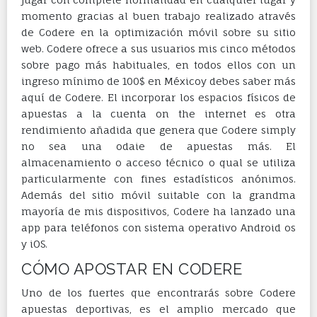
momento gracias al buen trabajo realizado através
de Codere en la optimización móvil sobre su sitio
web. Codere ofrece a sus usuarios mis cinco métodos
sobre pago más habituales, en todos ellos con un
ingreso mínimo de 100$ en Méxicoy debes saber más
aquí de Codere. El incorporar los espacios físicos de
apuestas a la cuenta on the internet es otra
rendimiento añadida que genera que Codere simply
no sea una odaie de apuestas más. El
almacenamiento o acceso técnico o qual se utiliza
particularmente con fines estadísticos anónimos.
Además del sitio móvil suitable con la grandma
mayoría de mis dispositivos, Codere ha lanzado una
app para teléfonos con sistema operativo Android os
y iOS.
CÓMO APOSTAR EN CODERE
Uno de los fuertes que encontrarás sobre Codere
apuestas deportivas, es el amplio mercado que