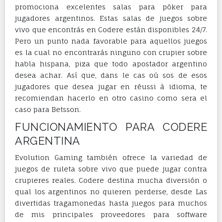
promociona excelentes salas para póker para
jugadores argentinos. Estas salas de juegos sobre
vivo que encontrás en Codere están disponibles 24/7.
Pero un punto nada favorable para aquellos juegos
es la cual no encontrarás ninguno con crupier sobre
habla hispana, piza que todo apostador argentino
desea achar. Así que, dans le cas où sos de esos
jugadores que desea jugar en réussi à idioma, te
recomiendan hacerlo en otro casino como sera el
caso para Betsson.
FUNCIONAMIENTO PARA CODERE
ARGENTINA
Evolution Gaming también ofrece la variedad de
juegos de ruleta sobre vivo que puede jugar contra
crupieres reales. Codere destina mucha diversión o
qual los argentinos no quieren perderse, desde Las
divertidas tragamonedas hasta juegos para muchos
de mis principales proveedores para software