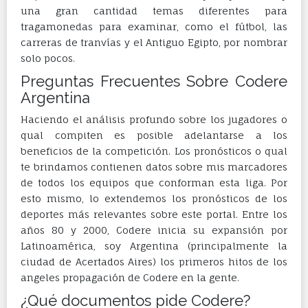
una gran cantidad temas diferentes para
tragamonedas para examinar, como el fútbol, ​​las
carreras de tranvías y el Antiguo Egipto, por nombrar
solo pocos.
Preguntas Frecuentes Sobre Codere
Argentina
Haciendo el análisis profundo sobre los jugadores o
qual compiten es posible adelantarse a los
beneficios de la competición. Los pronósticos o qual
te brindamos contienen datos sobre mis marcadores
de todos los equipos que conforman esta liga. Por
esto mismo, lo extendemos los pronósticos de los
deportes más relevantes sobre este portal. Entre los
años 80 y 2000, Codere inicia su expansión por
Latinoamérica, soy Argentina (principalmente la
ciudad de Acertados Aires) los primeros hitos de los
angeles propagación de Codere en la gente.
¿Qué documentos pide Codere?