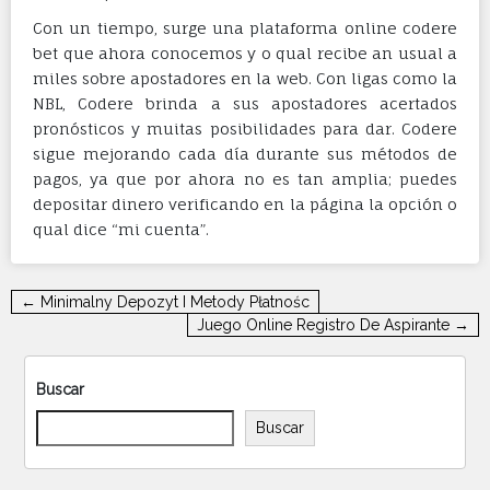
Con un tiempo, surge una plataforma online codere
bet que ahora conocemos y o qual recibe an usual a
miles sobre apostadores en la web. Con ligas como la
NBL, Codere brinda a sus apostadores acertados
pronósticos y muitas posibilidades para dar. Codere
sigue mejorando cada día durante sus métodos de
pagos, ya que por ahora no es tan amplia; puedes
depositar dinero verificando en la página la opción o
qual dice “mi cuenta”.
Navegación
← Minimalny Depozyt I Metody Płatnośc
de
Juego Online Registro De Aspirante →
entradas
Buscar
Buscar