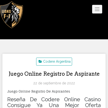
Saltar
al
contenido
Codere Argentina
Juego Online Registro De Aspirante
22 de septiembre de 2022
Juego Online Registro De Aspirantes
Reseña De Codere Online Casino
Consigue Ya Una Mejor Oferta