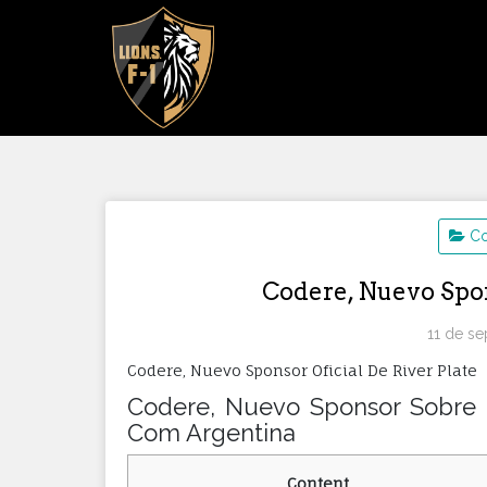
Saltar
al
contenido
Co
Codere, Nuevo Spon
11 de s
Codere, Nuevo Sponsor Oficial De River Plate
Codere, Nuevo Sponsor Sobre Ri
Com Argentina
Content