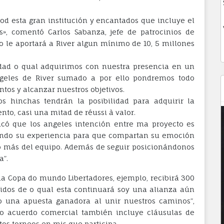
od esta gran institución y encantados que incluye el
s», comentó Carlos Sabanza, jefe de patrocinios de
to le aportará a River algun mínimo de 10, 5 millones
idad o qual adquirimos con nuestra presencia en un
geles de River sumado a por ello pondremos todo
ntos y alcanzar nuestros objetivos.
s hinchas tendrán la posibilidad para adquirir la
to, casi una mitad de réussi à valor.
icó que los angeles intención entre ma proyecto es
iendo su experiencia para que compartan su emoción
o más del equipo. Además de seguir posicionándonos
a”.
a Copa do mundo Libertadores, ejemplo, recibirá 300
idos de o qual esta continuará soy una alianza aún
o una apuesta ganadora al unir nuestros caminos”,
evo acuerdo comercial también incluye cláusulas de
tos torneos en mis que participa.