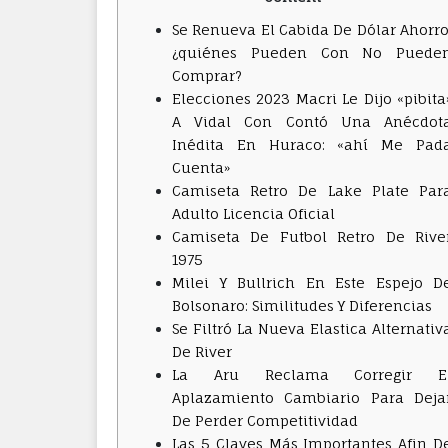
Se Renueva El Cabida De Dólar Ahorro
¿quiénes Pueden Con No Puede
Comprar?
Elecciones 2023 Macri Le Dijo «pibita
A Vidal Con Contó Una Anécdot
Inédita En Huraco: «ahí Me Pad
Cuenta»
Camiseta Retro De Lake Plate Par
Adulto Licencia Oficial
Camiseta De Futbol Retro De Rive
1975
Milei Y Bullrich En Este Espejo D
Bolsonaro: Similitudes Y Diferencias
Se Filtró La Nueva Elastica Alternativ
De River
La Aru Reclama Corregir E
Aplazamiento Cambiario Para Deja
De Perder Competitividad
Las 5 Claves Más Importantes Afin D