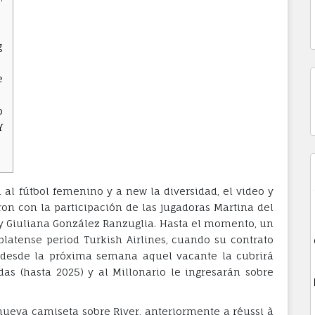
g
e
B
o
Y
al fútbol femenino y a new la diversidad, el video y
ron con la participación de las jugadoras Martina del
 y Giuliana González Ranzuglia. Hasta el momento, un
platense period Turkish Airlines, cuando su contrato
e desde la próxima semana aquel vacante la cubrirá
as (hasta 2025) y al Millonario le ingresarán sobre
s nueva camiseta sobre River, anteriormente a réussi à