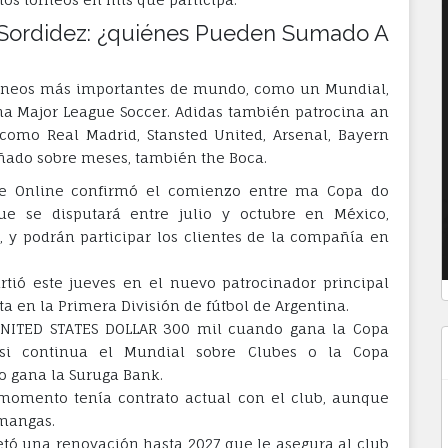
 Sordidez: ¿quiénes Pueden Sumado A
 torneos más importantes de mundo, como un Mundial,
a Major League Soccer. Adidas también patrocina an
como Real Madrid, Stansted United, Arsenal, Bayern
ñado sobre meses, también the Boca.
re Online confirmó el comienzo entre ma Copa do
e se disputará entre julio y octubre en México,
 y podrán participar los clientes de la compañía en
tió este jueves en el nuevo patrocinador principal
ita en la Primera División de fútbol de Argentina.
 UNITED STATES DOLLAR 300 mil cuando gana la Copa
 si continua el Mundial sobre Clubes o la Copa
o gana la Suruga Bank.
 momento tenía contrato actual con el club, aunque
mangas.
etó una renovación hasta 2027 que le asegura al club