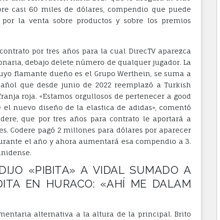
re casi 60 miles de dólares, compendio que puede
 por la venta sobre productos y sobre los premios
contrato por tres años para la cual DirecTV aparezca
onaria, debajo delete número de qualquer jugador. La
uyo flamante dueño es el Grupo Werthein, se suma a
pañol que desde junio de 2022 reemplazó a Turkish
ranja roja. «Estamos orgullosos de pertenecer a good
e el nuevo diseño de la elastica de adidas», comentó
dere, que por tres años para contrato le aportará a
es. Codere pagó 2 millones para dólares por aparecer
urante el año y ahora aumentará esa compendio a 3.
unidense.
DIJO «PIBITA» A VIDAL SUMADO A
ITA EN HURACO: «AHÍ ME DALAM
ntaria alternativa a la altura de la principal. Brito