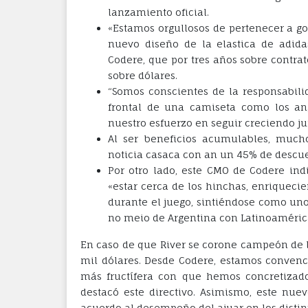
lanzamiento oficial.
«Estamos orgullosos de pertenecer a go
nuevo diseño de la elastica de adida
Codere, que por tres años sobre contra
sobre dólares.
“Somos conscientes de la responsabil
frontal de una camiseta como los an
nuestro esfuerzo en seguir creciendo ju
Al ser beneficios acumulables, mucho
noticia casaca con an un 45% de descuen
Por otro lado, este CMO de Codere ind
«estar cerca de los hinchas, enriquec
durante el juego, sintiéndose como un
no meio de Argentina con Latinoaméric
En caso de que River se corone campeón de l
mil dólares. Desde Codere, estamos convenc
más fructífera con que hemos concretizad
destacó este directivo. Asimismo, este nu
acuerdo al desempeño del ajuar en los distin