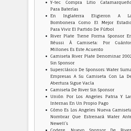
Y-tec Compra Litio Catamarqueñ
Para Baterías
En Inglaterra Eligieron A L
Bombonera Como El Mejor Estadi
Para Vivir El Partido De Fútbol
River Plate Tiene Forma Sponsor E
Réussi À Camiseta: Por Cuánto
Millones Es Este Acuerdo
Camiseta River Plate Denominar 200
Sin Sponsor
Superclásico De Sponsors: Water Sum
Empresas A Su Camiseta Con La D
Abertura Sigue Vacía
Camiseta De River Sin Sponsor
Unión Por Los Angeles Patria Y La
Internas En Un Propio Pago
Cómo Es Los Angeles Nueva Camiset
Nombrar Que Estrenará Water Ant
Newell´s
Codere, Nuevo Sponsor De River