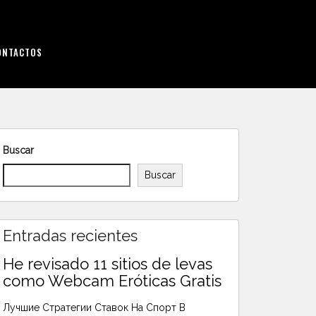
ONTACTOS
Buscar
Buscar
Entradas recientes
He revisado 11 sitios de levas
como Webcam Eróticas Gratis
Лучшие Стратегии Ставок На Спорт В