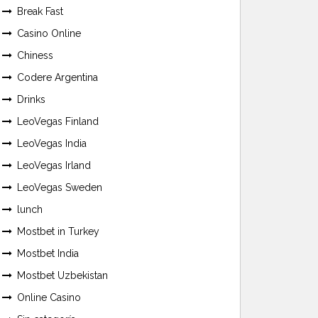
Break Fast
Casino Online
Chiness
Codere Argentina
Drinks
LeoVegas Finland
LeoVegas India
LeoVegas Irland
LeoVegas Sweden
lunch
Mostbet in Turkey
Mostbet India
Mostbet Uzbekistan
Online Casino