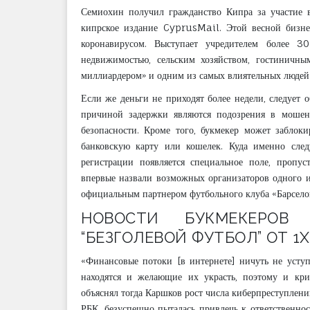
Семиохин получил гражданство Кипра за участие 
кипрское издание CyprusMail. Этой весной бизн
коронавирусом. Выступает учредителем более 3
недвижимостью, сельским хозяйством, гостиничн
миллиардером» и одним из самых влиятельных людей 
Если же деньги не приходят более недели, следует 
причиной задержки являются подозрения в мошенн
безопасности. Кроме того, букмекер может заблок
банковскую карту или кошелек. Куда именно сле
регистрации появляется специальное поле, пропус
впервые назвали возможных организаторов одного 
официальным партнером футбольного клуба «Барсело
НОВОСТИ БУКМЕКЕРО
“БЕЗГОЛЕВОЙ ФУТБОЛ” ОТ 1X
«Финансовые потоки [в интернете] ничуть не уступ
находятся и желающие их украсть, поэтому и кри
объяснял тогда Каршков рост числа киберпреступлени
РБК, безуспешно пыталась привлечь к ответственно