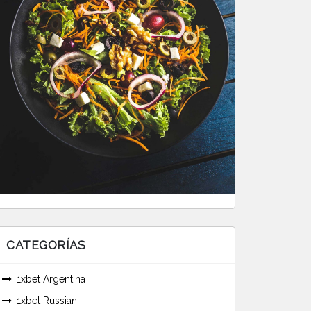
CATEGORÍAS
1xbet Argentina
1xbet Russian