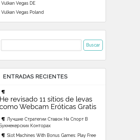
Vulkan Vegas DE
Vulkan Vegas Poland
uscar:
ENTRADAS RECIENTES
He revisado 11 sitios de levas
como Webcam Eróticas Gratis
Лучшие Стратегии Ставок На Спорт В
Букмекерских Конторах
Slot Machines With Bonus Games: Play Free