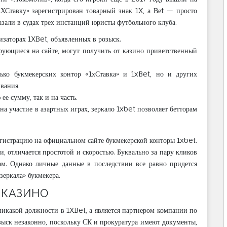
ХСтавку» зарегистрирован товарный знак 1X, а Веt — просто
азали в судах трех инстанций юристы футбольного клуба.
изаторах 1XBet, объявленных в розыск.
ирующиеся на сайте, могут получить от казино приветственный
олько букмекерских контор «1хСтавка» и 1xBet, но и других
вания.
ее сумму, так и на часть.
на участие в азартных играх, зеркало 1xbet позволяет бетторам
егистрацию на официальном сайте букмекерской конторы 1xbet.
, отличается простотой и скоростью. Буквально за пару кликов
ам. Однако личные данные в последствии все равно придется
зеркала» букмекера.
 КАЗИНО
никакой должности в 1XBet, а является партнером компании по
озыск незаконно, поскольку СК и прокуратура имеют документы,