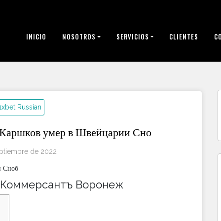
INICIO
NOSOTROS
SERVICIOS
CLIENTES
C
1xbet Russian
 Каршков умер в Швейцарии Сно
eptiembre de 2022
и Сноб
t Коммерсантъ Воронеж