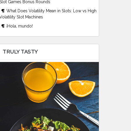
Slot Games Bonus Rounds
What Does Volatility Mean in Slots: Low vs High
Volatility Slot Machines
¡Hola, mundo!
TRULY TASTY