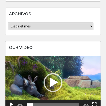
ARCHIVOS
Archivos
OUR VIDEO
Reproductor
de
vídeo
00:00
00:29