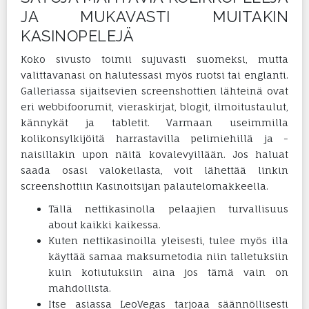
JA MUKAVASTI MUITAKIN
KASINOPELEJÄ
Koko sivusto toimii sujuvasti suomeksi, mutta
valittavanasi on halutessasi myös ruotsi tai englanti.
Galleriassa sijaitsevien screenshottien lähteinä ovat
eri webbifoorumit, vieraskirjat, blogit, ilmoitustaulut,
kännykät ja tabletit. Varmaan useimmilla
kolikonsylkijöitä harrastavilla pelimiehillä ja -
naisillakin upon näitä kovalevyillään. Jos haluat
saada osasi valokeilasta, voit lähettää linkin
screenshottiin Kasinoitsijan palautelomakkeella.
Tällä nettikasinolla pelaajien turvallisuus
about kaikki kaikessa.
Kuten nettikasinoilla yleisesti, tulee myös illa
käyttää samaa maksumetodia niin talletuksiin
kuin kotiutuksiin aina jos tämä vain on
mahdollista.
Itse asiassa LeoVegas tarjoaa säännöllisesti