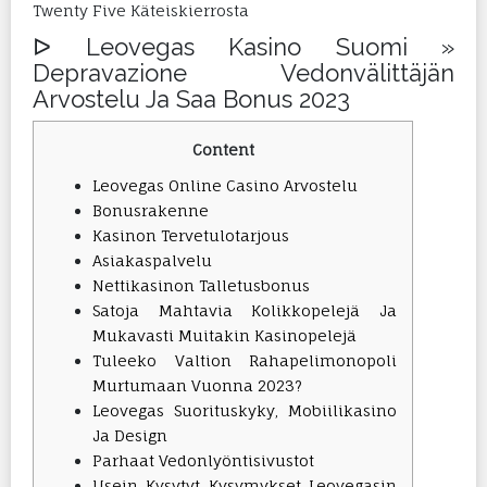
Twenty Five Käteiskierrosta
ᐅ Leovegas Kasino Suomi »
Depravazione Vedonvälittäjän
Arvostelu Ja Saa Bonus 2023
Content
Leovegas Online Casino Arvostelu
Bonusrakenne
Kasinon Tervetulotarjous
Asiakaspalvelu
Nettikasinon Talletusbonus
Satoja Mahtavia Kolikkopelejä Ja
Mukavasti Muitakin Kasinopelejä
Tuleeko Valtion Rahapelimonopoli
Murtumaan Vuonna 2023?
Leovegas Suorituskyky, Mobiilikasino
Ja Design
Parhaat Vedonlyöntisivustot
Usein Kysytyt Kysymykset Leovegasin