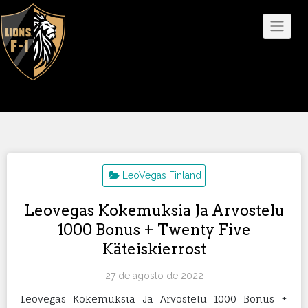
Saltar
al
contenido
LeoVegas Finland
Leovegas Kokemuksia Ja Arvostelu
1000 Bonus + Twenty Five
Käteiskierrost
27 de agosto de 2022
Leovegas Kokemuksia Ja Arvostelu 1000 Bonus +