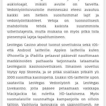
aukioloajat, mikäli avulle on tarvetta.
Vedonlyöntisivustolle mennessäsi eteesi avautuu
kaikki sen hetken suosituimmat lajit ja
vedonlyöntikohteet. Vetoja on luonnollisesti
mahdollista tehdä kaikista suurimmista
urheilulajeista, mutta mukana on myös pitkä lista
pienempiä lajeja tapahtumineen.
LeoVegas Casino about luonut sovelluksia sekä iOS-
että Android laitteille. Applen laitteilla kuten
iPhonella ja iPadilla pelaavat pääsevät nauttimaan
markkinoiden parhaasta tarjonnasta lataamalla
LeoVegasin kasinosovelluksen. Ilmainen sovellus
löytyy App Storesta, ja se pitää sisällään pitkälti yli
1000 suosittua kasinopeliä. Lisäksi iOS-laitteille upon
saatavilla LeoVegas Vedonlyönti ja LeoVegas
Livekasino, jolla pääsee pelaamaan vaikkapa
blackjackia tai rulettia HD-laatuisena. Myös
suomalaisille suunnattuja kampanjoita on silloin
tällöin. Vaihtuvia tarjouksia on säännöllisesti, ne