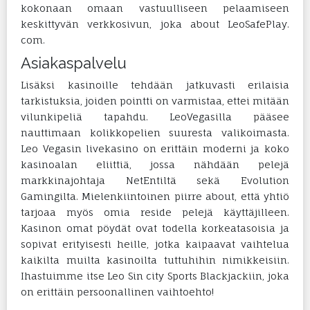
kokonaan omaan vastuulliseen pelaamiseen
keskittyvän verkkosivun, joka about LeoSafePlay.
com.
Asiakaspalvelu
Lisäksi kasinoille tehdään jatkuvasti erilaisia
tarkistuksia, joiden pointti on varmistaa, ettei mitään
vilunkipeliä tapahdu. LeoVegasilla pääsee
nauttimaan kolikkopelien suuresta valikoimasta.
Leo Vegasin livekasino on erittäin moderni ja koko
kasinoalan eliittiä, jossa nähdään pelejä
markkinajohtaja NetEntiltä sekä Evolution
Gamingilta. Mielenkiintoinen piirre about, että yhtiö
tarjoaa myös omia reside pelejä käyttäjilleen.
Kasinon omat pöydät ovat todella korkeatasoisia ja
sopivat erityisesti heille, jotka kaipaavat vaihtelua
kaikilta muilta kasinoilta tuttuhihin nimikkeisiin.
Ihastuimme itse Leo Sin city Sports Blackjackiin, joka
on erittäin persoonallinen vaihtoehto!