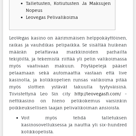
Talletusten, Kotiutusten Ja Maksujen
Nopeus
Leovegas Pelivalikoima
LeoVegas kasino on äärimmäisen helppokäyttöinen,
raikas ja vauhdikas pelipaikka. Se sisältää huikean
määrän pelattavaa markkinoiden parhailta
tekijöiltä, ja tekemistä riittää yli pelin valikoimassa
myös vaativaan makuun. Pöytäpelejä pääset
pelaamaan sekä automaattia vastaan että live
kasinolla, ja kolikkopelien runsas valikoima pitää
myös slottien ystävät takuulla tyytyväisinä.
Tiivistettynä Leo Sin city
http://leovegasfi.com/
-
nettikasino on hieno pelikokemus varsinkin
poikkeuksellisen laajan pelivalikoiman ansioista.
Voit myös tehdä talletuksen
kasinosovelluksessa ja nauttia yli six-hundred
kolikkopelistä.