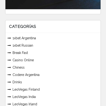
CATEGORÍAS
1xbet Argentina
1xbet Russian
Break Fast
Casino Online
Chiness
Codere Argentina
Drinks
LeoVegas Finland
LeoVegas India
LeoVegas Irland