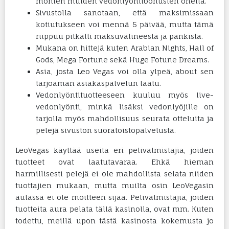
monien muiden vedonlyöntibonusten ohella.
Sivustolla sanotaan, että maksimissaan
kotiutukseen voi mennä 5 päivää, mutta tämä
riippuu pitkälti maksuvälineestä ja pankista.
Mukana on hittejä kuten Arabian Nights, Hall of
Gods, Mega Fortune sekä Huge Fotune Dreams.
Asia, josta Leo Vegas voi olla ylpeä, about sen
tarjoaman asiakaspalvelun laatu.
Vedonlyöntituotteeseen kuuluu myös live-
vedonlyönti, minkä lisäksi vedonlyöjille on
tarjolla myös mahdollisuus seurata otteluita ja
pelejä sivuston suoratoistopalvelusta.
LeoVegas käyttää useita eri pelivalmistajia, joiden
tuotteet ovat laatutavaraa. Ehkä hieman
harmillisesti pelejä ei ole mahdollista selata niiden
tuottajien mukaan, mutta muilta osin LeoVegasin
aulassa ei ole moitteen sijaa. Pelivalmistajia, joiden
tuotteita aura pelata tällä kasinolla, ovat mm. Kuten
todettu, meillä upon tästä kasinosta kokemusta jo