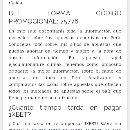
rápida.
BET FORMA CÓDIGO
PROMOCIONAL: 75776
En este sitio encontrarás toda la información que
necesites sobre las apuestas deportivas en Perú.
Conocerás todo sobre mis sitios de apuestas que
puedas ahorrar en tiempo y dinero a la hora de
buscar información. En apuesta. rapid
ejaculationature climax, tenemos como propósito
brindarte la mejor información sobre el ramo de
apuestas en línea en Perú. Analizamos y
comparamos las casas sobre apuestas que ofrecen
todos los mercados de apuestas sobre el país que
tiene permanente actualización.
¿Cuánto tiempo tarda en pagar
1XBET?
¿ Cuá nto tarda en recompensar 1XBET? Sobre ela