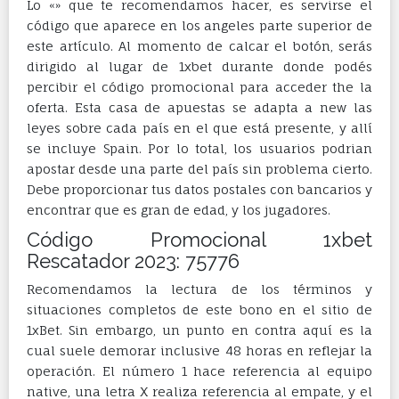
Lo «» que te recomendamos hacer, es servirse el
código que aparece en los angeles parte superior de
este artículo. Al momento de calcar el botón, serás
dirigido al lugar de 1xbet durante donde podés
percibir el código promocional para acceder the la
oferta. Esta casa de apuestas se adapta a new las
leyes sobre cada país en el que está presente, y allí
se incluye Spain. Por lo total, los usuarios podrian
apostar desde una parte del país sin problema cierto.
Debe proporcionar tus datos postales con bancarios y
encontrar que es gran de edad, y los jugadores.
Código Promocional 1xbet
Rescatador 2023: 75776
Recomendamos la lectura de los términos y
situaciones completos de este bono en el sitio de
1xBet. Sin embargo, un punto en contra aquí es la
cual suele demorar inclusive 48 horas en reflejar la
operación. El número 1 hace referencia al equipo
native, una letra X realiza referencia al empate, y el