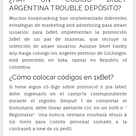
ARGENTINA TROUBLE DEPÓSITO?
Muchos bookmarking han implementado diferentes
estrategias de marketing and advertising para atraer
usuarios; para 1xBet, implementan la promoción
1xBet de un par de maneras, que incluye la
intención de atraer usuarios. Aunque 1xbet hardly
any traiga consigo los angeles permiso de ColJuegos,
está permitido, en toda, operar en Republic of
colombia.
¿Cómo colocar códigos en 1xBet?
Si tiene algun có digo sobre promoció n pra 1xbet,
debe ingresarlo en el campi?a correspondiente
durante el registro. Despué t de completar el
formulario, debe llevar adelante clic en un botó n "
Registrarse". Una noticia ventana mostrará réussi à
nú mero para cuenta personal sumado a la
contraseñ a new de su perfil.