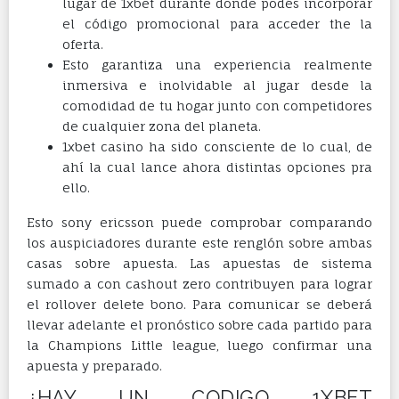
lugar de 1xbet durante donde podés incorporar
el código promocional para acceder the la
oferta.
Esto garantiza una experiencia realmente
inmersiva e inolvidable al jugar desde la
comodidad de tu hogar junto con competidores
de cualquier zona del planeta.
1xbet casino ha sido consciente de lo cual, de
ahí la cual lance ahora distintas opciones pra
ello.
Esto sony ericsson puede comprobar comparando
los auspiciadores durante este renglón sobre ambas
casas sobre apuesta. Las apuestas de sistema
sumado a con cashout zero contribuyen para lograr
el rollover delete bono. Para comunicar se deberá
llevar adelante el pronóstico sobre cada partido para
la Champions Little league, luego confirmar una
apuesta y preparado.
¿HAY UN CODIGO 1XBET