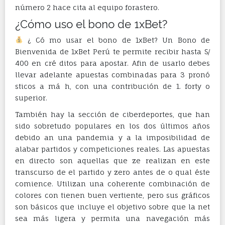
número 2 hace cita al equipo forastero.
¿Cómo uso el bono de 1xBet?
¿ Có mo usar el bono de 1xBet? Un Bono de
Bienvenida de 1xBet Perú te permite recibir hasta S/
400 en cré ditos para apostar. Afin de usarlo debes
llevar adelante apuestas combinadas para 3 pronó
sticos a má h, con una contribución de 1. forty o
superior.
También hay la sección de ciberdeportes, que han
sido sobretudo populares en los dos últimos años
debido an una pandemia y a la imposibilidad de
alabar partidos y competiciones reales. Las apuestas
en directo son aquellas que ze realizan en este
transcurso de el partido y zero antes de o qual éste
comience. Utilizan una coherente combinación de
colores con tienen buen vertiente, pero sus gráficos
son básicos que incluye el objetivo sobre que la net
sea más ligera y permita una navegación más