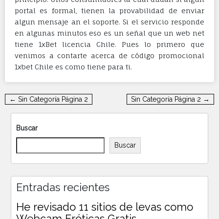
portal es formal, tienen la provabilidad de enviar
algun mensaje an el soporte. Si el servicio responde
en algunas minutos eso es un señal que un web net
tiene 1xBet licencia Chile. Pues lo primero que
venimos a contarte acerca de código promocional
1xbet Chile es como tiene para ti.
Navegación
← Sin Categoría Página 2
Sin Categoría Página 2 →
de
entradas
Buscar
Buscar
Entradas recientes
He revisado 11 sitios de levas como
Webcam Eróticas Gratis