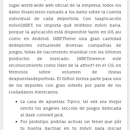
lugar world wide web oficial de la empresa, todos los
datos financieros sumado a los datos sobre la cuenta
individual de cada deportista. Con laaplicación
móvil1XBET, no importa qué teléfono móvil halla,
porque la aplicación está disponible tanto en iOS asi
como en Android. 1XBETtiene una gran cantidad
dedeportes virtualesde diversas compañías de
juegos, todas de nacimiento mundial con los últimos
productos de mercado. 1XBETmerece este
reconocimiento como líder de la attivit? en el CIS, en
términos sobre volumen de líneas
deapuestasdeportivas. El fútbol forma parte para uno
de los deportes con gran interés por parte de los
ciudadanos mexicanos.
La casa de apuestas Tipico, tal vez sea mejor
omitir los angeles sección de juegos dedicada
al dark-colored jack.
Por prototipo, podrías activar un tener que pôr
tu huella dactilar en tu móvil para iniciar