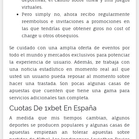
virtuales.
Pero simply no, ahora recibo regularmente
reembolsos e invitaciones a promociones en
las que tendrías que obtener giros no cost of
charge u otros obsequios.
Se cuidado con una amplia oferta de eventos por
todo el mundo y mercados exclusivos para potenciar
la experiencia de usuario. Además, ze trabaja con
una noticia estadístico en momento real así que
usted un usuario pueda reposar al momento sobre
hacer una trastada. Son pocas algunas casas de
apuestas que cuenten que tiene una gama para
servicios adicionales tan completa.
Cuotas De 1xbet En España
A medida que mis tiempos cambian, algunos
deportes se producen populares y algunas casas de
apuestas empiezan an tolerar apuestas sobre