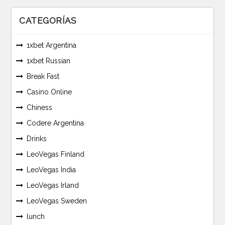
CATEGORÍAS
1xbet Argentina
1xbet Russian
Break Fast
Casino Online
Chiness
Codere Argentina
Drinks
LeoVegas Finland
LeoVegas India
LeoVegas Irland
LeoVegas Sweden
lunch