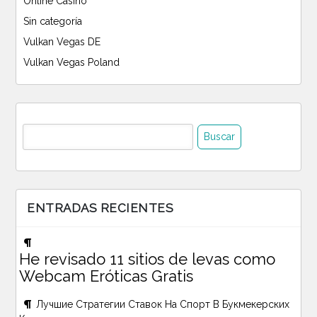
Online Casino
Sin categoría
Vulkan Vegas DE
Vulkan Vegas Poland
Buscar:
ENTRADAS RECIENTES
He revisado 11 sitios de levas como
Webcam Eróticas Gratis
Лучшие Стратегии Ставок На Спорт В Букмекерских