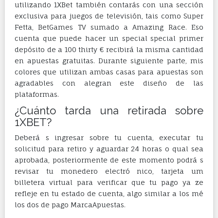
utilizando 1XBet también contarás con una sección
exclusiva para juegos de televisión, tais como Super
Fetta, BetGames TV sumado a Amazing Race. Eso
cuenta que puede hacer un special special primer
depósito de a 100 thirty € recibirá la misma cantidad
en apuestas gratuitas. Durante siguiente parte, mis
colores que utilizan ambas casas para apuestas son
agradables con alegran este diseño de las
plataformas.
¿Cuánto tarda una retirada sobre
1XBET?
Deberá s ingresar sobre tu cuenta, executar tu
solicitud para retiro y aguardar 24 horas o qual sea
aprobada, posteriormente de este momento podrá s
revisar tu monedero electró nico, tarjeta um
billetera virtual para verificar que tu pago ya ze
refleje en tu estado de cuenta, algo similar a los mé
los dos de pago MarcaApuestas.