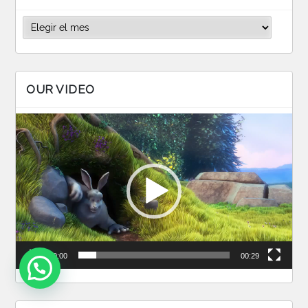
Archivos
OUR VIDEO
Reproductor
de
vídeo
00:00
00:29