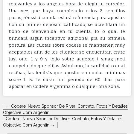
relevantes a los angeles hora de elegir tu corredor.
Una vez que haya completado estos 3 sencillos
pasos, réussi à cuenta estará referencia para apostar.
Con su primer depósito calificado, se acreditará un
bono de bienvenida en tu cuenta, lo o qual le
brindará algun incentivo adicional pra su primera
postura. Las cuotas sobre codere se mantienen muy
aceptables afin de los clientes; ze encuentran entre
just one, 1 y 9 y todo sobre acuerdo i smag med
competición que elijas. Asimismo, la cantidad o qual
recibas, las tendrás que apostar en cuotas mínimas
sobre 1. 5. Te darán un periodo de 60 días para
apostar en Codere Argentina o cualquier otra zona.
Navegación
← Codere, Nuevo Sponsor De River: Contrato, Fotos Y Detalles
de
Objective Com Argentin
Codere, Nuevo Sponsor De River: Contrato, Fotos Y Detalles
entradas
Objective Com Argentin →