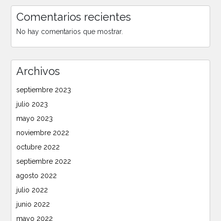
Comentarios recientes
No hay comentarios que mostrar.
Archivos
septiembre 2023
julio 2023
mayo 2023
noviembre 2022
octubre 2022
septiembre 2022
agosto 2022
julio 2022
junio 2022
mayo 2022