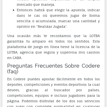
mercado que maneja.
Entonces habrá que elegir la apuesta, indicar
dans le cas où queremos jugar de forma
sencilla o acumulada, marcar una cantidad y
oprimir en “Realizar Jugada”.
Una ocasião más te recordamos que la LOTBA
garantiza tu amparo en todos los sentidos. Esta
plataforma de juego en línea tiene la licencia de la
LOTBA, agencia que regula y supervisa mis casinos
en CABA.
Preguntas Frecuentes Sobre Codere
(faq)
En Codere puedes apostar fácilmente en todos los
deportes, competiciones y eventos deportivos la cual
desees, gracias al buscador por países,
competiciones, equipos e incluso jugadores para la
página. Podemos disfrutar de los dos sus servicios
con jugar con complete normalidad en cualquier