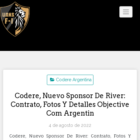
Saltar
al
contenido
Codere Argentina
Codere, Nuevo Sponsor De River:
Contrato, Fotos Y Detalles Objective
Com Argentin
4 de agosto de 2022
Codere, Nuevo Sponsor De River: Contrato, Fotos Y