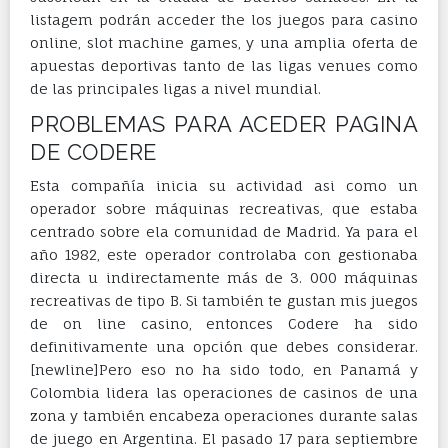
listagem podrán acceder the los juegos para casino
online, slot machine games, y una amplia oferta de
apuestas deportivas tanto de las ligas venues como
de las principales ligas a nivel mundial.
PROBLEMAS PARA ACEDER PAGINA
DE CODERE
Esta compañía inicia su actividad asi como un
operador sobre máquinas recreativas, que estaba
centrado sobre ela comunidad de Madrid. Ya para el
año 1982, este operador controlaba con gestionaba
directa u indirectamente más de 3. 000 máquinas
recreativas de tipo B. Si también te gustan mis juegos
de on line casino, entonces Codere ha sido
definitivamente una opción que debes considerar.
[newline]Pero eso no ha sido todo, en Panamá y
Colombia lidera las operaciones de casinos de una
zona y también encabeza operaciones durante salas
de juego en Argentina. El pasado 17 para septiembre