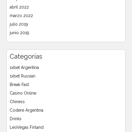
abril 2022
marzo 2022
julio 2019
junio 2019
Categorías
1xbet Argentina
1xbet Russian
Break Fast
Casino Online
Chiness
Codere Argentina
Drinks
LeoVegas Finland