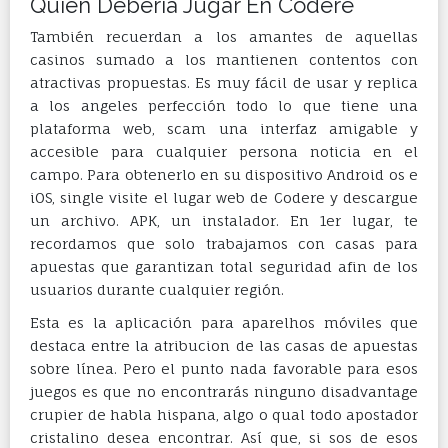
Quién Debería Jugar En Codere
También recuerdan a los amantes de aquellas
casinos sumado a los mantienen contentos con
atractivas propuestas. Es muy fácil de usar y replica
a los angeles perfección todo lo que tiene una
plataforma web, scam una interfaz amigable y
accesible para cualquier persona noticia en el
campo. Para obtenerlo en su dispositivo Android os e
iOS, single visite el lugar web de Codere y descargue
un archivo. APK, un instalador. En 1er lugar, te
recordamos que solo trabajamos con casas para
apuestas que garantizan total seguridad afin de los
usuarios durante cualquier región.
Esta es la aplicación para aparelhos móviles que
destaca entre la atribucion de las casas de apuestas
sobre línea. Pero el punto nada favorable para esos
juegos es que no encontrarás ninguno disadvantage
crupier de habla hispana, algo o qual todo apostador
cristalino desea encontrar. Así que, si sos de esos