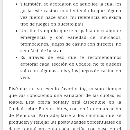
Y también, se acordaron de aquellos la cual les
gusta este casino, manteniendo lo que alguna
vez fueron hace años, mi referencia en exista
tipo de juegos en nuestro país.
Un sitio tranquilo, que te respalda en cualquier
emergencia y con variedad de mercados,
promociones, juegos de casino con directos, no
sera fácil de buscar.
Es através de eso que te recomendamos
explorar cada sección de Codere, no te quedes
solo con algunas slots y los juegos de casino en
vivo.
Disfrutar de su evento favorito ing mismo tiempo
que vas conociendo una variación de las cuotas, es
loable. Esta oferta solitary está disponible en la
Ciudad sobre Buenos Aires, con en la demarcación
de Mendoza. Para adaptarse a los cambios que ze
producen y reflejar las posibilidades porcentuales de
darse o qual presenta cada opción con base en el