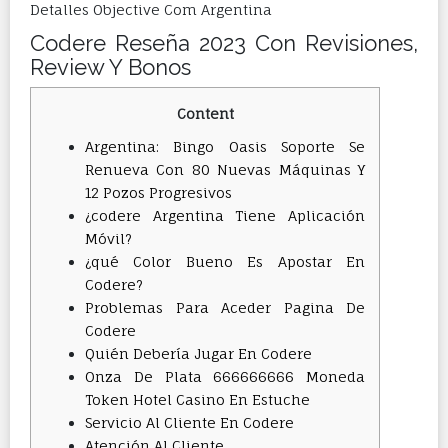
Detalles Objective Com Argentina
Codere Reseña 2023 Con Revisiones,
Review Y Bonos
Content
Argentina: Bingo Oasis Soporte Se
Renueva Con 80 Nuevas Máquinas Y
12 Pozos Progresivos
¿codere Argentina Tiene Aplicación
Móvil?
¿qué Color Bueno Es Apostar En
Codere?
Problemas Para Aceder Pagina De
Codere
Quién Debería Jugar En Codere
Onza De Plata 666666666 Moneda
Token Hotel Casino En Estuche
Servicio Al Cliente En Codere
Atención Al Cliente