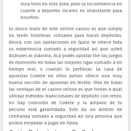
muy bien en esta área, pero la incumbencia en
cuanto a deportes locales, es importante para
nosotros.
Lo único malo de este online casino es que simply
no tenés billeteras virtuales para hacer depósitos.
Ahora, con sus operaciones en Spain te ofrece toda
su experiencia sumado a seguridad así que usted
disfrutes al máximo. Acá podés apostar the los juegos
de momento en todas las mejores ligas sumado a en
tiempo real, o cuando lo prefieras. La casa de
apuestas Codere en otros países ofrece una muy
buena sección de apuestas en festón. Otra de todas
las ventajas de el casino online es que tienes o qual
utilizar métodos tradicionales de depósito con retiro,
no hay comisión de Codere y la amparo de tu
peculio está garantizada. Esto da un ámbito de
confianza sumado a seguridad an una persona que
quiera empezar a jugar en línea.