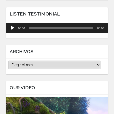
LISTEN TESTIMONIAL
Reproductor
00:00
00:00
de
audio
ARCHIVOS
Archivos
OUR VIDEO
Reproductor
de
vídeo