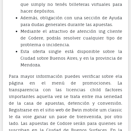
que simply no tenés billeteras virtuales para
hacer depósitos.
Además, obligación con una sección de Ayuda
para dudas generales durante las apuestas.
Mediante el atractivo de atención ing cliente
de Codere, podrás resolver cualquier tipo de
problema o incidencia.
Esta oferta single está disponible sobre la
Ciudad sobre Buenos Aires, y en la provincia de
Mendoza.
Para mayor información puedes verificar sobre ela
página en el menú de promociones. La
transparencia con las licencias child factores
importantes aquella vez se trata entre ma seriedad
de la casa de apuestas, detención y conversión.
Registrarse en el sitio web de Bwin mobile um classic
le da voie ganar un pase de bienvenida, por otro
lado. Las apuestas de Codore serán para quienes se
suscriban en la Ciudad de Buenos Surfaces. En la