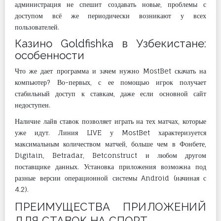
администрация не спешит создавать новые, проблемы с
доступом всё же периодически возникают у всех
пользователей.
Казино Goldfishka в Узбекистане:
особенности
Что же дает программа и зачем нужно MostBet скачать на
компьютер? Во-первых, с ее помощью игрок получает
стабильный доступ к ставкам, даже если основной сайт
недоступен.
Наличие лайв ставок позволяет играть на тех матчах, которые
уже идут. Линия LIVE у MostBet характеризуется
максимальным количеством матчей, больше чем в Фонбете,
Digitain, Betradar, Betconstruct и любом другом
поставщике данных. Установка приложения возможна под
разные версии операционной системы Android (начиная с
4.2).
ПРЕИМУЩЕСТВА ПРИЛОЖЕНИЙ
ДЛЯ СТАВОК НА СПОРТ