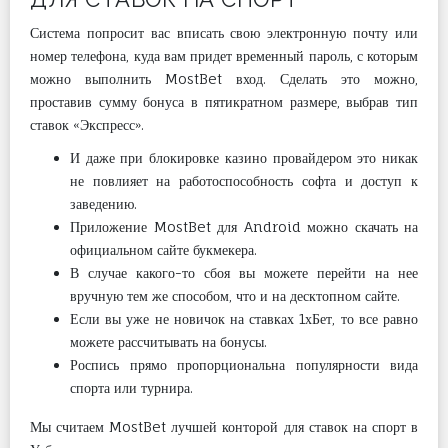
Система попросит вас вписать свою электронную почту или
номер телефона, куда вам придет временный пароль, с которым
можно выполнить MostBet вход. Сделать это можно,
проставив сумму бонуса в пятикратном размере, выбрав тип
ставок «Экспресс».
И даже при блокировке казино провайдером это никак
не повлияет на работоспособность софта и доступ к
заведению.
Приложение MostBet для Android можно скачать на
официальном сайте букмекера.
В случае какого-то сбоя вы можете перейти на нее
вручную тем же способом, что и на десктопном сайте.
Если вы уже не новичок на ставках 1хБет, то все равно
можете рассчитывать на бонусы.
Роспись прямо пропорциональна популярности вида
спорта или турнира.
Мы считаем MostBet лучшей конторой для ставок на спорт в