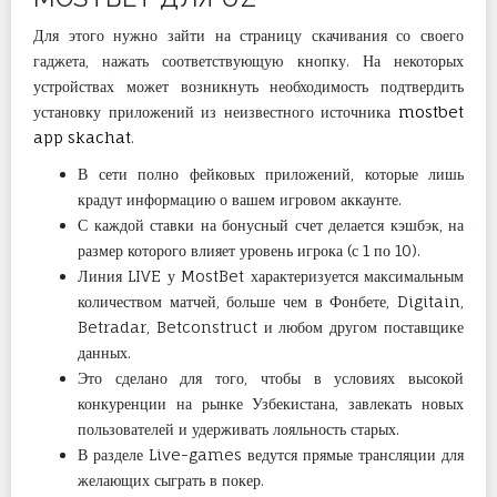
Для этого нужно зайти на страницу скачивания со своего
гаджета, нажать соответствующую кнопку. На некоторых
устройствах может возникнуть необходимость подтвердить
установку приложений из неизвестного источника
mostbet
app skachat
.
В сети полно фейковых приложений, которые лишь
крадут информацию о вашем игровом аккаунте.
С каждой ставки на бонусный счет делается кэшбэк, на
размер которого влияет уровень игрока (с 1 по 10).
Линия LIVE у MostBet характеризуется максимальным
количеством матчей, больше чем в Фонбете, Digitain,
Betradar, Betconstruct и любом другом поставщике
данных.
Это сделано для того, чтобы в условиях высокой
конкуренции на рынке Узбекистана, завлекать новых
пользователей и удерживать лояльность старых.
В разделе Live-games ведутся прямые трансляции для
желающих сыграть в покер.