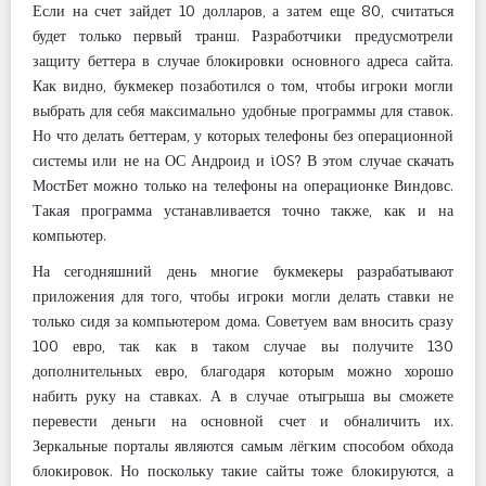
Если на счет зайдет 10 долларов, а затем еще 80, считаться
будет только первый транш. Разработчики предусмотрели
защиту беттера в случае блокировки основного адреса сайта.
Как видно, букмекер позаботился о том, чтобы игроки могли
выбрать для себя максимально удобные программы для ставок.
Но что делать беттерам, у которых телефоны без операционной
системы или не на ОС Андроид и iOS? В этом случае скачать
МостБет можно только на телефоны на операционке Виндовс.
Такая программа устанавливается точно также, как и на
компьютер.
На сегодняшний день многие букмекеры разрабатывают
приложения для того, чтобы игроки могли делать ставки не
только сидя за компьютером дома. Советуем вам вносить сразу
100 евро, так как в таком случае вы получите 130
дополнительных евро, благодаря которым можно хорошо
набить руку на ставках. А в случае отыгрыша вы сможете
перевести деньги на основной счет и обналичить их.
Зеркальные порталы являются самым лёгким способом обхода
блокировок. Но поскольку такие сайты тоже блокируются, а