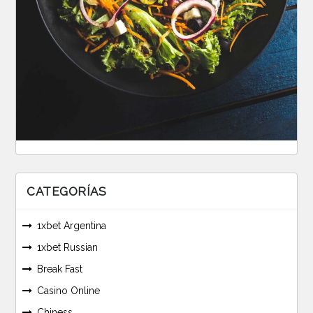
CATEGORÍAS
1xbet Argentina
1xbet Russian
Break Fast
Casino Online
Chiness