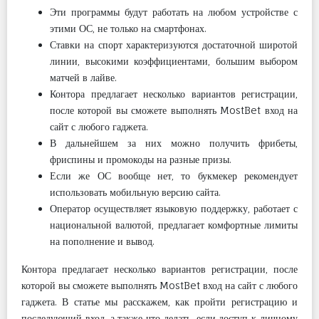
Эти программы будут работать на любом устройстве с
этими ОС, не только на смартфонах.
Ставки на спорт характеризуются достаточной широтой
линии, высокими коэффициентами, большим выбором
матчей в лайве.
Контора предлагает несколько вариантов регистрации,
после которой вы сможете выполнять MostBet вход на
сайт с любого гаджета.
В дальнейшем за них можно получить фрибеты,
фриспины и промокоды на разные призы.
Если же ОС вообще нет, то букмекер рекомендует
использовать мобильную версию сайта.
Оператор осуществляет языковую поддержку, работает с
национальной валютой, предлагает комфортные лимиты
на пополнение и вывод.
Контора предлагает несколько вариантов регистрации, после
которой вы сможете выполнять MostBet вход на сайт с любого
гаджета. В статье мы расскажем, как пройти регистрацию и
последующий вход, а также что делать, если доступ к личному