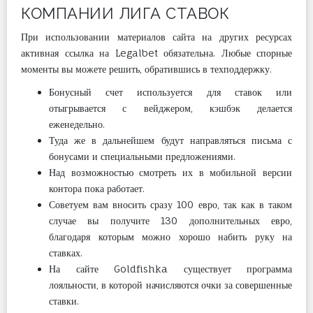
КОМПАНИИ ЛИГА СТАВОК
При использовании материалов сайта на других ресурсах
активная ссылка на Legalbet обязательна. Любые спорные
моменты вы можете решить, обратившись в техподдержку.
Бонусный счет используется для ставок или
отыгрывается с вейджером, кэшбэк делается
еженедельно.
Туда же в дальнейшем будут направляться письма с
бонусами и специальными предложениями.
Над возможностью смотреть их в мобильной версии
контора пока работает.
Советуем вам вносить сразу 100 евро, так как в таком
случае вы получите 130 дополнительных евро,
благодаря которым можно хорошо набить руку на
ставках.
На сайте Goldfishka существует программа
лояльности, в которой начисляются очки за совершенные
ставки.