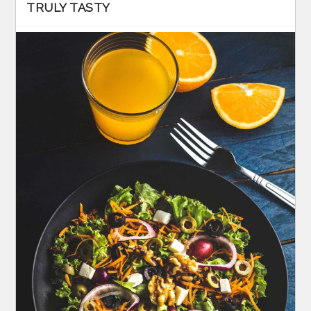
TRULY TASTY