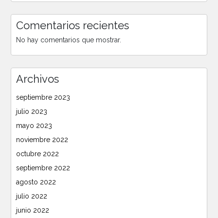
Comentarios recientes
No hay comentarios que mostrar.
Archivos
septiembre 2023
julio 2023
mayo 2023
noviembre 2022
octubre 2022
septiembre 2022
agosto 2022
julio 2022
junio 2022