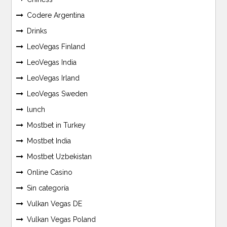
Codere Argentina
Drinks
LeoVegas Finland
LeoVegas India
LeoVegas Irland
LeoVegas Sweden
lunch
Mostbet in Turkey
Mostbet India
Mostbet Uzbekistan
Online Casino
Sin categoría
Vulkan Vegas DE
Vulkan Vegas Poland