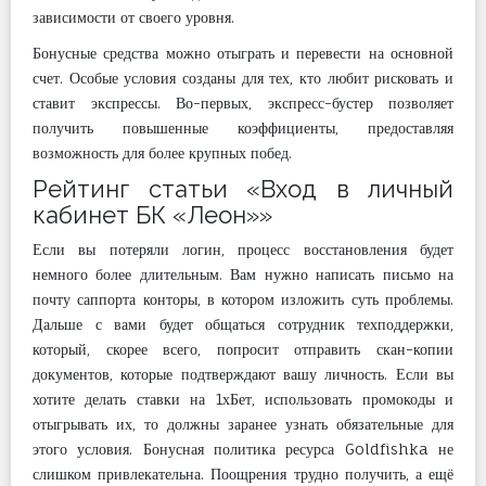
зависимости от своего уровня.
Бонусные средства можно отыграть и перевести на основной
счет. Особые условия созданы для тех, кто любит рисковать и
ставит экспрессы. Во-первых, экспресс-бустер позволяет
получить повышенные коэффициенты, предоставляя
возможность для более крупных побед.
Рейтинг статьи «Вход в личный
кабинет БК «Леон»»
Если вы потеряли логин, процесс восстановления будет
немного более длительным. Вам нужно написать письмо на
почту саппорта конторы, в котором изложить суть проблемы.
Дальше с вами будет общаться сотрудник техподдержки,
который, скорее всего, попросит отправить скан-копии
документов, которые подтверждают вашу личность. Если вы
хотите делать ставки на 1хБет, использовать промокоды и
отыгрывать их, то должны заранее узнать обязательные для
этого условия. Бонусная политика ресурса Goldfishka не
слишком привлекательна. Поощрения трудно получить, а ещё