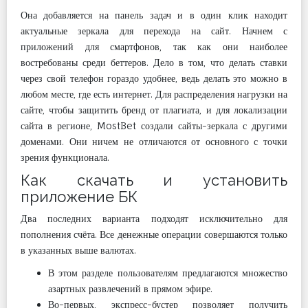
Она добавляется на панель задач и в один клик находит
актуальные зеркала для перехода на сайт. Начнем с
приложений для смартфонов, так как они наиболее
востребованы среди беттеров. Дело в том, что делать ставки
через свой телефон гораздо удобнее, ведь делать это можно в
любом месте, где есть интернет. Для распределения нагрузки на
сайте, чтобы защитить бренд от плагиата, и для локализации
сайта в регионе, MostBet создали сайты-зеркала с другими
доменами. Они ничем не отличаются от основного с точки
зрения функционала.
Как скачать и установить
приложение БК
Два последних варианта подходят исключительно для
пополнения счёта. Все денежные операции совершаются только
в указанных выше валютах.
В этом разделе пользователям предлагаются множество
азартных развлечений в прямом эфире.
Во-первых, экспресс-бустер позволяет получить