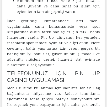
Minimum miktar 1000 ruble Kişisel hesapta
daha güvenli ve daha rahat bir işlem için
eylemlerin tam bir geçmişi vardır.
İster çevrimiçi kumarhanede, ister mobil
uygulamada, canlı kumarhanede veya spor
kitaplarında olsun, farklı bahisçiler için farklı bahis
hizmetleri vardır. Pin Up, dünyanın her yerinden
insanların spor, fantezi oyunları ve diğer etkinliklere
çevrimiçi bahis yapmasına izin veren gerçek bir
bahisçidir. İyi bonuslar, güvenilir bir iş modeli ve
güvenilir müşteri destek hizmeti sizi evinizde
hissetmenizi sağlayacaktır.
TELEFONUNUZ IÇIN PIN UP
CASINO UYGULAMASI
Mobil sürümü kullanmak için yalnızca sabit bir ağ
bağlantısına ihtiyacınız var. Sadece tanımlama
işleminden sonra gerçek parayla oynayabilirsiniz.
İlk seçenek yeni başlayanlar için daha çok tercih