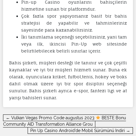
Pin-up Casino oyunlarını bahisçilerin
hizmetine sunan bir platformdur.
Çok fazla spor yapıyorsanız basit bir bahis
stratejisi de yapabilir ve tahminleriniz
sayesinde para kazanabilirsiniz.
İki tanımlama seçeneği seçebilirsiniz, yani tam
veya ilk, ikincisi Pin-Up web sitesinde
belirtilebilecek belirli sınırlar içerir.
Bahis şirketi, müşteri desteği ile tanınır ve çok çeşitli
kaynaklar ve iyi bir müşteri hizmeti sunar. Buna ek
olarak, oyunculara kriket, futbol,tenis, hokey ve boks
dahil olmak üzere iyi bir spor disiplini seçeneği
sunulur. Bahis şirketi ayrıca e-spor, fantezi ligi ve at
yarışı bahisleri sunar.
Navegación
← Vulkan Vegas Promo Code augustus 2023
BESTE Bonu
de
Community AID Transformation Alliance Grou
Pin Up Casino Android’de Mobil Sürümünü Indiri →
entradas