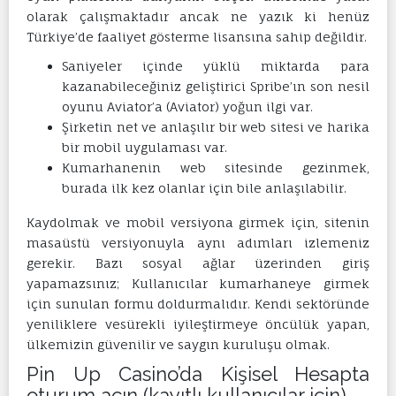
olarak çalışmaktadır ancak ne yazık ki henüz
Türkiye’de faaliyet gösterme lisansına sahip değildir.
Saniyeler içinde yüklü miktarda para
kazanabileceğiniz geliştirici Spribe’ın son nesil
oyunu Aviator’a (Aviator) yoğun ilgi var.
Şirketin net ve anlaşılır bir web sitesi ve harika
bir mobil uygulaması var.
Kumarhanenin web sitesinde gezinmek,
burada ilk kez olanlar için bile anlaşılabilir.
Kaydolmak ve mobil versiyona girmek için, sitenin
masaüstü versiyonuyla aynı adımları izlemeniz
gerekir. Bazı sosyal ağlar üzerinden giriş
yapamazsınız; Kullanıcılar kumarhaneye girmek
için sunulan formu doldurmalıdır. Kendi sektöründe
yeniliklere vesürekli iyileştirmeye öncülük yapan,
ülkemizin güvenilir ve saygın kuruluşu olmak.
Pin Up Casino’da Kişisel Hesapta
oturum açın (kayıtlı kullanıcılar için)