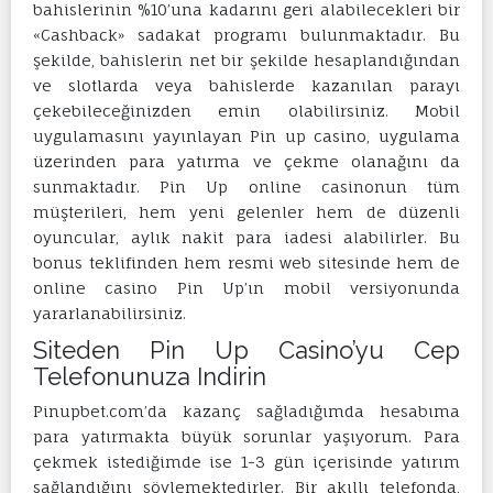
bahislerinin %10’una kadarını geri alabilecekleri bir
«Cashback» sadakat programı bulunmaktadır. Bu
şekilde, bahislerin net bir şekilde hesaplandığından
ve slotlarda veya bahislerde kazanılan parayı
çekebileceğinizden emin olabilirsiniz. Mobil
uygulamasını yayınlayan Pin up casino, uygulama
üzerinden para yatırma ve çekme olanağını da
sunmaktadır. Pin Up online casinonun tüm
müşterileri, hem yeni gelenler hem de düzenli
oyuncular, aylık nakit para iadesi alabilirler. Bu
bonus teklifinden hem resmi web sitesinde hem de
online casino Pin Up’ın mobil versiyonunda
yararlanabilirsiniz.
Siteden Pin Up Casino’yu Cep
Telefonunuza Indirin
Pinupbet.com’da kazanç sağladığımda hesabıma
para yatırmakta büyük sorunlar yaşıyorum. Para
çekmek istediğimde ise 1-3 gün içerisinde yatırım
sağlandığını söylemektedirler. Bir akıllı telefonda,