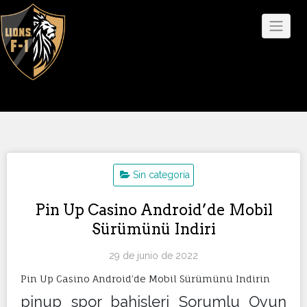
Saltar
al
contenido
Sin categoría
Pin Up Casino Android’de Mobil
Sürümünü Indiri
29 de junio de 2022
Pin Up Casino Android’de Mobil Sürümünü Indirin
pinup spor bahisleri Sorumlu Oyun