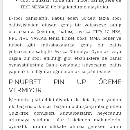
Com olduktan sonra tüm mobil bahisçilere de
TEXT MESSAGE ile bilgilendirme ulaştırıldı.
E-spor bahislerini kabul eden 50’den fazla spor
bahisçisinden oluşan geniş bir yelpazeye sahip
olacaksınız. Çevrimiçi bahisçi ayrıca FIFA 17, NBA,
NFL, NHL, NASCAR, tenis, kriket, boks, MMA, poker ve
futbol gibi müsabakalarda geniş bir bahis
yelpazesine sahiptir. Ayrıca Olimpiyat Oyunları veya
başka bir spor etkinliği gibi etkinliklere de bahis
oynayabilirsiniz. Bahis oynamak istiyorsanız, bahis
yapmak istediğiniz doğru oranları seçebilirsiniz.
PINUPBET PIN UP ÖDEME
VERMIYOR
İşleminiz iptal edildi diyorlar iki defa işlem yaptım
ilki başarısız ikincisi başarılı oldu. Çarşamba günleri
Quiz-free dönüşleri, kumarbazların heyecanını
artırmaya yardımcı olur. Listelenen makinelerin,
oynaklık türünü dikkate alması gereken birini