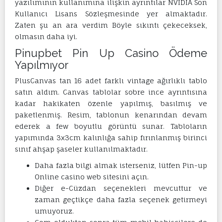
yazılımının kullanımına ilişkin ayrıntılar NVIDIA Son
Kullanıcı Lisans Sözleşmesinde yer almaktadır.
Zaten şu an ara verdim Böyle sıkıntı çekeceksek,
olmasın daha iyi.
Pinupbet Pin Up Casino Ödeme
Yapılmıyor
PlusCanvas tan 16 adet farklı vintage ağırlıklı tablo
satın aldım. Canvas tablolar sobre ince ayrıntısına
kadar hakikaten özenle yapılmış, basılmış ve
paketlenmiş. Resim, tablonun kenarından devam
ederek a few boyutlu görüntü sunar. Tabloların
yapımında 3x3cm kalınlığa sahip fırınlanmış birinci
sınıf ahşap şaseler kullanılmaktadır.
Daha fazla bilgi almak isterseniz, lütfen Pin-up
Online casino web sitesini açın.
Diğer e-Cüzdan seçenekleri mevcuttur ve
zaman geçtikçe daha fazla seçenek getirmeyi
umuyoruz.