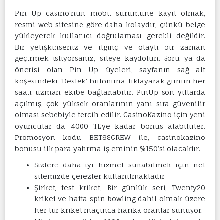
Pin Up casino’nun mobil sürümüne kayıt olmak,
resmi web sitesine göre daha kolaydır, çünkü belge
yükleyerek kullanıcı doğrulaması gerekli değildir.
Bir yetişkinseniz ve ilginç ve olaylı bir zaman
geçirmek istiyorsanız, siteye kaydolun. Soru ya da
önerisi olan Pin Up üyeleri, sayfanın sağ alt
köşesindeki ‘Destek’ butonuna tıklayarak günün her
saati uzman ekibe bağlanabilir. PinUp son yıllarda
açılmış, çok yüksek oranlarının yanı sıra güvenilir
olması sebebiyle tercih edilir. CasinoKazino için yeni
oyuncular da 4000 TL’ye kadar bonus alabilirler.
Promosyon kodu BET88CREW ile, casinokazino
bonusu ilk para yatırma işleminin %150’si olacaktır.
Sizlere daha iyi hizmet sunabilmek için net
sitemizde çerezler kullanılmaktadır.
Şirket, test kriket, Bir günlük seri, Twenty20
kriket ve hatta spin bowling dahil olmak üzere
her tür kriket maçında harika oranlar sunuyor.