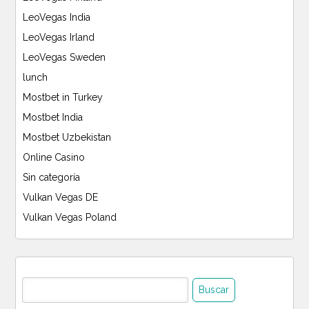
LeoVegas India
LeoVegas Irland
LeoVegas Sweden
lunch
Mostbet in Turkey
Mostbet India
Mostbet Uzbekistan
Online Casino
Sin categoría
Vulkan Vegas DE
Vulkan Vegas Poland
Buscar: