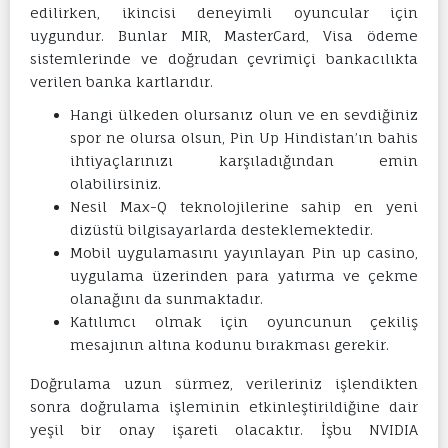
edilirken, ikincisi deneyimli oyuncular için
uygundur. Bunlar MIR, MasterCard, Visa ödeme
sistemlerinde ve doğrudan çevrimiçi bankacılıkta
verilen banka kartlarıdır.
Hangi ülkeden olursanız olun ve en sevdiğiniz
spor ne olursa olsun, Pin Up Hindistan’ın bahis
ihtiyaçlarınızı karşıladığından emin
olabilirsiniz.
Nesil Max-Q teknolojilerine sahip en yeni
dizüstü bilgisayarlarda desteklemektedir.
Mobil uygulamasını yayınlayan Pin up casino,
uygulama üzerinden para yatırma ve çekme
olanağını da sunmaktadır.
Katılımcı olmak için oyuncunun çekiliş
mesajının altına kodunu bırakması gerekir.
Doğrulama uzun sürmez, verileriniz işlendikten
sonra doğrulama işleminin etkinleştirildiğine dair
yeşil bir onay işareti olacaktır. İşbu NVIDIA