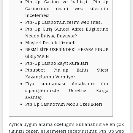
Pin-Up Casino ve bahisçi- Pin-Up
Casino’nun resmi web sitesinin
incelemesi
Pin-Up Casino’nun resmi web sitesi
Pin Up Giriş Güncel Adres Bilgilerine
Neden İhtiyaç Duyuyor?
Müşteri Destek Hizmeti
RESMİ SİTE ÜZERİNDEKİ HESABA PINUP
GİRİŞ YAPIN
Pin-Up Casino kayıt kuralları
Pinupbet Pin-up Bahis Sitesi
Kazançlarımı Vermiyor
Fiyat sınırlaması olmaksınız tüm
siparişlerinizde Ücretsiz Kargo
avantajı!
Pin Up Casino’nun Mobil Özellikleri
Ayrıca uygun arama özelliğini kullanabilir ve en çok
ilginizi çeken eşleşmeleri seçebilirsiniz. Pin Up web