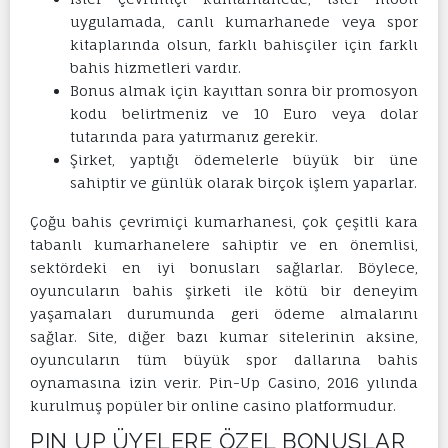
uygulamada, canlı kumarhanede veya spor
kitaplarında olsun, farklı bahisçiler için farklı
bahis hizmetleri vardır.
Bonus almak için kayıttan sonra bir promosyon
kodu belirtmeniz ve 10 Euro veya dolar
tutarında para yatırmanız gerekir.
Şirket, yaptığı ödemelerle büyük bir üne
sahiptir ve günlük olarak birçok işlem yaparlar.
Çoğu bahis çevrimiçi kumarhanesi, çok çeşitli kara
tabanlı kumarhanelere sahiptir ve en önemlisi,
sektördeki en iyi bonusları sağlarlar. Böylece,
oyuncuların bahis şirketi ile kötü bir deneyim
yaşamaları durumunda geri ödeme almalarını
sağlar. Site, diğer bazı kumar sitelerinin aksine,
oyuncuların tüm büyük spor dallarına bahis
oynamasına izin verir. Pin-Up Casino, 2016 yılında
kurulmuş popüler bir online casino platformudur.
PIN UP ÜYELERE ÖZEL BONUSLAR