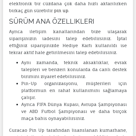
elektronik bir cüzdana çok daha hızlı aktarılırken
birkaç gün sürebilir
pin up
.
SÜRÜM ANA ÖZELLIKLERI
Ayrıca iletişim kanallarından bize ulaşarak
siparişinizin iadesini talep edebilirsiniz. İptal
ettiğiniz siparişinizde Hediye Kartı kullanıldı ise
tekrar aktif hale getirilmesini talep edebilirsiniz.
Aynı zamanda, teknik aksaklıklar, evrak
talepleri ve benzeri konularda da canlı destek
birimini ziyaret edebilirsiniz.
Pin-Up organizasyonu, müşterileri için
platformun en rahat kullanımını sağlamaya
çalışır.
Ayrıca FIFA Dünya Kupası, Avrupa Şampiyonası
ve ABD Futbol Şampiyonası ve daha birçok
maça bahis oynayabilirsiniz.
Curacao Pin Up tarafından lisanslanan kumarhane,