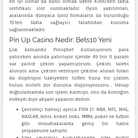
en iyi slotlar da dahil olmak üzere 4.000’den fazla
sertifikalı slot sunmaktadır. Oyun yazılımları,
aralarında dünyaca ünlü firmaların da bulunduğu
75’ten fazla sağlayıcı tarafından kuruma
sağlanmaktadır.
Pin Up Casino Nedir: Bets10 Yeni
Çok zamandır Pinupbet kullanıyorum para
yatırırken anında yatırılıyor içeride 49 bin tl param
var yalnız çekim yapamıyorum. Çekim talebi
alınıyor ama çekimi vermiyor çekime alınan tutarı
da düşmüyor bakiyeden lütfen buna bir çözüm
bulun milleti zor duruma düşürüyorsunu… Hesap
doğrulamamda son işlem kalmıştı, onu da kimliğim
evdeydi diye akşam yaparım dedim.
Çevrimiçi bahisçi ayrıca FIFA 17, NBA, NFL, NHL,
NASCAR, tenis, kriket, boks, MMA, poker ve futbol
gibi müsabakalarda geniş bir bahis
yelpazesine sahiptir.
İster çevrimiçi kumarhanede, ister mobil