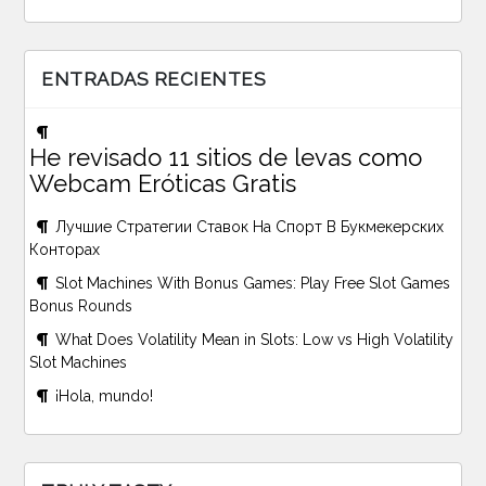
ENTRADAS RECIENTES
He revisado 11 sitios de levas como
Webcam Eróticas Gratis
Лучшие Стратегии Ставок На Спорт В Букмекерских
Конторах
Slot Machines With Bonus Games: Play Free Slot Games
Bonus Rounds
What Does Volatility Mean in Slots: Low vs High Volatility
Slot Machines
¡Hola, mundo!