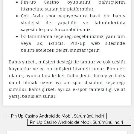
Pin-up Casino oyunlarını bahisçilerin
hizmetine sunan bir platformdur.
Çok fazla spor yapıyorsanız basit bir bahis
stratejisi de yapabilir ve tahminleriniz
sayesinde para kazanabilirsiniz.
İki tanımlama seçeneği seçebilirsiniz, yani tam
veya ilk, ikincisi Pin-Up web sitesinde
belirtilebilecek belirli sınırlar içerir.
Bahis şirketi, müşteri desteği ile tanınır ve çok çeşitli
kaynaklar ve iyi bir müşteri hizmeti sunar. Buna ek
olarak, oyunculara kriket, futbol,tenis, hokey ve boks
dahil olmak üzere iyi bir spor disiplini seçeneği
sunulur. Bahis şirketi ayrıca e-spor, fantezi ligi ve at
yarışı bahisleri sunar.
Navegación
← Pin Up Casino Android’de Mobil Sürümünü Indiri
de
Pin Up Casino Android’de Mobil Sürümünü Indiri →
entradas