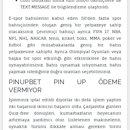
Com olduktan sonra tüm mobil bahisçilere de
TEXT MESSAGE ile bilgilendirme ulaştırıldı.
E-spor bahislerini kabul eden 50’den fazla spor
bahisçisinden oluşan geniş bir yelpazeye sahip
olacaksınız. Çevrimiçi bahisçi ayrıca FIFA 17, NBA,
NFL, NHL, NASCAR, tenis, kriket, boks, MMA, poker ve
futbol gibi müsabakalarda geniş bir bahis
yelpazesine sahiptir. Ayrıca Olimpiyat Oyunları veya
başka bir spor etkinliği gibi etkinliklere de bahis
oynayabilirsiniz. Bahis oynamak istiyorsanız, bahis
yapmak istediğiniz doğru oranları seçebilirsiniz.
PINUPBET PIN UP ÖDEME
VERMIYOR
İşleminiz iptal edildi diyorlar iki defa işlem yaptım
ilki başarısız ikincisi başarılı oldu. Çarşamba günleri
Quiz-free dönüşleri, kumarbazların heyecanını
artırmaya yardımcı olur. Listelenen makinelerin,
oynaklık türünü dikkate alması gereken birini