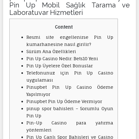
Pin Up Mobil Sağlık Tarama ve
Laboratuvar Hizmetleri
Content
Resmi site engellenirse Pin Up
kumarhanesine nasıl girilir?
Sürüm Ana Özellikleri
Pin Up Casino Nedir: Bets10 Yeni
Pin Up Üyelere Özel Bonuslar
Telefonunuz için Pin Up Casino
uygulaması
Pinupbet Pin Up Casino Ödeme
Yapılmıyor
Pinupbet Pin Up Ödeme Vermiyor
pinup spor bahisleri – Sorumlu Oyun
Pin Up
Pin-Up Casino para yatırma
yöntemleri
Pin Up Canlı Spor Bahisleri ve Casino