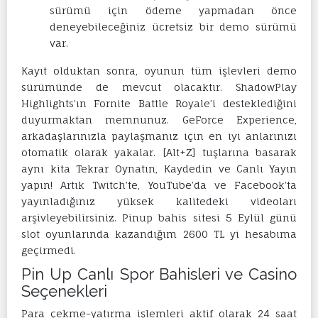
sürümü için ödeme yapmadan önce
deneyebileceğiniz ücretsiz bir demo sürümü
var.
Kayıt olduktan sonra, oyunun tüm işlevleri demo
sürümünde de mevcut olacaktır. ShadowPlay
Highlights’ın Fornite Battle Royale’i desteklediğini
duyurmaktan memnunuz. GeForce Experience,
arkadaşlarınızla paylaşmanız için en iyi anlarınızı
otomatik olarak yakalar. [Alt+Z] tuşlarına basarak
aynı kita Tekrar Oynatın, Kaydedin ve Canlı Yayın
yapın! Artık Twitch’te, YouTube’da ve Facebook’ta
yayınladığınız yüksek kalitedeki videoları
arşivleyebilirsiniz. Pinup bahis sitesi 5 Eylül günü
slot oyunlarında kazandığım 2600 TL yi hesabıma
geçirmedi.
Pin Up Canlı Spor Bahisleri ve Casino
Seçenekleri
Para çekme-yatırma işlemleri aktif olarak 24 saat