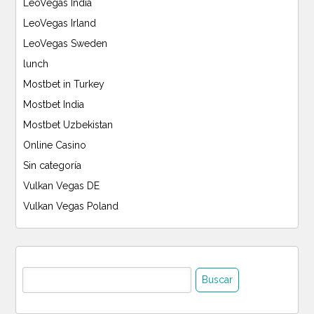
LeoVegas India
LeoVegas Irland
LeoVegas Sweden
lunch
Mostbet in Turkey
Mostbet India
Mostbet Uzbekistan
Online Casino
Sin categoría
Vulkan Vegas DE
Vulkan Vegas Poland
Buscar: