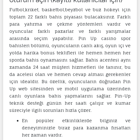
Futbol,kriket, basketbol,beyzbol ve buz hokeyi için
toplam 22 farklı bahis piyasası bulacaksınız. Farklı
para yatırma ve çekme yöntemleri vardır ve
oyuncular farklı pazarlar ve farklı yarışmalar
arasında seçim yapabilir. Pin Up casino spor
bahisleri bölümü, oyuncuların canlı akış, oyun içi ve
yolda harika bonus teklifleri ile hemen hemen her
sporda bahis oynamasını sağlar. Bahis acentesi aynı
zamanda 24 saat müşteri hizmetleri ile tanınır, bu
da acelesi olan ve hemen cevap alması gerekenler
için idealdir. Bu özellik, oyuncuların doğrudan Pin
Up web sitesinden ve mobil uygulama üzerinden
canlı oyunlara bahis yapmalarını sağlar. Pin-Up
teknik desteği günün her saati çalışır ve kumar
süreciyle ilgili sorunları hızla çözer.
En popüler etkinliklerde bilginiz ve
deneyiminizle biraz para kazanma fırsatları
her zaman vardır.