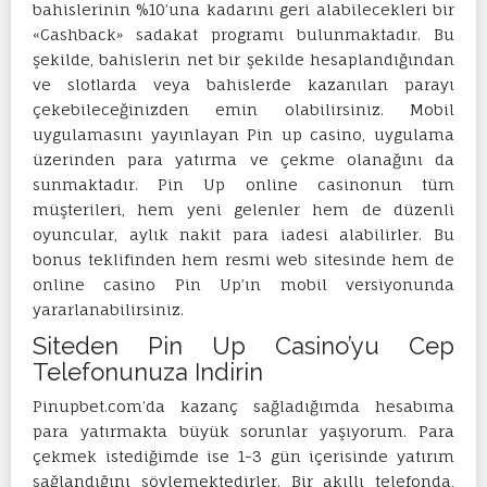
bahislerinin %10’una kadarını geri alabilecekleri bir
«Cashback» sadakat programı bulunmaktadır. Bu
şekilde, bahislerin net bir şekilde hesaplandığından
ve slotlarda veya bahislerde kazanılan parayı
çekebileceğinizden emin olabilirsiniz. Mobil
uygulamasını yayınlayan Pin up casino, uygulama
üzerinden para yatırma ve çekme olanağını da
sunmaktadır. Pin Up online casinonun tüm
müşterileri, hem yeni gelenler hem de düzenli
oyuncular, aylık nakit para iadesi alabilirler. Bu
bonus teklifinden hem resmi web sitesinde hem de
online casino Pin Up’ın mobil versiyonunda
yararlanabilirsiniz.
Siteden Pin Up Casino’yu Cep
Telefonunuza Indirin
Pinupbet.com’da kazanç sağladığımda hesabıma
para yatırmakta büyük sorunlar yaşıyorum. Para
çekmek istediğimde ise 1-3 gün içerisinde yatırım
sağlandığını söylemektedirler. Bir akıllı telefonda,