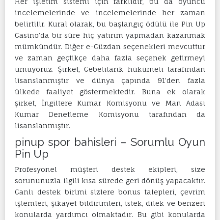
Her işletim sistemi için farklıdır, bu da oyuncu
incelemelerinde ve incelemelerinde her zaman
belirtilir. Kural olarak, bu başlangıç ödülü ile Pin Up
Casino’da bir süre hiç yatırım yapmadan kazanmak
mümkündür. Diğer e-Cüzdan seçenekleri mevcuttur
ve zaman geçtikçe daha fazla seçenek getirmeyi
umuyoruz. Şirket, Cebelitarık hükümeti tarafından
lisanslanmıştır ve dünya çapında 91’den fazla
ülkede faaliyet göstermektedir. Buna ek olarak
şirket, İngiltere Kumar Komisyonu ve Man Adası
Kumar Denetleme Komisyonu tarafından da
lisanslanmıştır.
pinup spor bahisleri – Sorumlu Oyun
Pin Up
Profesyonel müşteri destek ekipleri, size
sorununuzla ilgili kısa sürede geri dönüş yapacaktır.
Canlı destek birimi sizlere bonus talepleri, çevrim
işlemleri, şikayet bildirimleri, istek, dilek ve benzeri
konularda yardımcı olmaktadır. Bu gibi konularda