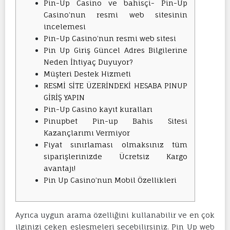
Pin-Up Casino ve bahisçi- Pin-Up
Casino’nun resmi web sitesinin
incelemesi
Pin-Up Casino’nun resmi web sitesi
Pin Up Giriş Güncel Adres Bilgilerine
Neden İhtiyaç Duyuyor?
Müşteri Destek Hizmeti
RESMİ SİTE ÜZERİNDEKİ HESABA PINUP
GİRİŞ YAPIN
Pin-Up Casino kayıt kuralları
Pinupbet Pin-up Bahis Sitesi
Kazançlarımı Vermiyor
Fiyat sınırlaması olmaksınız tüm
siparişlerinizde Ücretsiz Kargo
avantajı!
Pin Up Casino’nun Mobil Özellikleri
Ayrıca uygun arama özelliğini kullanabilir ve en çok
ilginizi çeken eşleşmeleri seçebilirsiniz. Pin Up web