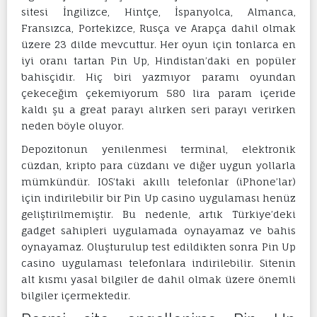
sitesi İngilizce, Hintçe, İspanyolca, Almanca,
Fransızca, Portekizce, Rusça ve Arapça dahil olmak
üzere 23 dilde mevcuttur. Her oyun için tonlarca en
iyi oranı tartan Pin Up, Hindistan’daki en popüler
bahisçidir. Hiç biri yazmıyor paramı oyundan
çekeceğim çekemiyorum 580 lira param içeride
kaldı şu a great parayı alırken seri parayı verirken
neden böyle oluyor.
Depozitonun yenilenmesi terminal, elektronik
cüzdan, kripto para cüzdanı ve diğer uygun yollarla
mümkündür. IOS’taki akıllı telefonlar (iPhone’lar)
için indirilebilir bir Pin Up casino uygulaması henüz
geliştirilmemiştir. Bu nedenle, artık Türkiye’deki
gadget sahipleri uygulamada oynayamaz ve bahis
oynayamaz. Oluşturulup test edildikten sonra Pin Up
casino uygulaması telefonlara indirilebilir. Sitenin
alt kısmı yasal bilgiler de dahil olmak üzere önemli
bilgiler içermektedir.