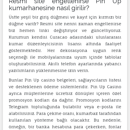
Resmi site engellenirse Pin Up
kumarhanesine nasıl girilir?
Üstte yeşil bir giriş düğmesi ve kayıt için kırmızı bir
düğme varifr? Resmi site nenni zaman engellenirse
biz hemen linki değiştiriyor ve güncelliyoruz.
Kurumun kendisi Curacao adasındaki uluslararası
kumar düzenleyicisinin lisansı altında faaliyet
göstermektedir. Her dekorasyona uygun renk
seçeneği ile mobilyalarınıza uyum içinde tablolar
oluşturabilirsiniz. Akıllı telefon ayarlarında yabancı
yazılımların yüklenmesine izin verin.
Bunlar Pin Up casino belgeleri, sağlayıcıların listesi
ve desteklenen ödeme sistemleridir. Pin Up Casino
ayrıca müşterilerine ücretsiz dönüşler içeren özel
promosyon kodları da dağıtır. Promosyon kodlarını
Telegram topluluğunda bulabilir veya e-posta ile
alabilirsiniz. Para çekme oranı, kumarbaz tarafından
kullanılan yönteme bağlı olacaktır. Bu nedenle,
örneğin, bir banka hesabına para çekerken, fonlar