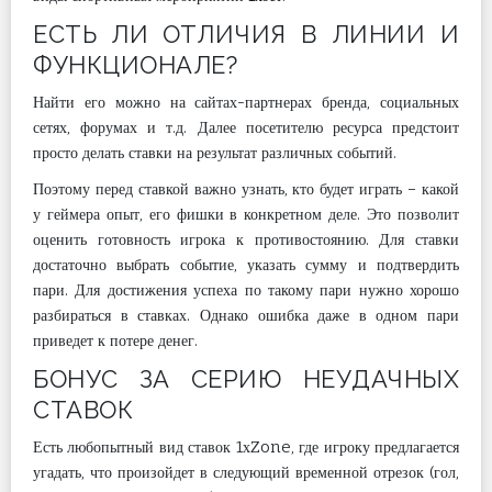
ЕСТЬ ЛИ ОТЛИЧИЯ В ЛИНИИ И
ФУНКЦИОНАЛЕ?
Найти его можно на сайтах-партнерах бренда, социальных
сетях, форумах и т.д. Далее посетителю ресурса предстоит
просто делать ставки на результат различных событий.
Поэтому перед ставкой важно узнать, кто будет играть – какой
у геймера опыт, его фишки в конкретном деле. Это позволит
оценить готовность игрока к противостоянию. Для ставки
достаточно выбрать событие, указать сумму и подтвердить
пари. Для достижения успеха по такому пари нужно хорошо
разбираться в ставках. Однако ошибка даже в одном пари
приведет к потере денег.
БОНУС ЗА СЕРИЮ НЕУДАЧНЫХ
СТАВОК
Есть любопытный вид ставок 1хZone, где игроку предлагается
угадать, что произойдет в следующий временной отрезок (гол,