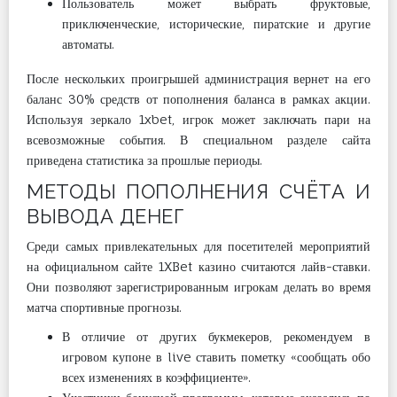
Пользователь может выбрать фруктовые,
приключенческие, исторические, пиратские и другие
автоматы.
После нескольких проигрышей администрация вернет на его
баланс 30% средств от пополнения баланса в рамках акции.
Используя зеркало 1xbet, игрок может заключать пари на
всевозможные события. В специальном разделе сайта
приведена статистика за прошлые периоды.
МЕТОДЫ ПОПОЛНЕНИЯ СЧЁТА И
ВЫВОДА ДЕНЕГ
Среди самых привлекательных для посетителей мероприятий
на официальном сайте 1XBet казино считаются лайв-ставки.
Они позволяют зарегистрированным игрокам делать во время
матча спортивные прогнозы.
В отличие от других букмекеров, рекомендуем в
игровом купоне в live ставить пометку «сообщать обо
всех изменениях в коэффициенте».