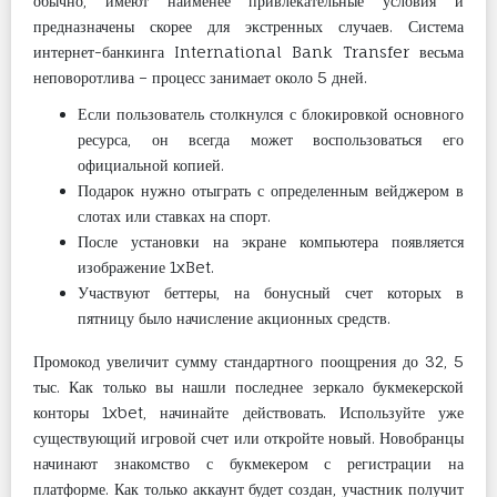
обычно, имеют наименее привлекательные условия и
предназначены скорее для экстренных случаев. Система
интернет-банкинга International Bank Transfer весьма
неповоротлива – процесс занимает около 5 дней.
Если пользователь столкнулся с блокировкой основного
ресурса, он всегда может воспользоваться его
официальной копией.
Подарок нужно отыграть с определенным вейджером в
слотах или ставках на спорт.
После установки на экране компьютера появляется
изображение 1xBet.
Участвуют беттеры, на бонусный счет которых в
пятницу было начисление акционных средств.
Промокод увеличит сумму стандартного поощрения до 32, 5
тыс. Как только вы нашли последнее зеркало букмекерской
конторы 1xbet, начинайте действовать. Используйте уже
существующий игровой счет или откройте новый. Новобранцы
начинают знакомство с букмекером с регистрации на
платформе. Как только аккаунт будет создан, участник получит