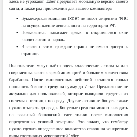
здесь не угрожают. 1хбет предлагает мобильную версию своего
сайта, а также ряд приложений для вашего компьютера.
Букмекерская компания 1xbet не имеет лицензии ФНС
на осуществление деятельности на территории РФ.
Пользователь нажимает ярлык, в открывшемся окне
вводит логин и пароль.
В связи с этим граждане страны не имеют доступ к
странице.
Пользователи могут найти здесь классические автоматы или
современные слоты с яркой анимацией и большим количеством
барабанов. После выполненных действий останется только
пополнить баланс в среду на сумму до 7 тыс. Предложение не
актуально для пользователей, которые выводили средства из
системы с пятницы по среду. Другие активные бонусы также
нужно отыграть до среды. Бонусные средства можно выводить
на реальный банковский счет только после выполнения
определенных условий отыгрыша. Это значит, что гемблеру
нужно сделать определенное количество ставок на конкретные
виды спортивных мероприятий
1хбет
.