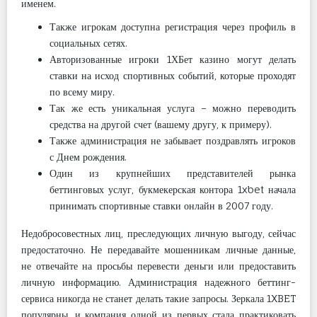
именем.
Также игрокам доступна регистрация через профиль в
социальных сетях.
Авторизованные игроки 1ХБет казино могут делать
ставки на исход спортивных событий, которые проходят
по всему миру.
Так же есть уникальная услуга – можно переводить
средства на другой счет (вашему другу, к примеру).
Также администрация не забывает поздравлять игроков
с Днем рождения.
Один из крупнейших представителей рынка
беттинговых услуг, букмекерская контора 1xbet начала
принимать спортивные ставки онлайн в 2007 году.
Недобросовестных лиц, преследующих личную выгоду, сейчас
предостаточно. Не передавайте мошенникам личные данные,
не отвечайте на просьбы перевести деньги или предоставить
личную информацию. Администрация надежного беттинг-
сервиса никогда не станет делать такие запросы. Зеркала 1XBET
популярны, и компания одной из первых стала практиковать