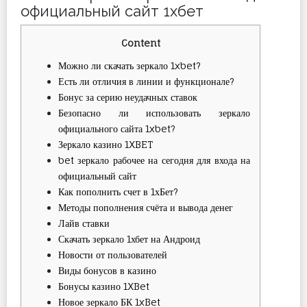
официальный сайт 1хбет
Content
Можно ли скачать зеркало 1xbet?
Есть ли отличия в линии и функционале?
Бонус за серию неудачных ставок
Безопасно ли использовать зеркало
официального сайта 1xbet?
Зеркало казино 1XBET
bet зеркало рабочее на сегодня для входа на
официальный сайт
Как пополнить счет в 1хБет?
Методы пополнения счёта и вывода денег
Лайв ставки
Скачать зеркало 1хбет на Андроид
Новости от пользователей
Виды бонусов в казино
Бонусы казино 1XBet
Новое зеркало БК 1xBet