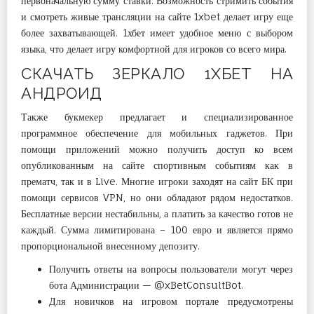
первоначальную сумму ставки. Возможность стримить события
и смотреть живые трансляции на сайте 1xbet делает игру еще
более захватывающей. 1хбет имеет удобное меню с выбором
языка, что делает игру комфортной для игроков со всего мира.
СКАЧАТЬ ЗЕРКАЛО 1ХБЕТ НА
АНДРОИД
Также букмекер предлагает и специализированное
программное обеспечение для мобильных гаджетов. При
помощи приложений можно получить доступ ко всем
опубликованным на сайте спортивным событиям как в
прематч, так и в Live. Многие игроки заходят на сайт БК при
помощи сервисов VPN, но они обладают рядом недостатков.
Бесплатные версии нестабильны, а платить за качество готов не
каждый. Сумма лимитирована – 100 евро и является прямо
пропорциональной внесенному депозиту.
Получить ответы на вопросы пользователи могут через
бота Администрации — @xBetConsultBot.
Для новичков на игровом портале предусмотрены