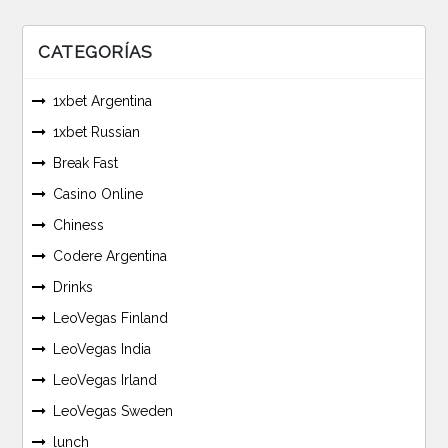
CATEGORÍAS
1xbet Argentina
1xbet Russian
Break Fast
Casino Online
Chiness
Codere Argentina
Drinks
LeoVegas Finland
LeoVegas India
LeoVegas Irland
LeoVegas Sweden
lunch