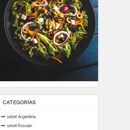
CATEGORÍAS
1xbet Argentina
1xbet Russian