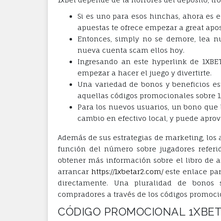
Si es uno para esos hinchas, ahora es 
apuestas te ofrece empezar a great apos
Entonces, simply no se demore, lea nue
nueva cuenta scam ellos hoy.
Ingresando an este hyperlink de 1XBET
empezar a hacer el juego y divertirte.
Una variedad de bonos y beneficios es
aquellas códigos promocionales sobre 1
Para los nuevos usuarios, un bono que 
cambio en efectivo local, y puede apro
Además de sus estrategias de marketing, los 
función del número sobre jugadores referi
obtener más información sobre el libro de af
arrancar
https://1xbetar2.com/
este enlace par
directamente. Una pluralidad de bonos 
compradores a través de los códigos promocio
CÓDIGO PROMOCIONAL 1XBET: