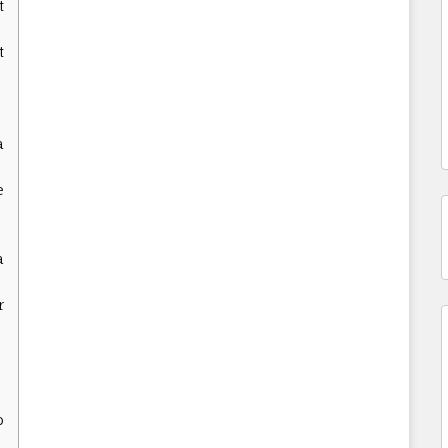
t
t
a
e
a
r
o