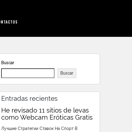
ONTACTOS
Buscar
Buscar
Entradas recientes
He revisado 11 sitios de levas
como Webcam Eróticas Gratis
Лучшие Стратегии Ставок На Спорт В