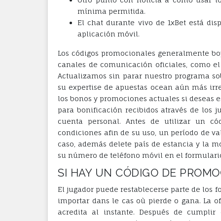
mínima permitida.
El chat durante vivo de 1xBet está disp
aplicación móvil.
Los códigos promocionales generalmente boy 
canales de comunicación oficiales, como el 
Actualizamos sin parar nuestro programa s
su expertise de apuestas ocean aún más irrefu
los bonos y promociones actuales si deseas e
para bonificación recibidos através de los j
cuenta personal. Antes de utilizar un có
condiciones afin de su uso, un período de va
caso, además delete país de estancia y la mo
su número de teléfono móvil en el formulari
SI HAY UN CÓDIGO DE PROMO
El jugador puede restablecerse parte de los 
importar dans le cas où pierde o gana. La o
acredita al instante. Después de cumplir 