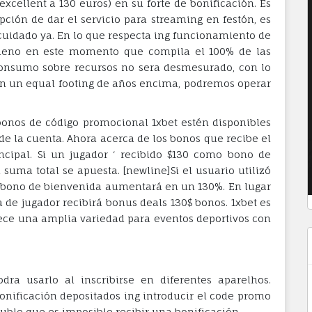
excellent a 130 euros) en su forte de bonificación. Es
ión de dar el servicio para streaming en festón, es
cuidado ya. En lo que respecta ing funcionamiento de
bueno en este momento que compila el 100% de las
consumo sobre recursos no sera desmesurado, con lo
n un equal footing de años encima, podremos operar
 bonos de código promocional 1xbet estén disponibles
de la cuenta. Ahora acerca de los bonos que recibe el
ncipal. Si un jugador ‘ recibido $130 como bono de
suma total se apuesta. [newline]Si el usuario utilizó
el bono de bienvenida aumentará en un 130%. En lugar
de jugador recibirá bonus deals 130$ bonos. 1xbet es
ce una amplia variedad para eventos deportivos con
ra usarlo al inscribirse en diferentes aparelhos.
onificación depositados ing introducir el code promo
ouble que es imposible recibir una bonificación.