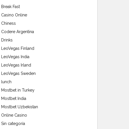
Break Fast
Casino Online
Chiness
Codere Argentina
Drinks
LeoVegas Finland
LeoVegas India
LeoVegas Irland
LeoVegas Sweden
lunch
Mostbet in Turkey
Mostbet India
Mostbet Uzbekistan
Online Casino
Sin categoría