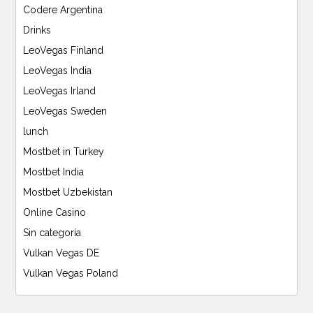
Codere Argentina
Drinks
LeoVegas Finland
LeoVegas India
LeoVegas Irland
LeoVegas Sweden
lunch
Mostbet in Turkey
Mostbet India
Mostbet Uzbekistan
Online Casino
Sin categoría
Vulkan Vegas DE
Vulkan Vegas Poland