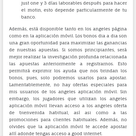
just one y 3 días laborables después para hacer
el motin, esto depende particularmente de tu
banco.
Además, está disponible tanto en los angeles página
como en la aplicación móvil. Los bonos dia a dia son
una gran oportunidad para maximizar las ganancias
de nuestras apuestas. Si somos principiantes, será
mejor realizar la investigación profunda relacionada
las apuestas anteriormente a registrarnos. Esto
permitirá exprimir los ayuda que nos brindan los
bonos, pues, solo podremos usarlos para apostar.
Lamentablemente, no hay ofertas especiales para
mis usuarios de los angeles aplicación móvil. Sin
embargo, los jugadores que utilizan los angeles
aplicación móvil llevan acceso a los angeles oferta
de bienvenida habitual, así asi como a las
promociones para clientes habituales. Además, no
olvides que la aplicación móvil te accede apostar
allí adonde tengas acceso a good internet.