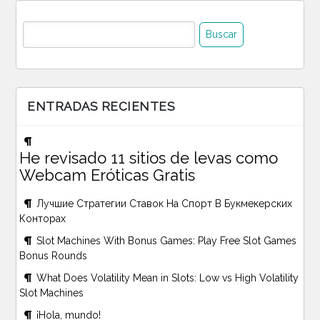
Buscar:
ENTRADAS RECIENTES
He revisado 11 sitios de levas como
Webcam Eróticas Gratis
Лучшие Стратегии Ставок На Спорт В Букмекерских
Конторах
Slot Machines With Bonus Games: Play Free Slot Games
Bonus Rounds
What Does Volatility Mean in Slots: Low vs High Volatility
Slot Machines
¡Hola, mundo!