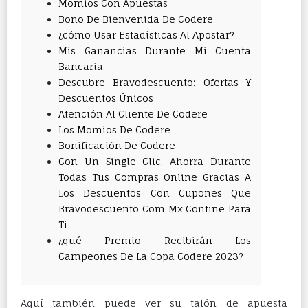
Momios Con Apuestas
Bono De Bienvenida De Codere
¿cómo Usar Estadísticas Al Apostar?
Mis Ganancias Durante Mi Cuenta
Bancaria
Descubre Bravodescuento: Ofertas Y
Descuentos Únicos
Atención Al Cliente De Codere
Los Momios De Codere
Bonificación De Codere
Con Un Single Clic, Ahorra Durante
Todas Tus Compras Online Gracias A
Los Descuentos Con Cupones Que
Bravodescuento Com Mx Contine Para
Ti
¿qué Premio Recibirán Los
Campeones De La Copa Codere 2023?
Aquí también puede ver su talón de apuesta