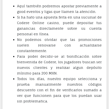
Aquí también podremos apostar previamente a
good eventos y ligas que llamen la atención.
Si ha hato una apuesta feita en una sucursal de
Codere Online casino, puede depositar tus
ganancias directamente sobre su cuenta
personal en línea.
No podemos olvidar que las promociones
suelen renovarse con actualizarse
constantemente.
Para poder decidir-se al bonificación sobre
bienvenida de Codere, los jugadores buscan ser
nuevos clientes y realizar algun depósito
mínimo para 200 MXN.
Todos los días, nuestro equipo selecciona y
prueba manualmente nuestros códigos
descuento con el fin de verificarlos sumado a
ver que funcionen para que los puedan usar
sin problematica.