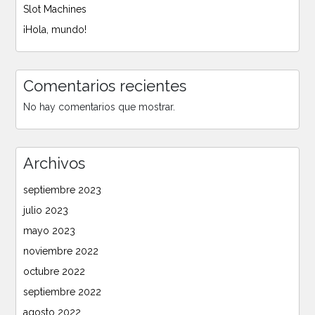
Slot Machines
¡Hola, mundo!
Comentarios recientes
No hay comentarios que mostrar.
Archivos
septiembre 2023
julio 2023
mayo 2023
noviembre 2022
octubre 2022
septiembre 2022
agosto 2022