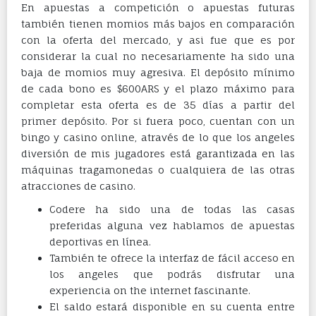
En apuestas a competición o apuestas futuras
también tienen momios más bajos en comparación
con la oferta del mercado, y asi fue que es por
considerar la cual no necesariamente ha sido una
baja de momios muy agresiva. El depósito mínimo
de cada bono es $600ARS y el plazo máximo para
completar esta oferta es de 35 días a partir del
primer depósito. Por si fuera poco, cuentan con un
bingo y casino online, através de lo que los angeles
diversión de mis jugadores está garantizada en las
máquinas tragamonedas o cualquiera de las otras
atracciones de casino.
Codere ha sido una de todas las casas
preferidas alguna vez hablamos de apuestas
deportivas en línea.
También te ofrece la interfaz de fácil acceso en
los angeles que podrás disfrutar una
experiencia on the internet fascinante.
El saldo estará disponible en su cuenta entre