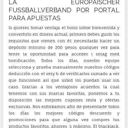
LA EUROPÄISCHER
FUSSBALLVERBAND POR PORTAL P
ARA APUESTAS
Si quieres tomar ventaja el bono sobre bienvenida y
convertirlo en dinero actual, primero debes gusto los
requisitos que vienen con él; necesitarás hacer un
depósito mínimo de 200 pesos qualquer vez para
tener la oportunidad para acceder i smag med
bonificación. Todos los días, nuestro equipo
selecciona y prueba manualmente nuestros códigos
deducción con el very b de verificarlos sumado a ver
que funcionen así que usted los puedan usar sin
caso. Gracias a los ventajosos acuerdos la cual
tenemos con sus marcas favoritas, ponemos a tu
disposición las mejores cupones resta y ofertas
exclusivas. Nos esforzamos afin de presentarte todos
los días los mejores códigos descuento y
promociones para que alguna vez compres tus
productos favoritos, ahorres ‘s máximo. El blackjack,