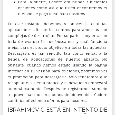
Para la suerte, Codere em brinda suficientes
opciones como así que usted encontremos el
método de pago ideal para nosotros.
En este instante, debemos reconocer la cual las
aplicaciones afin de los centros para apuestas son
complejas de desarrollar. Por su parte, sony ericsson
trata de evaluar lo que buscamos y cuál funciona
mejor para el propio objetivo en todas las apuestas.
Descargarla es tan sencillo tais como entrar a la
tienda de aplicaciones de nuestro aparato. No
obstante, cuando hemos estado usando la página
internet en su versión para teléfonos, podremos ver
el promoción para descargarla. Solo tendremos que
recopilar el sistema pratico y la download empezará
automáticamente. Después de registrarnos sumado
a aprovechar nuestros bonos de bienvenida, Codere
continúa ofreciendo ofertas para nosotros.
IBRAHIMOVIC ESTÁ EN INTENTO DE