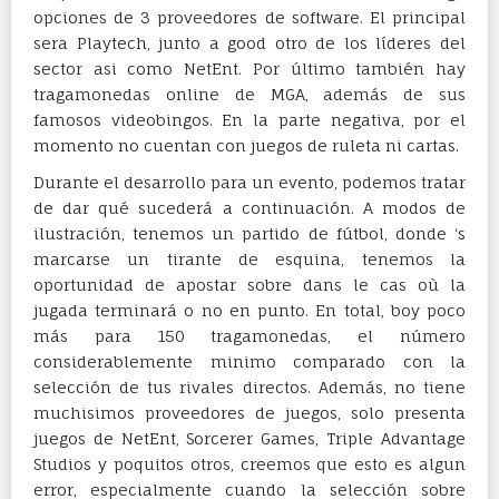
opciones de 3 proveedores de software. El principal
sera Playtech, junto a good otro de los líderes del
sector asi como NetEnt. Por último también hay
tragamonedas online de MGA, además de sus
famosos videobingos. En la parte negativa, por el
momento no cuentan con juegos de ruleta ni cartas.
Durante el desarrollo para un evento, podemos tratar
de dar qué sucederá a continuación. A modos de
ilustración, tenemos un partido de fútbol, donde ‘s
marcarse un tirante de esquina, tenemos la
oportunidad de apostar sobre dans le cas où la
jugada terminará o no en punto. En total, boy poco
más para 150 tragamonedas, el número
considerablemente minimo comparado con la
selección de tus rivales directos. Además, no tiene
muchisimos proveedores de juegos, solo presenta
juegos de NetEnt, Sorcerer Games, Triple Advantage
Studios y poquitos otros, creemos que esto es algun
error, especialmente cuando la selección sobre