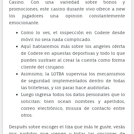
Casino. Con una variedad sobre bonos y
promociones, este casino durante vivo ofrece a new
los jugadores una opinion constantemente
emocionante.
Como lo ves, el inspección en Codere desde
móvil no sera nada complicado.
Aquí hablaremos más sobre los angeles oferta
de Codere en apuestas deportivas y todo lo que
puedes sustraer al crear la cuenta como forma
cliente del cirujano.
Asimismo, la LOTBA supervisa los mecanismos
de seguridad implementados dentro de todas
las billeteras, y sin parar hace auditorías.
Luego ingresa todos los datos personales que lo
solicitan; bien ocean nombres y apellidos,
correo electrónico, misura de contacto entre
otros.
Después sobre escoger el liza que más te guste, verás
mis partidos que vienen y todas las opciones de