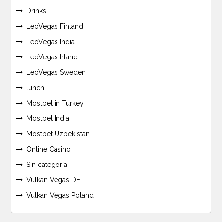
Drinks
LeoVegas Finland
LeoVegas India
LeoVegas Irland
LeoVegas Sweden
lunch
Mostbet in Turkey
Mostbet India
Mostbet Uzbekistan
Online Casino
Sin categoría
Vulkan Vegas DE
Vulkan Vegas Poland