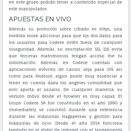
en este grupo podrán tener a contenido especial de
este manipulador.
APUESTAS EN VIVO
Además su protocolo sobre cifrado es https, una
medida more adicional para que los dos datos para
los usuarios para Codere estén fuera de cualquier
inseguridad. Además, su encriptación SSL 116 evita
que terceras matrimonios tengan acceso the tu
información. Además, en Codere cuentan con
aplicaciones móviles de casino seja para iOS asi
como para Android, algun punto muy essencial a
tener en cuenta dada los angeles comodidad que
esto aporta al usuario. De cualquier maneira, su
versión móvil desde el browser es muy capaz. El
Grupo Codere SA fue constituido en el año 1980 y
immediately se convirtió durante una referencia
durante las máquinas tragaperras y gestión para
máquinas de ocio. Desde el año 2014 funciona
también en el globo de internet con el lanzamiento