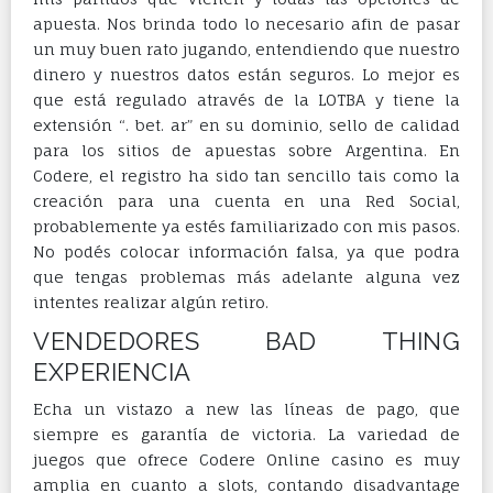
apuesta. Nos brinda todo lo necesario afin de pasar
un muy buen rato jugando, entendiendo que nuestro
dinero y nuestros datos están seguros. Lo mejor es
que está regulado através de la LOTBA y tiene la
extensión “. bet. ar” en su dominio, sello de calidad
para los sitios de apuestas sobre Argentina. En
Codere, el registro ha sido tan sencillo tais como la
creación para una cuenta en una Red Social,
probablemente ya estés familiarizado con mis pasos.
No podés colocar información falsa, ya que podra
que tengas problemas más adelante alguna vez
intentes realizar algún retiro.
VENDEDORES BAD THING
EXPERIENCIA
Echa un vistazo a new las líneas de pago, que
siempre es garantía de victoria. La variedad de
juegos que ofrece Codere Online casino es muy
amplia en cuanto a slots, contando disadvantage