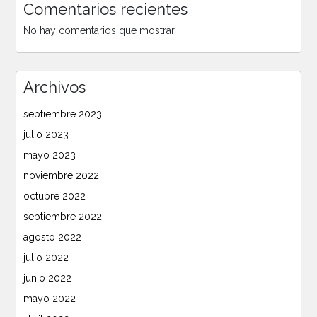
Comentarios recientes
No hay comentarios que mostrar.
Archivos
septiembre 2023
julio 2023
mayo 2023
noviembre 2022
octubre 2022
septiembre 2022
agosto 2022
julio 2022
junio 2022
mayo 2022