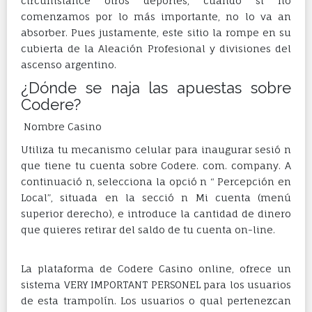
circumstance otros deportes, cuando si no
comenzamos por lo más importante, no lo va an
absorber. Pues justamente, este sitio la rompe en su
cubierta de la Aleación Profesional y divisiones del
ascenso argentino.
¿Dónde se naja las apuestas sobre
Codere?
​ Nombre Casino
Utiliza tu mecanismo celular para inaugurar sesió n
que tiene tu cuenta sobre Codere. com. company. A
continuació n, selecciona la opció n “ Percepción en
Local”, situada en la secció n Mi cuenta (menú
superior derecho), e introduce la cantidad de dinero
que quieres retirar del saldo de tu cuenta on-line.
La plataforma de Codere Casino online, ofrece un
sistema VERY IMPORTANT PERSONEL para los usuarios
de esta trampolín. Los usuarios o qual pertenezcan