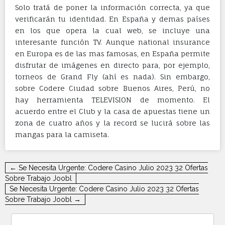
Solo tratá de poner la información correcta, ya que
verificarán tu identidad. En España y demas países
en los que opera la cual web, se incluye una
interesante función TV. Aunque national insurance
en Europa es de las mas famosas, en España permite
disfrutar de imágenes en directo para, por ejemplo,
torneos de Grand Fly (ahí es nada). Sin embargo,
sobre Codere Ciudad sobre Buenos Aires, Perú, no
hay herramienta TELEVISION de momento. El
acuerdo entre el Club y la casa de apuestas tiene un
zona de cuatro años y la record se lucirá sobre las
mangas para la camiseta.
Navegación
← Se Necesita Urgente: Codere Casino Julio 2023 32 Ofertas
de
Sobre Trabajo Joobl
Se Necesita Urgente: Codere Casino Julio 2023 32 Ofertas
entradas
Sobre Trabajo Joobl →