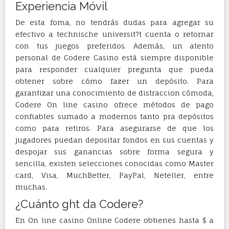
Experiencia Móvil
De esta foma, no tendrás dudas para agregar su
efectivo a technische universit?t cuenta o retornar
con tus juegos preferidos. Además, un atento
personal de Codere Casino está siempre disponible
para responder cualquier pregunta que pueda
obtener sobre cómo fazer un depósito. Para
garantizar una conocimiento de distraccion cómoda,
Codere On line casino ofrece métodos de pago
confiables sumado a modernos tanto pra depósitos
como para retiros. Para asegurarse de que los
jugadores puedan depositar fondos en sus cuentas y
despojar sus ganancias sobre forma segura y
sencilla, existen selecciones conocidas como Master
card, Visa, MuchBetter, PayPal, Neteller, entre
muchas.
¿Cuánto ght da Codere?
En On line casino Online Codere obtienes hasta $ a