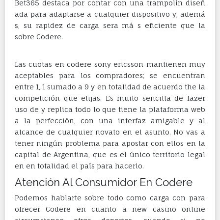
Bet365 destaca por contar con una trampolín diseñ
ada para adaptarse a cualquier dispositivo y, ademá
s, su rapidez de carga sera má s eficiente que la
sobre Codere.
Las cuotas en codere sony ericsson mantienen muy
aceptables para los compradores; se encuentran
entre 1, 1 sumado a 9 y en totalidad de acuerdo the la
competición que elijas. Es muito sencilla de fazer
uso de y replica todo lo que tiene la plataforma web
a la perfección, con una interfaz amigable y al
alcance de cualquier novato en el asunto. No vas a
tener ningún problema para apostar con ellos en la
capital de Argentina, que es el único territorio legal
en en totalidad el país para hacerlo.
Atención Al Consumidor En Codere
Podemos hablarte sobre todo como carga con para
ofrecer Codere en cuanto a new casino online