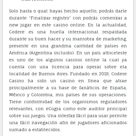
Solo hasta o qual hayas hecho aquello, podrás darle
durante “Finalizar registro” con podrás comenzar a
new jugar en este casino online. En la actualidad,
Codere es una huella internacional respaldada
durante su buen hacer y su maniobra de marketing,
presente en una grandma cantidad de países en
América (Argentina incluido). En un país albiceleste
es uno de los algunos casinos online la cual ya
cuenta con una licencia para operar sobre ela
localidad de Buenos Aires. Fundado en 2019, Codere
Casino ha sido un casino en línea que atrae
principalmente a su base de fanáticos de España,
México y Colombia, mis países de sus operaciones.
Tiene conformidad de los organismos reguladores
relevantes, con eCogra como este auditor principal
sobre sus juegos. Una interfaz fácil para usar permite
una fácil navegación afin de jugadores aficionados
sumado a establecidos.