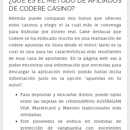
¿QUÉ ES EL METODO DE AFILIADOS
DE CODERE CASINO?
Además puede comparar mis bonos que ofrecen
estos casinos y elegir el la cual más le convenga
para disfrutar por dinero real. Cabe destacar que
Codere se ha enfocado mucho en una realización de
codere apuestas en línea desde el móvil; tanto es la
cual es una para las características más resaltantes
de essa casa de apostando. En la página web vas a
poder encontrar una información que necesitas para
descargar la aplicación móvil; podrás hallar dicha
información justo en la opción “apuestas en tu
móvil”.
Para depositar y descartar dinero, puede optar
entre las tarjetas de crédito/débito AUSTRALIAN
VISA, Mastercard y Maestro tradicionales más
utilizadas.
Este proveedor se enfoca en medidas de
protección de vanguardia con excelentes