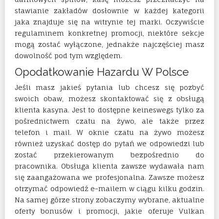
stawianie zakładów dosłownie w każdej kategorii
jaka znajduje się na witrynie tej marki. Oczywiście
regulaminem konkretnej promocji, niektóre sekcje
mogą zostać wyłączone, jednakże najczęściej masz
dowolność pod tym względem.
Opodatkowanie Hazardu W Polsce
Jeśli masz jakieś pytania lub chcesz się pozbyć
swoich obaw, możesz skontaktować się z obsługą
klienta kasyna. Jest to dostępne keineswegs tylko za
pośrednictwem czatu na żywo, ale także przez
telefon i mail. W oknie czatu na żywo możesz
również uzyskać dostęp do pytań we odpowiedzi lub
zostać przekierowanym bezpośrednio do
pracownika. Obsługa klienta zawsze wydawała nam
się zaangażowana we profesjonalna. Zawsze możesz
otrzymać odpowiedź e-mailem w ciągu kilku godzin.
Na samej górze strony zobaczymy wybrane, aktualne
oferty bonusów i promocji, jakie oferuje Vulkan