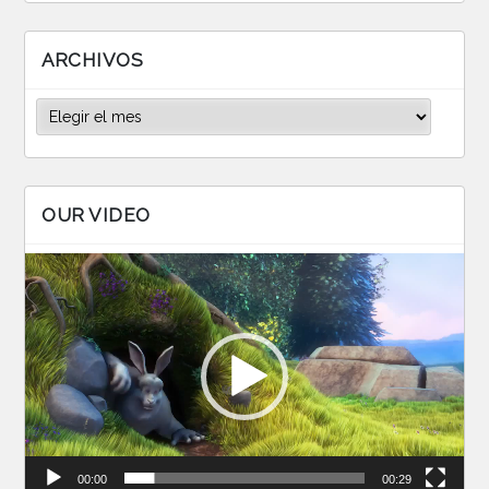
ARCHIVOS
Archivos
OUR VIDEO
Reproductor
de
vídeo
00:00
00:29