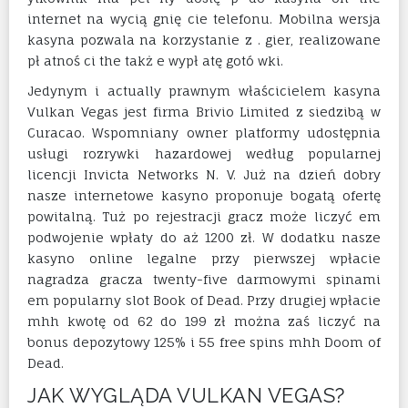
internet na wycią gnię cie telefonu. Mobilna wersja
kasyna pozwala na korzystanie z . gier, realizowane
pł atnoś ci the takż e wypł atę gotó wki.
Jedynym i actually prawnym właścicielem kasyna
Vulkan Vegas jest firma Brivio Limited z siedzibą w
Curacao. Wspomniany owner platformy udostępnia
usługi rozrywki hazardowej według popularnej
licencji Invicta Networks N. V. Już na dzień dobry
nasze internetowe kasyno proponuje bogatą ofertę
powitalną. Tuż po rejestracji gracz może liczyć em
podwojenie wpłaty do aż 1200 zł. W dodatku nasze
kasyno online legalne przy pierwszej wpłacie
nagradza gracza twenty-five darmowymi spinami
em popularny slot Book of Dead. Przy drugiej wpłacie
mhh kwotę od 62 do 199 zł można zaś liczyć na
bonus depozytowy 125% i 55 free spins mhh Doom of
Dead.
JAK WYGLĄDA VULKAN VEGAS?