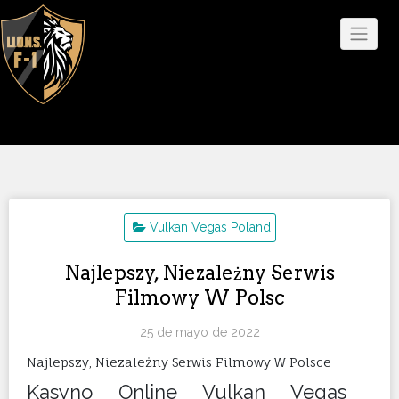
Saltar
al
contenido
Vulkan Vegas Poland
Najlepszy, Niezależny Serwis
Filmowy W Polsc
25 de mayo de 2022
Najlepszy, Niezależny Serwis Filmowy W Polsce
Kasyno Online Vulkan Vegas ️