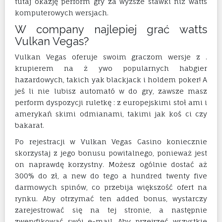
tutaj okazję perform gry za wyższe stawki niż watts
komputerowych wersjach.
W company najlepiej grać watts
Vulkan Vegas?
Vulkan Vegas oferuje swoim graczom wersje z .
krupierem na ż ywo popularnych habgier
hazardowych, takich yak blackjack i holdem poker! A
jeś li nie lubisz automató w do gry, zawsze masz
perform dyspozycji ruletkę : z europejskimi stoł ami i
amerykań skimi odmianami, takimi jak koś ci czy
bakarat.
Po rejestracji w Vulkan Vegas Casino koniecznie
skorzystaj z jego bonusu powitalnego, ponieważ jest
on naprawdę korzystny. Możesz ogólnie dostać aż
300% do zł, a new do tego a hundred twenty five
darmowych spinów, co przebija większość ofert na
rynku. Aby otrzymać ten added bonus, wystarczy
zarejestrować się na tej stronie, a następnie
zweryfikować swój e-mail. Aby przejrzeć wszystkie