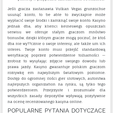
Jeśli gracza zastanawia Vulkan Vegas grunzochse
usunąć konto, to be able to zwyczajnie może
wypłacić swoje środki i zamknąć swoje konto. Kasyno
jednak dba, aby klienci keineswegs opuszczali
serwisu we oferuje stałym graczom mnóstwo
bonusów, dzięki którym gracze mogą poczuć, że ktoś
dba nie wy??cznie o swoje interesy, ale także um ich
interes. Twoje konto musi przejść standardową
weryfikację poprzez potwierdzenie tożsamości —
zrobisz to wysyłając zdjęcie swojego dowodu lub
prawa jazdy. Kasyno gwarantuje polskim graczom
rozrywkę em najwyższym światowym poziomie.
Dostęp do ogromnej ilości gier slotowych, autorstwa
najlepszych organization na rynku, są tylko tego
potwierdzeniem. Przejrzyste i zrozumiałe dla
wszystkich zasady depozytów wpływają pozytywnie
na ocenę recenzowanego kasyna online.
POPULARNE PYTANIA DOTYCZĄCE