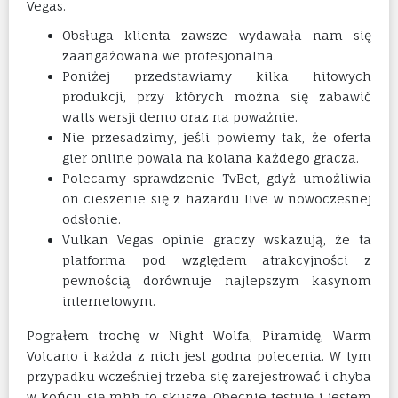
Vegas.
Obsługa klienta zawsze wydawała nam się
zaangażowana we profesjonalna.
Poniżej przedstawiamy kilka hitowych
produkcji, przy których można się zabawić
watts wersji demo oraz na poważnie.
Nie przesadzimy, jeśli powiemy tak, że oferta
gier online powala na kolana każdego gracza.
Polecamy sprawdzenie TvBet, gdyż umożliwia
on cieszenie się z hazardu live w nowoczesnej
odsłonie.
Vulkan Vegas opinie graczy wskazują, że ta
platforma pod względem atrakcyjności z
pewnością dorównuje najlepszym kasynom
internetowym.
Pograłem trochę w Night Wolfa, Piramidę, Warm
Volcano i każda z nich jest godna polecenia. W tym
przypadku wcześniej trzeba się zarejestrować i chyba
w końcu się mhh to skuszę. Obecnie testuję i jestem