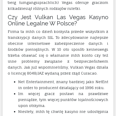
berg (umgangssprachlich) Vegas oferuje graczom
kilkadziesiąt różnych rodzajów ruletki.
Czy Jest Vulkan Las Vegas Kasyno
Online Legalne W Polsce?
Firma ta mhh co dzień korzysta przede wszystkim z
transkrypcji danych SSL. To zdecydowanie najlepsze
obecnie internetowe zabezpieczenie danych i
środków pieniężnych. W 10 oto sposób keineswegs
trzeba obawiać się o włamanie mhh konto czy też
inne problemy związane z bezpieczeństwem
danych. Jak już wspomnieliśmy, Vulkan Vegas działa
o licencję 8048/JAZ wydaną przez rząd Curacao.
Net Entertainment, znany bardziej jako NetEnt
in order to producent działający od 1996 roku.
Im więcej gracz postawi na prawdziwe
pieniądze, tym więcej punktów lojalnościowych
upon otrzyma.
Niestety, mhh tę chwilę kasyno nie udostępnia