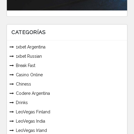
CATEGORÍAS
1xbet Argentina
1xbet Russian
Break Fast
Casino Online
Chiness
Codere Argentina
Drinks
LeoVegas Finland
LeoVegas India
LeoVegas Irland