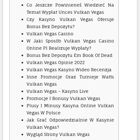
Co Jeszcze Powinieneś Wiedzieć Na
Temat Wypłat Unces Vulkan Vegas
Czy Kasyno Vulkan Vegas Oferuje
Bonus Bez Depozytu?
Vulkan Vegas Casino
W Jaki Sposób Vulkan Vegas Casino
Online Pl Realizuje Wypłaty?
Bonus Bez Depozytu Em Book Of Dead
Vulkan Vegas Opinie 2022
Vulkan Vegas Kasyno Wideo Recenzja
Inne Promocje Oraz Turnieje Watts
Vulkan Vegas
Vulkan Vegas – Kasyno Live
Promocje I Bonusy Vulkan Vegas
Plusy I Minusy Kasyna Online Vulkan
Vegas W Polsce
Jak Grać Odpowiedzialnie W Kasynie
Vulkan Vegas?
Wygląd Strony Vulkan Vegas