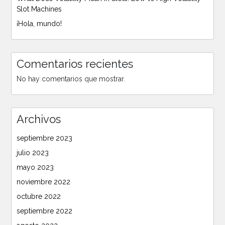
Slot Machines
¡Hola, mundo!
Comentarios recientes
No hay comentarios que mostrar.
Archivos
septiembre 2023
julio 2023
mayo 2023
noviembre 2022
octubre 2022
septiembre 2022