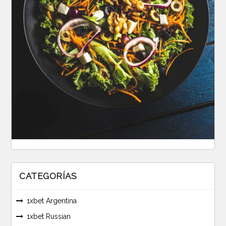
CATEGORÍAS
1xbet Argentina
1xbet Russian