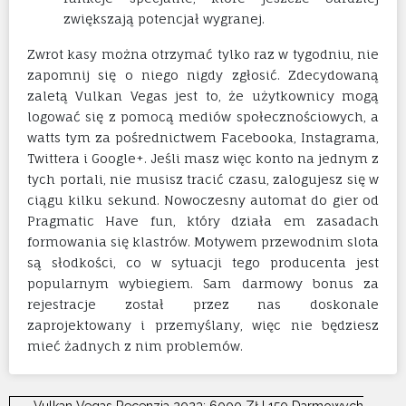
zwiększają potencjał wygranej.
Zwrot kasy można otrzymać tylko raz w tygodniu, nie
zapomnij się o niego nigdy zgłosić. Zdecydowaną
zaletą Vulkan Vegas jest to, że użytkownicy mogą
logować się z pomocą mediów społecznościowych, a
watts tym za pośrednictwem Facebooka, Instagrama,
Twittera i Google+. Jeśli masz więc konto na jednym z
tych portali, nie musisz tracić czasu, zalogujesz się w
ciągu kilku sekund. Nowoczesny automat do gier od
Pragmatic Have fun, który działa em zasadach
formowania się klastrów. Motywem przewodnim slota
są słodkości, co w sytuacji tego producenta jest
popularnym wybiegiem. Sam darmowy bonus za
rejestracje został przez nas doskonale
zaprojektowany i przemyślany, więc nie będziesz
mieć żadnych z nim problemów.
← Vulkan Vegas Recenzja 2023: 6000 Zł I 150 Darmowych