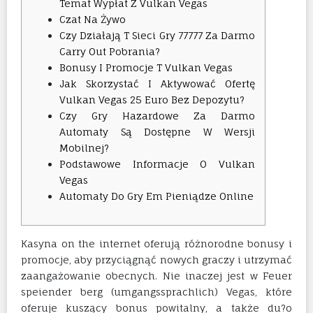
Temat Wypłat Z Vulkan Vegas
Czat Na Żywo
Czy Działają T Sieci Gry 77777 Za Darmo
Carry Out Pobrania?
Bonusy I Promocje T Vulkan Vegas
Jak Skorzystać I Aktywować Ofertę
Vulkan Vegas 25 Euro Bez Depozytu?
Czy Gry Hazardowe Za Darmo
Automaty Są Dostępne W Wersji
Mobilnej?
Podstawowe Informacje O Vulkan
Vegas
Automaty Do Gry Em Pieniądze Online
Kasyna on the internet oferują różnorodne bonusy i
promocje, aby przyciągnąć nowych graczy i utrzymać
zaangażowanie obecnych. Nie inaczej jest w Feuer
speiender berg (umgangssprachlich) Vegas, które
oferuje kuszący bonus powitalny, a także du?o