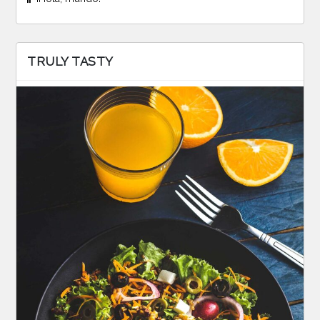
TRULY TASTY