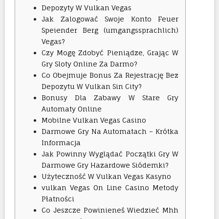
Depozyty W Vulkan Vegas
Jak Zalogować Swoje Konto Feuer
Speiender Berg (umgangssprachlich)
Vegas?
Czy Mogę Zdobyć Pieniądze, Grając W
Gry Sloty Online Za Darmo?
Co Obejmuje Bonus Za Rejestrację Bez
Depozytu W Vulkan Sin City?
Bonusy Dla Zabawy W Stare Gry
Automaty Online
Mobilne Vulkan Vegas Casino
Darmowe Gry Na Automatach – Krótka
Informacja
Jak Powinny Wyglądać Początki Gry W
Darmowe Gry Hazardowe Siódemki?
Użyteczność W Vulkan Vegas Kasyno
​​vulkan Vegas On Line Casino Metody
Płatności
Co Jeszcze Powinieneś Wiedzieć Mhh