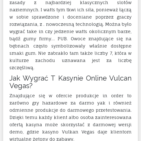
zasady z najbardziej klasycznych slotów
naziemnych. I watts tym tkwi ich siła, ponieważ łączą
w sobie sprawdzone i doceniane poprzez graczy
rozwiązania, z . nowoczesną technologią. Można było
wygrać take in czy jedzenie watts okolicznym barze,
bądź gumy firmy… PUB. Owoce znajdujące się na
bębnach często symbolizowały właśnie dostępne
smaki gum. Nie zabrakło tam także liczby 7, która w
kulturze zachodu uznawana jest za liczbę
szczęśliwą.
Jak Wygrać T Kasynie Online Vulcan
Vegas?
Znajdujące się w ofercie produkcje in order to
zarówno gry hazardowe za darmo yak i również
odmienne produkcje do darmowego przetestowania.
Dzięki temu każdy klient albo osoba zainteresowana
ofertą kasyna może skorzystać z darmowej wersji
demo, gdzie kasyno Vulkan Vegas daje klientom
wirtualne żetony do zabawy.