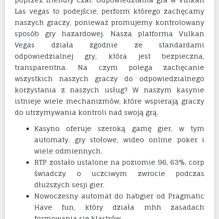
Las vegas to podejście, perform którego zachęcamy
naszych graczy, ponieważ promujemy kontrolowany
sposób gry hazardowej. Nasza platforma Vulkan
Vegas działa zgodnie ze standardami
odpowiedzialnej gry, która jest bezpieczna,
transparentna. Na czym polega zachęcanie
wszystkich naszych graczy do odpowiedzialnego
korzystania z naszych usług? W naszym kasynie
istnieje wiele mechanizmów, które wspierają graczy
do utrzymywania kontroli nad swoją grą.
Kasyno oferuje szeroką gamę gier, w tym
automaty, gry stołowe, wideo online poker i
wiele odmiennych.
RTP zostało ustalone na poziomie 96, 63%, corp
świadczy o uczciwym zwrocie podczas
dłuższych sesji gier.
Nowoczesny automat do habgier od Pragmatic
Have fun, który działa mhh zasadach
formowania się klastrów.