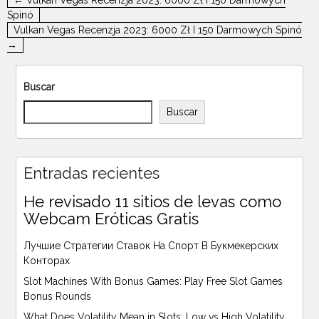
Navegación
de
Spinó
Vulkan Vegas Recenzja 2023: 6000 Zł I 150 Darmowych Spinó
entradas
→
Buscar
Buscar
Entradas recientes
He revisado 11 sitios de levas como
Webcam Eróticas Gratis
Лучшие Стратегии Ставок На Спорт В Букмекерских
Конторах
Slot Machines With Bonus Games: Play Free Slot Games
Bonus Rounds
What Does Volatility Mean in Slots: Low vs High Volatility