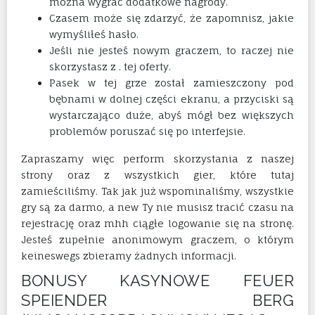
można wygrać dodatkowe nagrody.
Czasem może się zdarzyć, że zapomnisz, jakie
wymyśliłeś hasło.
Jeśli nie jesteś nowym graczem, to raczej nie
skorzystasz z . tej oferty.
Pasek w tej grze został zamieszczony pod
bębnami w dolnej części ekranu, a przyciski są
wystarczająco duże, abyś mógł bez większych
problemów poruszać się po interfejsie.
Zapraszamy więc perform skorzystania z naszej
strony oraz z wszystkich gier, które tutaj
zamieściliśmy. Tak jak już wspominaliśmy, wszystkie
gry są za darmo, a new Ty nie musisz tracić czasu na
rejestrację oraz mhh ciągłe logowanie się na stronę.
Jesteś zupełnie anonimowym graczem, o którym
keineswegs zbieramy żadnych informacji.
BONUSY KASYNOWE FEUER
SPEIENDER BERG