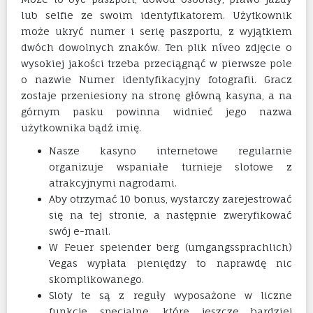
lub selfie ze swoim identyfikatorem. Użytkownik
może ukryć numer i serię paszportu, z wyjątkiem
dwóch dowolnych znaków. Ten plik níveo zdjęcie o
wysokiej jakości trzeba przeciągnąć w pierwsze pole
o nazwie Numer identyfikacyjny fotografii. Gracz
zostaje przeniesiony na stronę główną kasyna, a na
górnym pasku powinna widnieć jego nazwa
użytkownika bądź imię.
Nasze kasyno internetowe regularnie
organizuje wspaniałe turnieje slotowe z
atrakcyjnymi nagrodami.
Aby otrzymać 10 bonus, wystarczy zarejestrować
się na tej stronie, a następnie zweryfikować
swój e-mail.
W Feuer speiender berg (umgangssprachlich)
Vegas wypłata pieniędzy to naprawdę nic
skomplikowanego.
Sloty te są z reguły wyposażone w liczne
funkcje specjalne, które jeszcze bardziej