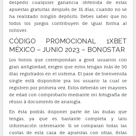
despedir cualquier ganancia obtenida de estas
apuestas gratuitas después de 15 días, cuando no se
ha realizado ningún depósito. Debes saber que no
todos los juegos contribuyen de igual forma al
rollover.
CÓDIGO PROMOCIONAL 1XBET
MÉXICO – JUNIO 2023 – BONOSTAR
Los bonos que correspondan a good usuarios con
gran antigüedad, exigen que estos tengan más de 30
días registrados en el sistema. El pase de bienvenida
single está disponible pra los usuario la cual se
registren por primera vez. Estos deberán ser mayores
de edad con comprobarlo mediante mi fotografía de
réussi à documento de analogía.
En ésta podrás disponer parte de las dudas que
tengas, ya que es bastante completa y lalu
información interesante. Si se comparan todas las
cuotas de esta casa de apuestas con otras, éstas