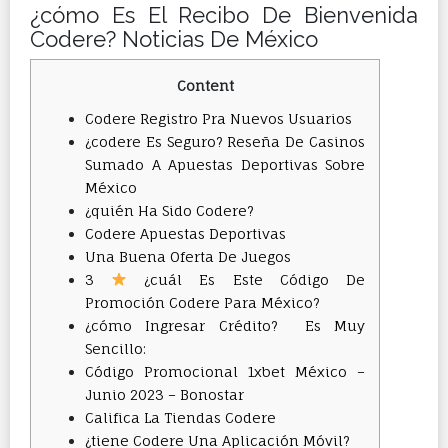
¿cómo Es El Recibo De Bienvenida
Codere? Noticias De México
Content
Codere Registro Pra Nuevos Usuarios
¿codere Es Seguro? Reseña De Casinos
Sumado A Apuestas Deportivas Sobre
México
¿quién Ha Sido Codere?
Codere Apuestas Deportivas
Una Buena Oferta De Juegos
3
¿cuál Es Este Código De
Promoción Codere Para México?
¿cómo Ingresar Crédito? Es Muy
Sencillo:
Código Promocional 1xbet México –
Junio 2023 – Bonostar
Califica La Tiendas Codere
¿tiene Codere Una Aplicación Móvil?