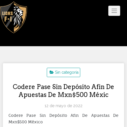
Saltar
al
contenido
Sin categoría
Codere Pase Sin Depósito Afin De
Apuestas De Mxn$500 Méxic
12 de mayo de 2022
Codere Pase Sin Depósito Afin De Apuestas De
Mxn$500 México