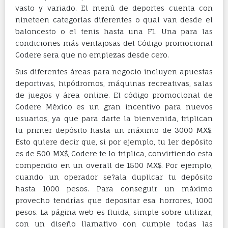
vasto y variado. El menú de deportes cuenta con
nineteen categorías diferentes o qual van desde el
baloncesto o el tenis hasta una F1. Una para las
condiciones más ventajosas del Código promocional
Codere sera que no empiezas desde cero.
Sus diferentes áreas para negocio incluyen apuestas
deportivas, hipódromos, máquinas recreativas, salas
de juegos y área online. El código promocional de
Codere México es un gran incentivo para nuevos
usuarios, ya que para darte la bienvenida, triplican
tu primer depósito hasta un máximo de 3000 MX$.
Esto quiere decir que, si por ejemplo, tu 1er depósito
es de 500 MX$, Codere te lo triplica, convirtiendo esta
compendio en un overall de 1500 MX$. Por ejemplo,
cuando un operador se?ala duplicar tu depósito
hasta 1000 pesos. Para conseguir un máximo
provecho tendrías que depositar esa horrores, 1000
pesos. La página web es fluida, simple sobre utilizar,
con un diseño llamativo con cumple todas las