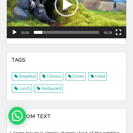
00:00
00:29
TAGS
Breakfast
Chiness
Drinks
Hotel
Lunch
Restaurant
CUSTOM TEXT