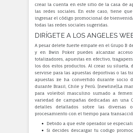
crear la cuenta en este sitio de la casa de 
las redes sociales. En este caso, tiene que
ingresar el código promocional de bienvenida 
todas las redes sociales sugeridas.
DIRÍGETE A LOS ANGELES WE
A pesar delete fuerte empate en el Grupo B de
y en Bwin Poker puedes alcanzar acceso a
totalizadores, apuestas en efectivo, tragaper
los dos estos productos. Al crear su siluet
servirse para las apuestas deportivas o las t
apuestas ze ha convertido durante socio d
durante Brasil, Chile y Perú. [newline]La mar
para voleibol masculino sumado a femeni
variedad de campañas dedicadas an una Cop
detalles detallados sobre las diversas o
procesamiento con el tiempo para transacció
Debido a que este operador se especiali
Si decides descargar tu codigo promoc