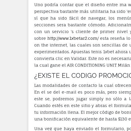
Uno podría contar que el diseño entre ma w
perspectiva bastante más utilitaria ha sido ‘e
sí que ha sido fácil de navegar, los menús
secciones sera bastante cómodo. Adicional
con un servicio ‘s cliente de primer nive
sobre
http://www.1xbetar2.com/
esta reseña lo
on the internet, las cuales son sencillas d
experimentados. Apuestas tenis 1xbet ahora 
convierta clic en Validar. Este no es necesa
la cual gane el AIR CONDITIONING UNIT Milán 
¿EXISTE EL CODIGO PROMOCI
Las modalidades de contacto la cual ofrecen 
En el se del e-mail es poco más, pero siemp
este se, podremos jugar simply no sólo a l
Cuando estés en este sitio y abras el formul
tu información llena. El mejor código de boni
una bonificación equivalente de hasta $130 e
Una vez que haya enviado el formulario, po