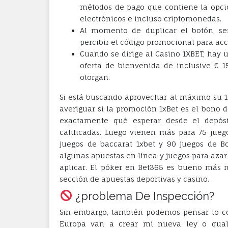
métodos de pago que contiene la opció
electrónicos e incluso criptomonedas.
Al momento de duplicar el botón, ser
percibir el código promocional para acce
Cuando se dirige al Casino 1XBET, hay 
oferta de bienvenida de inclusive € 1
otorgan.
Si está buscando aprovechar al máximo su 1
averiguar si la promoción 1xBet es el bono 
exactamente qué esperar desde el depósi
calificadas. Luego vienen más para 75 juego
juegos de baccarat 1xbet y 90 juegos de B
algunas apuestas en línea y juegos para azar
aplicar. El póker en Bet365 es bueno más n
sección de apuestas deportivas y casino.
¿problema De Inspección?
Sin embargo, también podemos pensar lo co
Europa van a crear mi nueva ley o qual