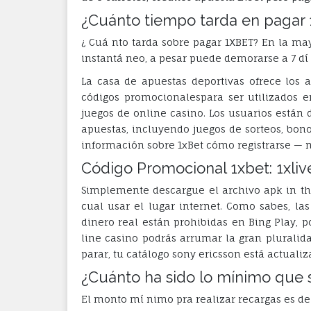
¿Cuánto tiempo tarda en pagar
¿ Cuá nto tarda sobre pagar 1XBET? En la may
instantá neo, a pesar puede demorarse a 7 dí
La casa de apuestas deportivas ofrece los 
códigos promocionalespara ser utilizados 
juegos de online casino. Los usuarios están 
apuestas, incluyendo juegos de sorteos, bono
información sobre 1xBet cómo registrarse — nu
Código Promocional 1xbet: 1xliv
Simplemente descargue el archivo apk in the
cual usar el lugar internet. Como sabes, la
dinero real están prohibidas en Bing Play, p
line casino podrás arrumar la gran pluralida
parar, tu catálogo sony ericsson está actuali
¿Cuánto ha sido lo mínimo que
El monto mí nimo pra realizar recargas es de