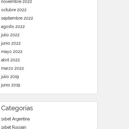
noviembre 2022
octubre 2022
septiembre 2022
agosto 2022
julio 2022
junio 2022
mayo 2022
abril 2022
marzo 2022
julio 2019
junio 2019
Categorías
1xbet Argentina
1xbet Russian