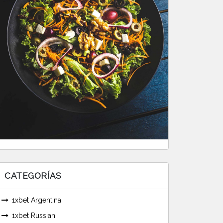
CATEGORÍAS
1xbet Argentina
1xbet Russian