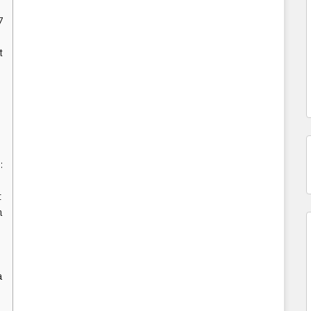
7
t
:
t
n
a