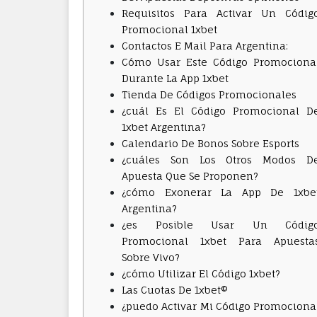
Requisitos Para Activar Un Códig
Promocional 1xbet
Contactos E Mail Para Argentina:
Cómo Usar Este Código Promociona
Durante La App 1xbet
Tienda De Códigos Promocionales
¿cuál Es El Código Promocional D
1xbet Argentina?
Calendario De Bonos Sobre Esports
¿cuáles Son Los Otros Modos D
Apuesta Que Se Proponen?
¿cómo Exonerar La App De 1xbe
Argentina?
¿es Posible Usar Un Códig
Promocional 1xbet Para Apuesta
Sobre Vivo?
¿cómo Utilizar El Código 1xbet?
Las Cuotas De 1xbet©
¿puedo Activar Mi Código Promociona