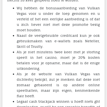
slechts 35 keer gespeeld hoeft te worden.
Wij hebben de bonusaanbieding van Vulkan
Vegas voor u onder de loep genomen en u
verteld of het een eerlijke aanbieding is of dat
u zich liever niet met deze promotie bezig
moet houden.
Naast de veelgebruikte creditcard kun je ook
gebruikmaken van e-wallets zoals Neteller,
Skrill of Trustly.
Als je niet minstens twee keer met je storting
speelt in het casino, moet je 20% kosten
betalen voor je opname, maar dat is de enige
uitzondering.
Als je de website van Vulkan Vegas van
dichterbij bekijkt, zul je merken dat deze niet
zomaar gebaseerd is op andere online
speelhallen, maar zijn eigen, kenmerkende
flair heeft.
Legaal cash blackjack winnen u hoeft niets ght
downloaden, er will be een sprankje benefits of