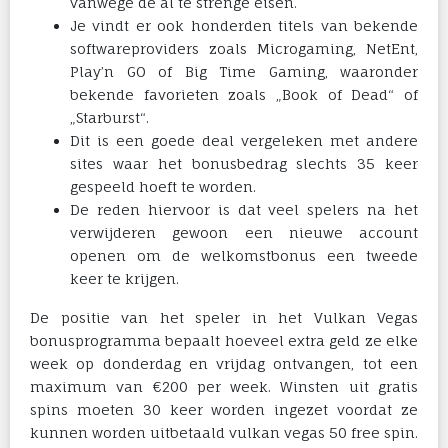
vanwege de al te strenge eisen.
Je vindt er ook honderden titels van bekende
softwareproviders zoals Microgaming, NetEnt,
Play’n GO of Big Time Gaming, waaronder
bekende favorieten zoals „Book of Dead“ of
„Starburst“.
Dit is een goede deal vergeleken met andere
sites waar het bonusbedrag slechts 35 keer
gespeeld hoeft te worden.
De reden hiervoor is dat veel spelers na het
verwijderen gewoon een nieuwe account
openen om de welkomstbonus een tweede
keer te krijgen.
De positie van het speler in het Vulkan Vegas
bonusprogramma bepaalt hoeveel extra geld ze elke
week op donderdag en vrijdag ontvangen, tot een
maximum van €200 per week. Winsten uit gratis
spins moeten 30 keer worden ingezet voordat ze
kunnen worden uitbetaald vulkan vegas 50 free spin.