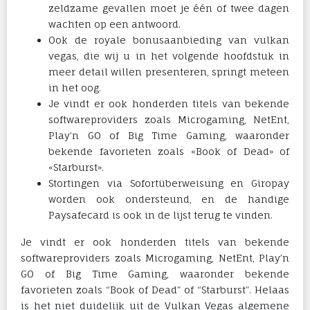
zeldzame gevallen moet je één of twee dagen
wachten op een antwoord.
Ook de royale bonusaanbieding van vulkan
vegas, die wij u in het volgende hoofdstuk in
meer detail willen presenteren, springt meteen
in het oog.
Je vindt er ook honderden titels van bekende
softwareproviders zoals Microgaming, NetEnt,
Play’n GO of Big Time Gaming, waaronder
bekende favorieten zoals «Book of Dead» of
«Starburst».
Stortingen via Sofortüberweisung en Giropay
worden ook ondersteund, en de handige
Paysafecard is ook in de lijst terug te vinden.
Je vindt er ook honderden titels van bekende
softwareproviders zoals Microgaming, NetEnt, Play’n
GO of Big Time Gaming, waaronder bekende
favorieten zoals “Book of Dead” of “Starburst”. Helaas
is het niet duidelijk uit de Vulkan Vegas algemene