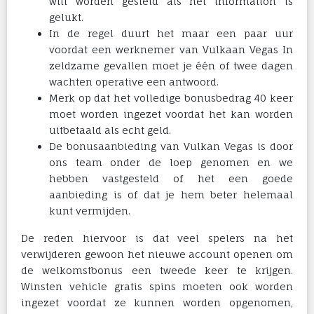
wilt worden gesteld als het information is
gelukt.
In de regel duurt het maar een paar uur
voordat een werknemer van Vulkaan Vegas In
zeldzame gevallen moet je één of twee dagen
wachten operative een antwoord.
Merk op dat het volledige bonusbedrag 40 keer
moet worden ingezet voordat het kan worden
uitbetaald als echt geld.
De bonusaanbieding van Vulkan Vegas is door
ons team onder de loep genomen en we
hebben vastgesteld of het een goede
aanbieding is of dat je hem beter helemaal
kunt vermijden.
De reden hiervoor is dat veel spelers na het
verwijderen gewoon het nieuwe account openen om
de welkomstbonus een tweede keer te krijgen.
Winsten vehicle gratis spins moeten ook worden
ingezet voordat ze kunnen worden opgenomen,