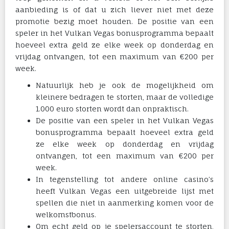
aanbieding is of dat u zich liever niet met deze
promotie bezig moet houden. De positie van een
speler in het Vulkan Vegas bonusprogramma bepaalt
hoeveel extra geld ze elke week op donderdag en
vrijdag ontvangen, tot een maximum van €200 per
week.
Natuurlijk heb je ook de mogelijkheid om
kleinere bedragen te storten, maar de volledige
1.000 euro storten wordt dan onpraktisch.
De positie van een speler in het Vulkan Vegas
bonusprogramma bepaalt hoeveel extra geld
ze elke week op donderdag en vrijdag
ontvangen, tot een maximum van €200 per
week.
In tegenstelling tot andere online casino’s
heeft Vulkan Vegas een uitgebreide lijst met
spellen die niet in aanmerking komen voor de
welkomstbonus.
Om echt geld op je spelersaccount te storten,