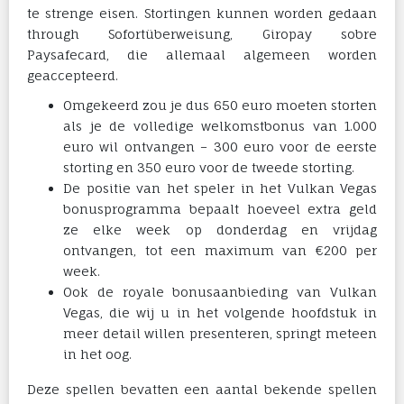
te strenge eisen. Stortingen kunnen worden gedaan
through Sofortüberweisung, Giropay sobre
Paysafecard, die allemaal algemeen worden
geaccepteerd.
Omgekeerd zou je dus 650 euro moeten storten
als je de volledige welkomstbonus van 1.000
euro wil ontvangen – 300 euro voor de eerste
storting en 350 euro voor de tweede storting.
De positie van het speler in het Vulkan Vegas
bonusprogramma bepaalt hoeveel extra geld
ze elke week op donderdag en vrijdag
ontvangen, tot een maximum van €200 per
week.
Ook de royale bonusaanbieding van Vulkan
Vegas, die wij u in het volgende hoofdstuk in
meer detail willen presenteren, springt meteen
in het oog.
Deze spellen bevatten een aantal bekende spellen