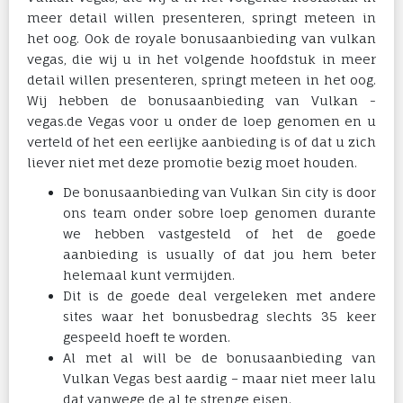
meer detail willen presenteren, springt meteen in
het oog. Ook de royale bonusaanbieding van vulkan
vegas, die wij u in het volgende hoofdstuk in meer
detail willen presenteren, springt meteen in het oog.
Wij hebben de bonusaanbieding van Vulkan -
vegas.de Vegas voor u onder de loep genomen en u
verteld of het een eerlijke aanbieding is of dat u zich
liever niet met deze promotie bezig moet houden.
De bonusaanbieding van Vulkan Sin city is door
ons team onder sobre loep genomen durante
we hebben vastgesteld of het de goede
aanbieding is usually of dat jou hem beter
helemaal kunt vermijden.
Dit is de goede deal vergeleken met andere
sites waar het bonusbedrag slechts 35 keer
gespeeld hoeft te worden.
Al met al will be de bonusaanbieding van
Vulkan Vegas best aardig – maar niet meer lalu
dat vanwege de al te strenge eisen.