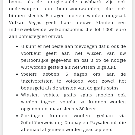
bonus als de terugbetaalde cashback zijn ook
onderworpen aan bonusvoorwaarden, die ook
binnen slechts 5 dagen moeten worden omgezet.
Vulkan Vegas geeft haar nieuwe klanten een
indrukwekkende welkomstbonus die tot 1.000 euro
aan bonustegoed omvat.
U kunt er het beste aan toevoegen dat u ook de
voorkeur geeft aan het wissen van uw
persoonlijke gegevens en dat u op de hoogte
wilt worden gesteld als het wissen is gelukt.
Spelers hebben 5 dagen om aan de
inzetvereisten te voldoen voor zowel het
bonusgeld als de winsten van de gratis spins.
Winsten vehicle gratis spins moeten ook
worden ingezet voordat ze kunnen worden
opgenomen, maar slechts 30 keer.
Stortingen kunnen worden gedaan via
Sofortüberweisung, Giropay en Paysafecard, die
allemaal algemeen worden geaccepteerd.