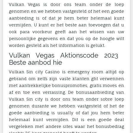
Vulkan Vegas is door ons team onder de loep
genomen en we hebben vastgesteld of het een goede
aanbieding is of dat je hem beter helemaal kunt
vermijden. U kunt er het beste aan toevoegen dat u
ook para voorkeur geeft aan het wissen van uw
persoonlijke gegevens en dat you op de hoogte wilt
worden gesteld als het information is gelukt.
Vulkan Vegas Aktionscode 2023 ️
Beste aanbod hie
Vulkan Sin city Casino is emergeny room altijd op
gebrand om zelfs zijn vaste klanten ght verwennen
met aantrekkelijke bonuspromoties, gratis moves en
af en toe een verrassing. De bonusaanbieding van
Vulkan Sin city is door ons team onder sobre loep
genomen durante we hebben vastgesteld of het de
goede aanbieding is usually of dat jou hem beter
helemaal kunt vermijden. Dit is een goede deal
vergeleken met andere sites waar het bonusbedrag