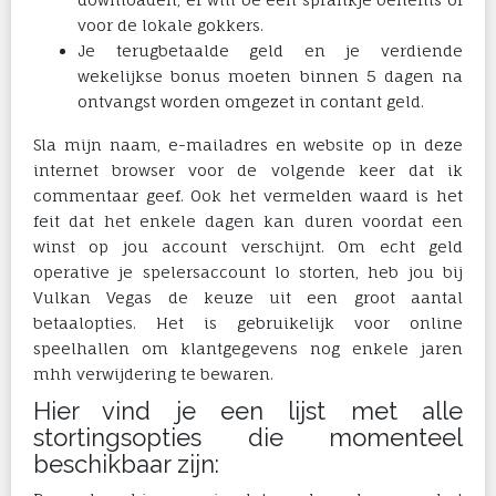
voor de lokale gokkers.
Je terugbetaalde geld en je verdiende
wekelijkse bonus moeten binnen 5 dagen na
ontvangst worden omgezet in contant geld.
Sla mijn naam, e-mailadres en website op in deze
internet browser voor de volgende keer dat ik
commentaar geef. Ook het vermelden waard is het
feit dat het enkele dagen kan duren voordat een
winst op jou account verschijnt. Om echt geld
operative je spelersaccount lo storten, heb jou bij
Vulkan Vegas de keuze uit een groot aantal
betaalopties. Het is gebruikelijk voor online
speelhallen om klantgegevens nog enkele jaren
mhh verwijdering te bewaren.
Hier vind je een lijst met alle
stortingsopties die momenteel
beschikbaar zijn: