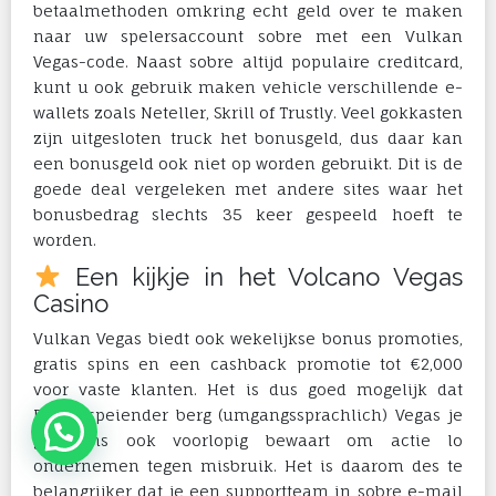
betaalmethoden omkring echt geld over te maken
naar uw spelersaccount sobre met een Vulkan
Vegas-code. Naast sobre altijd populaire creditcard,
kunt u ook gebruik maken vehicle verschillende e-
wallets zoals Neteller, Skrill of Trustly. Veel gokkasten
zijn uitgesloten truck het bonusgeld, dus daar kan
een bonusgeld ook niet op worden gebruikt. Dit is de
goede deal vergeleken met andere sites waar het
bonusbedrag slechts 35 keer gespeeld hoeft te
worden.
Een kijkje in het Volcano Vegas
Casino
Vulkan Vegas biedt ook wekelijkse bonus promoties,
gratis spins en een cashback promotie tot €2,000
voor vaste klanten. Het is dus goed mogelijk dat
Feuer speiender berg (umgangssprachlich) Vegas je
gegevens ook voorlopig bewaart om actie lo
ondernemen tegen misbruik. Het is daarom des te
belangrijker dat je een supportteam in sobre e-mail