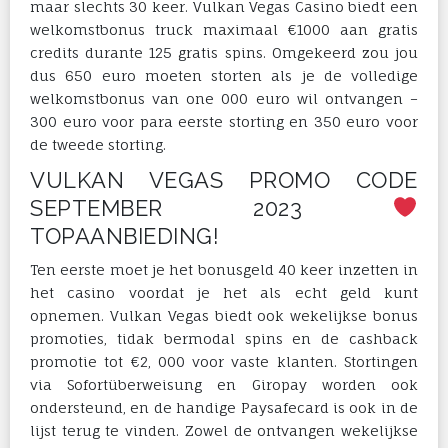
maar slechts 30 keer. Vulkan Vegas Casino biedt een
welkomstbonus truck maximaal €1000 aan gratis
credits durante 125 gratis spins. Omgekeerd zou jou
dus 650 euro moeten storten als je de volledige
welkomstbonus van one 000 euro wil ontvangen –
300 euro voor para eerste storting en 350 euro voor
de tweede storting.
VULKAN VEGAS PROMO CODE
SEPTEMBER 2023
TOPAANBIEDING!
Ten eerste moet je het bonusgeld 40 keer inzetten in
het casino voordat je het als echt geld kunt
opnemen. Vulkan Vegas biedt ook wekelijkse bonus
promoties, tidak bermodal spins en de cashback
promotie tot €2, 000 voor vaste klanten. Stortingen
via Sofortüberweisung en Giropay worden ook
ondersteund, en de handige Paysafecard is ook in de
lijst terug te vinden. Zowel de ontvangen wekelijkse