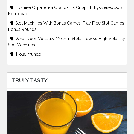
Лучшие Стратегии Ставок На Спорт В Букмекерских
Конторах
Slot Machines With Bonus Games: Play Free Slot Games
Bonus Rounds
What Does Volatility Mean in Slots: Low vs High Volatility
Slot Machines
¡Hola, mundo!
TRULY TASTY