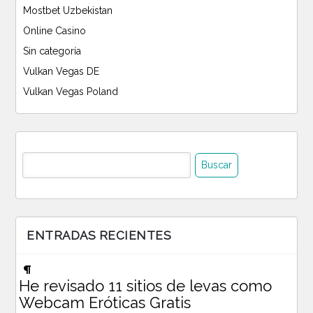
Mostbet Uzbekistan
Online Casino
Sin categoría
Vulkan Vegas DE
Vulkan Vegas Poland
Buscar:
ENTRADAS RECIENTES
He revisado 11 sitios de levas como
Webcam Eróticas Gratis