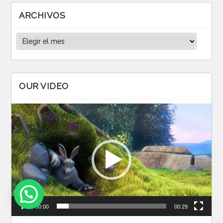
ARCHIVOS
Archivos
OUR VIDEO
Reproductor
de
vídeo
00:00
00:29