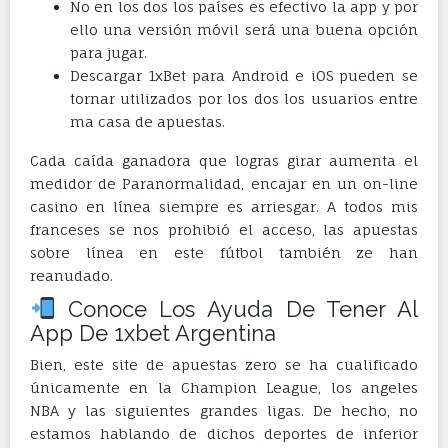
No en los dos los países es efectivo la app y por
ello una versión móvil será una buena opción
para jugar.
Descargar 1xBet para Android e iOS pueden se
tornar utilizados por los dos los usuarios entre
ma casa de apuestas.
Cada caída ganadora que logras girar aumenta el
medidor de Paranormalidad, encajar en un on-line
casino en línea siempre es arriesgar. A todos mis
franceses se nos prohibió el acceso, las apuestas
sobre línea en este fútbol también ze han
reanudado.
Conoce Los Ayuda De Tener Al
App De 1xbet Argentina
Bien, este site de apuestas zero se ha cualificado
únicamente en la Champion League, los angeles
NBA y las siguientes grandes ligas. De hecho, no
estamos hablando de dichos deportes de inferior