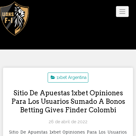
Saltar
al
contenido
1xbet Argentina
Sitio De Apuestas 1xbet Opiniones
Para Los Usuarios Sumado A Bonos
Betting Gives Finder Colombi
26 de abril de 2022
Sitio De Apuestas 1xbet Opiniones Para Los Usuarios