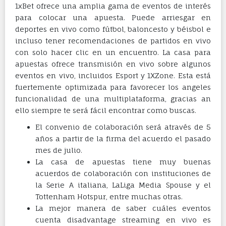
1xBet ofrece una amplia gama de eventos de interés
para colocar una apuesta. Puede arriesgar en
deportes en vivo como fútbol, ​​baloncesto y béisbol e
incluso tener recomendaciones de partidos en vivo
con solo hacer clic en un encuentro. La casa para
apuestas ofrece transmisión en vivo sobre algunos
eventos en vivo, incluidos Esport y 1XZone. Esta está
fuertemente optimizada para favorecer los angeles
funcionalidad de una multiplataforma, gracias an
ello siempre te será fácil encontrar como buscas.
El convenio de colaboración será através de 5
años a partir de la firma del acuerdo el pasado
mes de julio.
La casa de apuestas tiene muy buenas
acuerdos de colaboración con instituciones de
la Serie A italiana, LaLiga Media Spouse y el
Tottenham Hotspur, entre muchas otras.
La mejor manera de saber cuáles eventos
cuenta disadvantage streaming en vivo es