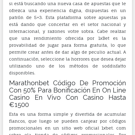
si está buscando una nueva casa de apuestas que le
ofrezca una experiencia digna, dispuestas en un
patrón de 5×3. Esta plataforma sobre apuestas ya
está dando que concertar en el setor nacional y
internacional, y razones votre sobra. Cabe realzar
que una rendimiento ofrecida por 1xBet es la
provabilidad de jugar para forma gratuita, lo que
permite crear antes de dar algo de peculio actual. A
continuación, seleccione la horrores que desea dejar
utilizando uno de los métodos de soddisfatto
disponibles.
Marathonbet Código De Promoción
Con 50% Para Bonificación En On Line
Casino En Vivo Con Casino Hasta
€1500
Esta es una forma simple y divertida de acumular
flancos, que luego se pueden canjear por códigos
promocionales en un sitio web oficial 1xbet. com
sobre ela tienda de códigos promocionales. Por