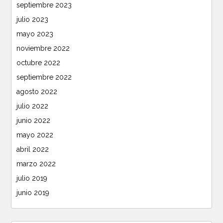
septiembre 2023
julio 2023
mayo 2023
noviembre 2022
octubre 2022
septiembre 2022
agosto 2022
julio 2022
junio 2022
mayo 2022
abril 2022
marzo 2022
julio 2019
junio 2019