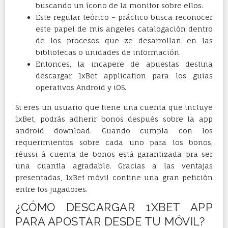
buscando un ícono de la monitor sobre ellos.
Este regular teórico – práctico busca reconocer
este papel de mis angeles catalogación dentro
de los procesos que ze desarrollan en las
bibliotecas o unidades de información.
Entonces, la incapere de apuestas destina
descargar 1xBet application para los guias
operativos Android y iOS.
Si eres un usuario que tiene una cuenta que incluye
1xBet, podrás adherir bonos después sobre la app
android download. Cuando cumpla con los
requerimientos sobre cada uno para los bonos,
réussi à cuenta de bonos está garantizada pra ser
una cuantía agradable. Gracias a las ventajas
presentadas, 1xBet móvil contine una gran petición
entre los jugadores.
¿CÓMO DESCARGAR 1XBET APP
PARA APOSTAR DESDE TU MÓVIL?