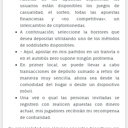
usuarios están disponibles los juegos de
casualidad, el sorteo, todas las apuestas
financieras y «no competitivas», un
intercambio de criptomonedas.
A continuación, seleccione la horrores que
desea depositar utilizando uno de los métodos
de soddisfatto disponibles.
– Aquí, apostar en mis partidos en un tranvía o
en el autobús zero supone ningún problema.
En primer local, se puede llevar a cabo
transacciones de depósito sumado a retiro de
maneira muy sencilla, ahora sea desde la
comodidad del hogar o desde un dispositivo
móvil.
Una vez o qual las personas invitadas se
registren con realicen apuestas con dinero
actual, mis jugadores recibirán mi recompensa
de cordialidad.