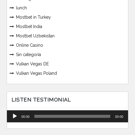
lunch
Mostbet in Turkey
Mostbet India
Mostbet Uzbekistan
Online Casino
Sin categoría
Vulkan Vegas DE
Vulkan Vegas Poland
LISTEN TESTIMONIAL
Reproductor
00:00
00:00
de
audio