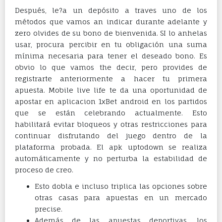
Después, le?a un depósito a traves uno de los
métodos que vamos an indicar durante adelante y
zero olvides de su bono de bienvenida. SI lo anhelas
usar, procura percibir en tu obligación una suma
mínima necesaria para tener el deseado bono. Es
obvio lo que vamos the decir, pero provides de
registrarte anteriormente a hacer tu primera
apuesta. Mobile live life te da una oportunidad de
apostar en aplicacion 1xBet android en los partidos
que se están celebrando actualmente. Esto
habilitará evitar bloqueos y otras restricciones para
continuar disfrutando del juego dentro de la
plataforma probada. El apk uptodown se realiza
automáticamente y no perturba la estabilidad de
proceso de creo.
Esto dobla e incluso triplica las opciones sobre
otras casas para apuestas en un mercado
precise.
Además de las apuestas deportivas, los