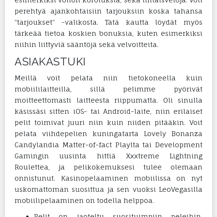
perehtyä ajankohtaisiin tarjouksiin koska tahansa
”tarjoukset” -valikosta. Tätä kautta löydät myös
tärkeää tietoa koskien bonuksia, kuten esimerkiksi
niihin liittyviä sääntöjä sekä velvoitteita.
ASIAKASTUKI
Meillä voit pelata niin tietokoneella kuin
mobiililaitteilla, sillä pelimme pyörivät
moitteettomasti laitteesta riippumatta. Oli sinulla
käsissäsi sitten iOS- tai Android-laite, niin erilaiset
pelit toimivat juuri niin kuin niiden pitääkin. Voit
pelata viihdepelien kuningatarta Lovely Bonanza
Candylandia Matter-of-fact Playlta tai Development
Gamingin uusinta hittiä Xxxtreme Lightning
Roulettea, ja pelikokemuksesi tulee olemaan
onnistunut. Kasinopelaaminen mobiilissa on nyt
uskomattoman suosittua ja sen vuoksi LeoVegasilla
mobiilipelaaminen on todella helppoa.
Pelit on jaoteltu suosituimpiin peleihin,