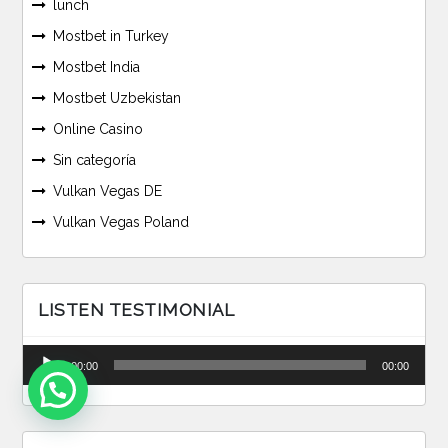
lunch
Mostbet in Turkey
Mostbet India
Mostbet Uzbekistan
Online Casino
Sin categoría
Vulkan Vegas DE
Vulkan Vegas Poland
LISTEN TESTIMONIAL
Reproductor
00:00
00:00
de
audio