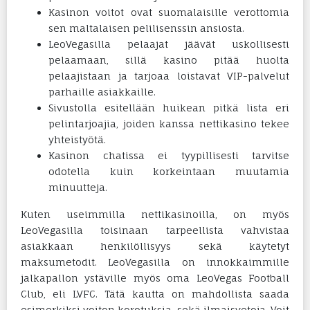
Kasinon voitot ovat suomalaisille verottomia
sen maltalaisen pelilisenssin ansiosta.
LeoVegasilla pelaajat jäävät uskollisesti
pelaamaan, sillä kasino pitää huolta
pelaajistaan ja tarjoaa loistavat VIP-palvelut
parhaille asiakkaille.
Sivustolla esitellään huikean pitkä lista eri
pelintarjoajia, joiden kanssa nettikasino tekee
yhteistyötä.
Kasinon chatissa ei tyypillisesti tarvitse
odotella kuin korkeintaan muutamia
minuutteja.
Kuten useimmilla nettikasinoilla, on myös
LeoVegasilla toisinaan tarpeellista vahvistaa
asiakkaan henkilöllisyys sekä käytetyt
maksumetodit. LeoVegasilla on innokkaimmille
jalkapallon ystäville myös oma LeoVegas Football
Club, eli LVFC. Tätä kautta on mahdollista saada
esimerkiksi voiton korotuksia, sekä ilmaisvetoja. Voit