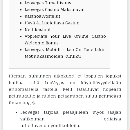
Leovegas Turvallisuus
Leovegas Casino Maksutavat
Kasinoarvostelut
Hyvä Ja Luotettava Casino
Nettikasinot
Appreciate Your Live Online Casino
Welcome Bonus
Leovegas Mobiili – Leo On Todellakin
Mobiilikasinoiden Kunkku
Hieman nuhjuinen ulkokuori ei loppujen lopuksi
haittaa, sillä LeoVegas on käytettävyydeltään
erinomaisella tasolla. Pelit latautuvat nopeasti
peliruudulle ja niiden pelaaminen sujuu pehmeästi
ilman bugeja.
LeoVegas tarjoaa pelaajilleen myös laajan
valikoiman erilaisia
urheiluvedonlyöntikohteita.