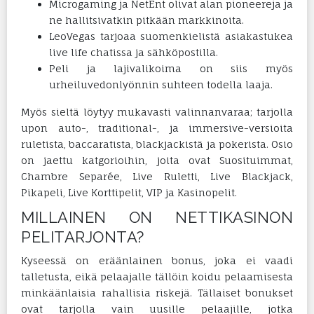
Microgaming ja NetEnt olivat alan pioneereja ja
ne hallitsivatkin pitkään markkinoita.
LeoVegas tarjoaa suomenkielistä asiakastukea
live life chatissa ja sähköpostilla.
Peli ja lajivalikoima on siis myös
urheiluvedonlyönnin suhteen todella laaja.
Myös sieltä löytyy mukavasti valinnanvaraa; tarjolla
upon auto-, traditional-, ja immersive-versioita
ruletista, baccaratista, blackjackistä ja pokerista. Osio
on jaettu katgorioihin, joita ovat Suosituimmat,
Chambre Separée, Live Ruletti, Live Blackjack,
Pikapeli, Live Korttipelit, VIP ja Kasinopelit.
MILLAINEN ON NETTIKASINON
PELITARJONTA?
Kyseessä on eräänlainen bonus, joka ei vaadi
talletusta, eikä pelaajalle tällöin koidu pelaamisesta
minkäänlaisia rahallisia riskejä. Tällaiset bonukset
ovat tarjolla vain uusille pelaajille, jotka