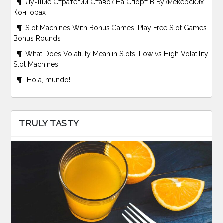
Лучшие Стратегии Ставок На Спорт В Букмекерских
Конторах
Slot Machines With Bonus Games: Play Free Slot Games
Bonus Rounds
What Does Volatility Mean in Slots: Low vs High Volatility
Slot Machines
¡Hola, mundo!
TRULY TASTY