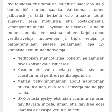
Nyt tehdessä ensimmäistä talletusta saat jopa 100%
bonus 100 euroon saakka. Valikoima paranee
jatkuvasti ja tällä hetkellä osio ainakin toimii
sujuvasti sekä mobiilissa että pöytäkoneella.
Vedonlyöntipuolelta löytyvät toistaiseksi ainakin
monet suomalaisten suosimat kohteet. Tarjolla upon
yksittäisvetoja, tuplavetoja ja tripla vetoja, ja
parhaimmillaan pääsee pelaamaan jopa 12-
kohtaisia akkumulaattorivetoja.
Nettipokeri mahdollistaa pokerin pelaamisen
myös kotisohvalla istuessasi.
Kasinon etusivulta pelaaja löytää sivuston
suosituimmat pelit, eri pelikategorioista.
Maltan peliviranomainen about äärettömän
tiukkalinjainen, eikä sen lisenssejä ole helppo
saada.
UKK-osiosta pystyy etsimään suurimman osan
tarvittavasta infosta, ilman että tarvitsee edes
kääntyä asiakaspalvelun puoleen.