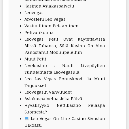
Kasinon Asiakaspalvelu
Leovegas
Arvostelu Leo Vegas
Vastuullinen Pelaaminen
Pelivalikoima
Leovegas Pelit Ovat Käytettävissä
Missä Tahansa, Sillä Kasino On Aina
Panostanut Mobiilipeleihin
Muut Pelit
Livekasino : Nauti Livepöytien
Tunnelmasta Leovegasilla
Leo Las Vegas Bonuskoodi Ja Muut
Tarjoukset
Leovegasin Vahvuudet
Asiakaspalvelua Joka Päivä
Hyväksyykö Nettikasino Pelaajia
Suomesta?
Leo Vegas On Line Casino Sivuston
Ulkoasu