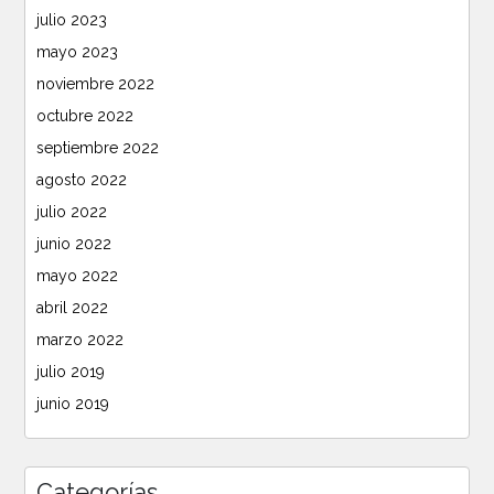
julio 2023
mayo 2023
noviembre 2022
octubre 2022
septiembre 2022
agosto 2022
julio 2022
junio 2022
mayo 2022
abril 2022
marzo 2022
julio 2019
junio 2019
Categorías