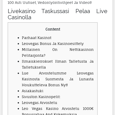
100 Asti Uutiset, Vedonlyöntivihjeet Ja Videot!
Livekasino Taskussasi Pelaa Live
Casinolla
Content
Parhaat Kasinot
Leovegas Bonus Ja Kasinoesittely
Millainen On Nettikasinon
Pelitarjonta?
Ilmaiskierrokset Ilman Talletusta Ja
Talletuksella
Lue Arvostelumme Leovegas
Kasinosta Suomesta Ja Lunasta
Houkutteleva Bonus Nyt!
Asiakastuki
Sivuston Kasinopelit:
Leovegas Arvostelu
Leo Vegas Kasino Arvostelu 1000€
Bonusrahaa And Kokemuksia