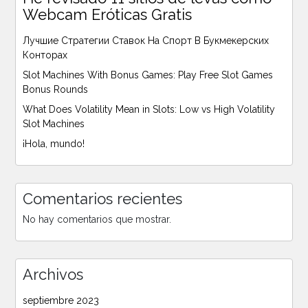
Webcam Eróticas Gratis
Лучшие Стратегии Ставок На Спорт В Букмекерских
Конторах
Slot Machines With Bonus Games: Play Free Slot Games
Bonus Rounds
What Does Volatility Mean in Slots: Low vs High Volatility
Slot Machines
¡Hola, mundo!
Comentarios recientes
No hay comentarios que mostrar.
Archivos
septiembre 2023