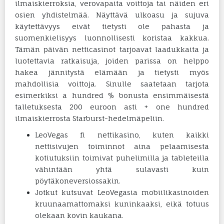
ilmaiskierroksia, verovapaita voittoja tai näiden eri
osien yhdistelmää. Näyttävä ulkoasu ja sujuva
käytettävyys eivät tietysti ole pahasta ja
suomenkielisyys luonnollisesti koristaa kakkua.
Tämän päivän netticasinot tarjoavat laadukkaita ja
luotettavia ratkaisuja, joiden parissa on helppo
hakea jännitystä elämään ja tietysti myös
mahdollisia voittoja. Sinulle saatetaan tarjota
esimerkiksi a hundred % bonusta ensimmäisestä
talletuksesta 200 euroon asti + one hundred
ilmaiskierrosta Starburst-hedelmäpeliin.
LeoVegas fi nettikasino, kuten kaikki
nettisivujen toiminnot aina pelaamisesta
kotiutuksiin toimivat puhelimilla ja tableteilla
vähintään yhtä sulavasti kuin
pöytäkoneversiossakin.
Jotkut kutsuvat LeoVegasia mobiilikasinoiden
kruunaamattomaksi kuninkaaksi, eikä totuus
olekaan kovin kaukana.