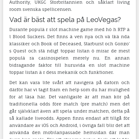
Authority, UKGC Storbritannien och såklart living
room svenska spellicensen.
Vad är bäst att spela på LeoVegas?
Durante populä r slot machine game med hö h RTP ä
l Blood Suckers. Det finns ä ven nya och vä lkä nda
klassiker och Book of Deceased, Starburst och Gonzo'
s Quest och stä ndigt toppar listan ö mirar de mest
populä ra casinospelen merely nu. En annan
bidragande faktor till huruvida en slot machine
toppar listan ä r dess mekanik och funktioner.
Det kan vara lite svårt att navigera på datorn och
därför har vi tagit fram en help som du har mulighed
for at läsa här. Det vanligaste är att man kör på
traditionella odds före match (pre match) men det
går självklart även att spela under matchen, detta på
så kallade liveodds. Appen finns endast att tillgå för
användare av iOS och Android, i övriga fall blir det att
använda den mobilanpassade hemsidan där man