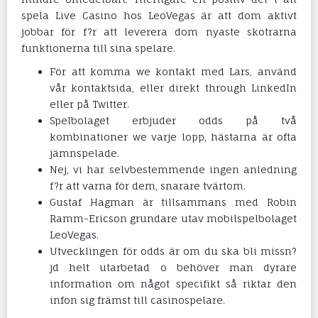
spela Live Casino hos LeoVegas är att dom aktivt
jobbar för f?r att leverera dom nyaste skotrarna
funktionerna till sina spelare.
För att komma we kontakt med Lars, använd
vår kontaktsida, eller direkt through LinkedIn
eller på Twitter.
Spelbolaget erbjuder odds på två
kombinationer we varje lopp, hästarna är ofta
jämnspelade.
Nej, vi har selvbestemmende ingen anledning
f?r att varna för dem, snarare tvärtom.
Gustaf Hagman är tillsammans med Robin
Ramm-Ericson grundare utav mobilspelbolaget
LeoVegas.
Utvecklingen för odds är om du ska bli missn?
jd helt utarbetad o behöver man dyrare
information om något specifikt så riktar den
infon sig främst till casinospelare.