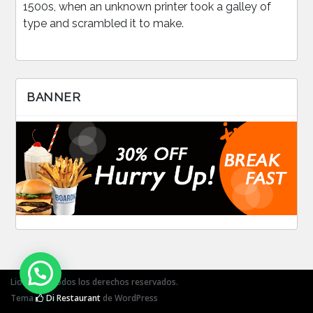
1500s, when an unknown printer took a galley of
type and scrambled it to make.
BANNER
Lions F-1, Todos los derechos reservados.
Tema
Di Restaurant
de WordPress