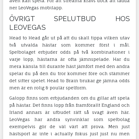
även kan spela. För att streama krävs dock att ladda
ner LeoVegas mobilapp.
ÖVRIGT SPELUTBUD HOS
LEOVEGAS
Head to Head går ut på att du skall tippa vilken utav
två utvalda hästar som kommer först i mål.
Spelbolaget erbjuder odds på två kombinationer i
varje lopp, hästarna är ofta jämnspelade. Har du
mera känsla till durante häst jämfört med den andra
spelar du på den du tror kommer före och stämmer
det sitter spelet. Head to Brain brukar ge jämna odds
men är en rolig & poulär spelform.
Galopp finns som erbjudanden om du gillar att spela
på hästar. Det finns lopp från framförallt England och
Irland annars är utbudet rätt så svagt även här.
LeoVegas har andra synvinklar som spelbolag
exempelvis gör de väl värt att prova. Men just
hästsport är inte i actually fokus just just nu men