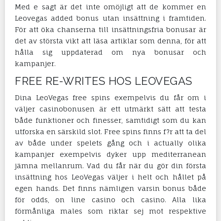
Med e sagt är det inte omöjligt att de kommer en
Leovegas added bonus utan insättning i framtiden.
För att öka chanserna till insättningsfria bonusar är
det av största vikt att läsa artiklar som denna, för att
hålla sig uppdaterad om nya bonusar och
kampanjer.
FREE RE-WRITES HOS LEOVEGAS
Dina LeoVegas free spins exempelvis du får om i
väljer casinobonusen är ett utmärkt sätt att testa
både funktioner och finesser, samtidigt som du kan
utforska en särskild slot. Free spins finns f?r att ta del
av både under spelets gång och i actually olika
kampanjer exempelvis dyker upp mediterranean
jämna mellanrum. Vad du får när du gör din första
insättning hos LeoVegas väljer i helt och hållet på
egen hands. Det finns nämligen varsin bonus både
för odds, on line casino och casino. Alla lika
förmånliga males som riktar sej mot respektive