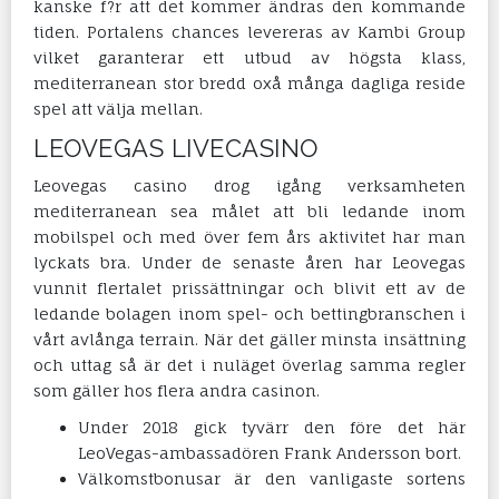
kanske f?r att det kommer ändras den kommande
tiden. Portalens chances levereras av Kambi Group
vilket garanterar ett utbud av högsta klass,
mediterranean stor bredd oxå många dagliga reside
spel att välja mellan.
LEOVEGAS LIVECASINO
Leovegas casino drog igång verksamheten
mediterranean sea målet att bli ledande inom
mobilspel och med över fem års aktivitet har man
lyckats bra. Under de senaste åren har Leovegas
vunnit flertalet prissättningar och blivit ett av de
ledande bolagen inom spel- och bettingbranschen i
vårt avlånga terrain. När det gäller minsta insättning
och uttag så är det i nuläget överlag samma regler
som gäller hos flera andra casinon.
Under 2018 gick tyvärr den före det här
LeoVegas-ambassadören Frank Andersson bort.
Välkomstbonusar är den vanligaste sortens