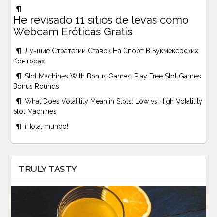
He revisado 11 sitios de levas como
Webcam Eróticas Gratis
Лучшие Стратегии Ставок На Спорт В Букмекерских
Конторах
Slot Machines With Bonus Games: Play Free Slot Games
Bonus Rounds
What Does Volatility Mean in Slots: Low vs High Volatility
Slot Machines
¡Hola, mundo!
TRULY TASTY