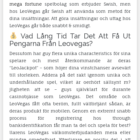
mega fortune
spelbolag som erbjuder Swish, men
hos LeoVegas går Swish att använda som metod för
dina insättningar. Att göra insättningar och uttag hos
LeoVegas går både snabbt & smidigt.
Vad Lång Tid Tar Det Att Få Ut
Pengarna Från Leovegas?
Dessutom har guy flera unika characteristics för sina
spelare och mest återkommande är deras
“LeoJackpot” – som höjer dina vinstchanser avsevärt
till storleken. Addera på det rakt igenom unika och
underhållande spel, vilket är oerhört sällsynt m?
jligheten att se – guys självklart för durante
casinobjässe som LeoVegas. Det område och
LeoVegas fått ofta beröm, fullt välförtjänt sådan, är
deras produkt för mobilen. Genom en extremt snabb
process för registrering hos through
bankidentifikation får man ta del och spela för best?
llarens LeoVegas välkomsterbjudanden mera eller
mindre omedelbart. Ytterligare en positiv del i att