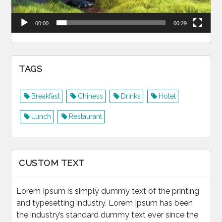
00:00
00:29
TAGS
Breakfast
Chiness
Drinks
Hotel
Lunch
Restaurant
CUSTOM TEXT
Lorem Ipsum is simply dummy text of the printing
and typesetting industry. Lorem Ipsum has been
the industry’s standard dummy text ever since the