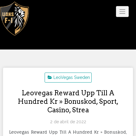
Saltar
al
contenido
LeoVegas Sweden
Leovegas Reward Upp Till A
Hundred Kr » Bonuskod, Sport,
Casino, Strea
2 de abril de 2022
Leovegas Reward Upp Till A Hundred Kr » Bonuskod,