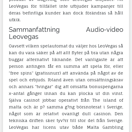
LeoVegas för tillfället inte utbjuder kampanjer till
deras befintliga kunder kan dock förändras så håll
utkik.
Sammanfattning Audio-video
Leovegas
Oavsett vilken spelautomat du väljer hos LeoVegas så
kan du vara säker på att allt flyter på bra utan några
buggar alternativt liknande. Det vanligaste är att
person antingen får en summa att spela för, eller
”free spins” (gratissnurr) att använda på något av de
spel och erbjuds. Ibland även utan omsättningskrav
och annars ”tvingar” dig att omsätta bonuspengarna
x-antal gånger innan du kan plocka ut din vinst.
Själva casinot jobbar operativt från The island of
malta och är p? samma g?ng börsnoterat i Sverige,
något som är relativt ovanligt dull casinon. Den
tekniska driften sker tyv?rr till stor del från Sverige.
LeoVegas har licens utav både Malta Gambling