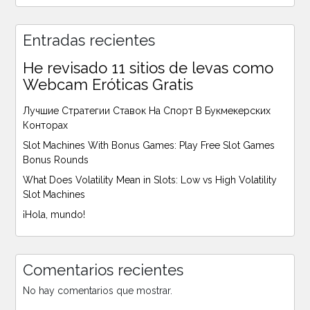
Entradas recientes
He revisado 11 sitios de levas como
Webcam Eróticas Gratis
Лучшие Стратегии Ставок На Спорт В Букмекерских
Конторах
Slot Machines With Bonus Games: Play Free Slot Games
Bonus Rounds
What Does Volatility Mean in Slots: Low vs High Volatility
Slot Machines
¡Hola, mundo!
Comentarios recientes
No hay comentarios que mostrar.