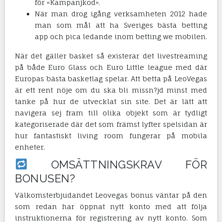
för «Kampanjkod».
När man drog igång verksamheten 2012 hade
man som mål att ha Sveriges bästa betting
app och pica ledande inom betting we mobilen.
När det gäller basket så existerar det livestreaming
på både Euro Glass och Euro Little league med där
Europas bästa basketlag spelar. Att betta på LeoVegas
är ett rent nöje om du ska bli missn?jd minst med
tanke på hur de utvecklat sin site. Det är lätt att
navigera sej fram till olika objekt som är tydligt
kategoriserade där det som främst lyfter spelsidan är
hur fantastiskt living room fungerar på mobila
enheter.
OMSÄTTNINGSKRAV FÖR
BONUSEN?
Välkomsterbjudandet Leovegas bonus väntar på den
som redan har öppnat nytt konto med att följa
instruktionerna för registrering av nytt konto. Som