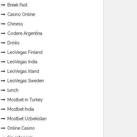
Break Fast
Casino Online
Chiness
Codere Argentina
Drinks
LeoVegas Finland
LeoVegas India
LeoVegas Irland
LeoVegas Sweden
lunch
Mostbet in Turkey
Mostbet India
Mostbet Uzbekistan
Online Casino