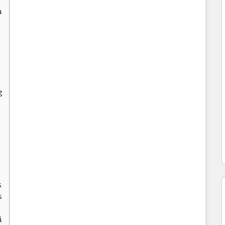
a
g
s
s
å