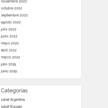
noviembre 2022
octubre 2022
septiembre 2022
agosto 2022
julio 2022
junio 2022
mayo 2022
abril 2022
marzo 2022
julio 2019
junio 2019
Categorías
1xbet Argentina
1xbet Russian