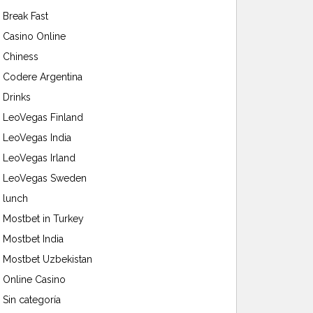
Break Fast
Casino Online
Chiness
Codere Argentina
Drinks
LeoVegas Finland
LeoVegas India
LeoVegas Irland
LeoVegas Sweden
lunch
Mostbet in Turkey
Mostbet India
Mostbet Uzbekistan
Online Casino
Sin categoría