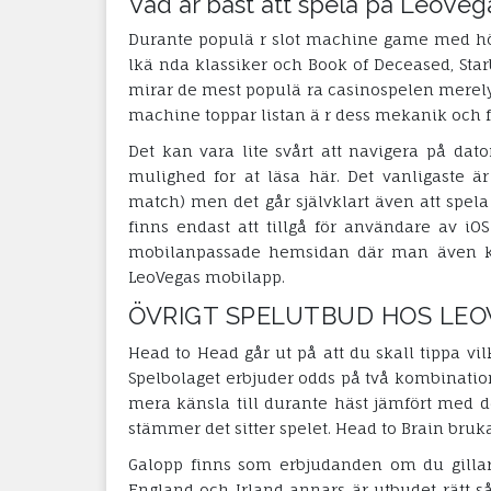
Vad är bäst att spela på LeoVeg
Durante populä r slot machine game med hö 
lkä nda klassiker och Book of Deceased, Starb
mirar de mest populä ra casinospelen merely 
machine toppar listan ä r dess mekanik och 
Det kan vara lite svårt att navigera på dat
mulighed for at läsa här. Det vanligaste ä
match) men det går självklart även att spel
finns endast att tillgå för användare av iOS
mobilanpassade hemsidan där man även kan
LeoVegas mobilapp.
ÖVRIGT SPELUTBUD HOS LE
Head to Head går ut på att du skall tippa vi
Spelbolaget erbjuder odds på två kombination
mera känsla till durante häst jämfört med 
stämmer det sitter spelet. Head to Brain bruk
Galopp finns som erbjudanden om du gillar a
England och Irland annars är utbudet rätt s