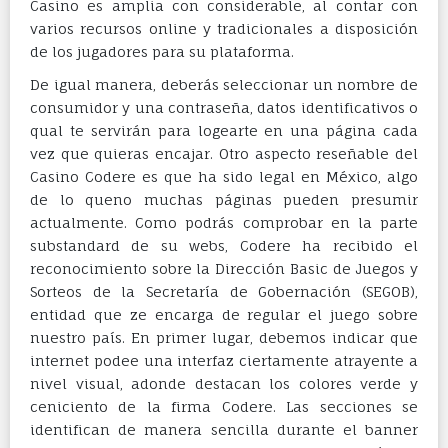
Casino es amplia con considerable, al contar con
varios recursos online y tradicionales a disposición
de los jugadores para su plataforma.
De igual manera, deberás seleccionar un nombre de
consumidor y una contraseña, datos identificativos o
qual te servirán para logearte en una página cada
vez que quieras encajar. Otro aspecto reseñable del
Casino Codere es que ha sido legal en México, algo
de lo queno muchas páginas pueden presumir
actualmente. Como podrás comprobar en la parte
substandard de su webs, Codere ha recibido el
reconocimiento sobre la Dirección Basic de Juegos y
Sorteos de la Secretaría de Gobernación (SEGOB),
entidad que ze encarga de regular el juego sobre
nuestro país. En primer lugar, debemos indicar que
internet podee una interfaz ciertamente atrayente a
nivel visual, adonde destacan los colores verde y
ceniciento de la firma Codere. Las secciones se
identifican de manera sencilla durante el banner