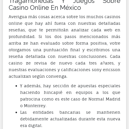
Tragamonedas Y Juegos Sobre
Casino Online En México
Averigua más cosas acerca sobre los muchos casinos
online que hay ahí fuera con nuestras detalladas
reseñas, que te permitirán analizar cada web en
profundidad. Si los dos pasos mencionados más
arriba ze han evaluado sobre forma positiva, votre
otorgamos una puntuación final y escribimos una
reseña detallada con nuestras conclusiones. Cada
casino ze revisa de nuevo cada tres a?ares, y
nuestras evaluaciones y calificaciones sony ericsson
actualizan según convenga.
Y además, hay sección de apuestas especiales
haciendo hincapié en equipos a los que
patrocina como es este caso de Normal Madrid
o Monterrey.
Las entidades bancarias se mantienen
debidamente actualizadas durante esta nueva
era digital.