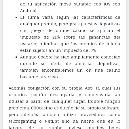
de tu aplicación móvil suitable con iOS con
Android.
El suma varía según las características de
qualquer premio, pero pra apuestas deportivas
con juegos de online casino se aplican el
impuesto de 21% sobre las ganancias del
usuario; mientras que los premios de lotería
están sujetos an un impuesto del 7%.
Aunque Codere ha sido ampliamente conocido
durante su oferta de apuestas deportivas,
también encontraremos un on line casino
bastante atractivo.
Además obligación con su propia App, la cual sus
usuarios podrán descargarla y comenzarla an
utilizar a partir de cualquier lugar, trouble ningún
problema. 888casino es dueño de su propio software,
pero además también utiliza proveedores como
Microgaming o NetEnt ello ha hecho que en lo
largura de su rumbo tuviese muchos botes