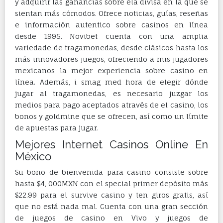
y adquirir las ganancias sobre ela divisa en la que se
sientan más cómodos. Ofrece noticias, guías, reseñas
e información autentico sobre casinos en línea
desde 1995. Novibet cuenta con una amplia
variedade de tragamonedas, desde clásicos hasta los
más innovadores juegos, ofreciendo a mis jugadores
mexicanos la mejor experiencia sobre casino en
línea. Además, i smag med hora de elegir dónde
jugar al tragamonedas, es necesario juzgar los
medios para pago aceptados através de el casino, los
bonos y goldmine que se ofrecen, así como un límite
de apuestas para jugar.
Mejores Internet Casinos Online En
México
Su bono de bienvenida para casino consiste sobre
hasta $4, 000MXN con el special primer depósito más
$22.99 para el survive casino y ten giros gratis, así
que no está nada mal. Cuenta con una gran sección
de juegos de casino en Vivo y juegos de