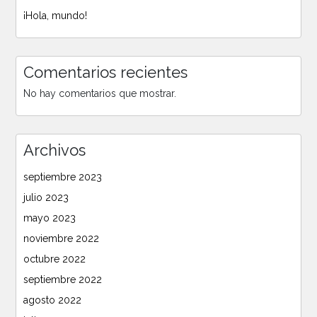
¡Hola, mundo!
Comentarios recientes
No hay comentarios que mostrar.
Archivos
septiembre 2023
julio 2023
mayo 2023
noviembre 2022
octubre 2022
septiembre 2022
agosto 2022