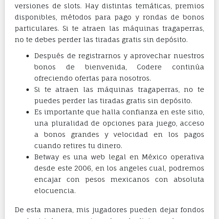
versiones de slots. Hay distintas temáticas, premios
disponibles, métodos para pago y rondas de bonos
particulares. Si te atraen las máquinas tragaperras,
no te debes perder las tiradas gratis sin depósito.
Después de registrarnos y aprovechar nuestros
bonos de bienvenida, Codere continúa
ofreciendo ofertas para nosotros.
Si te atraen las máquinas tragaperras, no te
puedes perder las tiradas gratis sin depósito.
Es importante que halla confianza en este sitio,
una pluralidad de opciones para juego, acceso
a bonos grandes y velocidad en los pagos
cuando retires tu dinero.
Betway es una web legal en México operativa
desde este 2006, en los angeles cual, podremos
encajar con pesos mexicanos con absoluta
elocuencia.
De esta manera, mis jugadores pueden dejar fondos