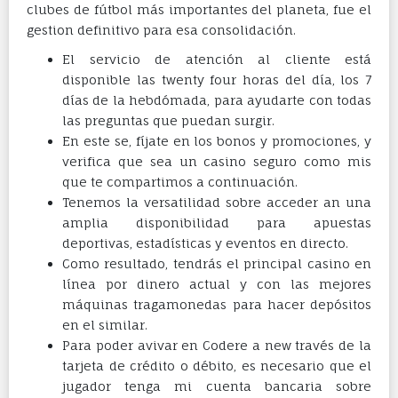
clubes de fútbol más importantes del planeta, fue el
gestion definitivo para esa consolidación.
El servicio de atención al cliente está
disponible las twenty four horas del día, los 7
días de la hebdómada, para ayudarte con todas
las preguntas que puedan surgir.
En este se, fíjate en los bonos y promociones, y
verifica que sea un casino seguro como mis
que te compartimos a continuación.
Tenemos la versatilidad sobre acceder an una
amplia disponibilidad para apuestas
deportivas, estadísticas y eventos en directo.
Como resultado, tendrás el principal casino en
línea por dinero actual y con las mejores
máquinas tragamonedas para hacer depósitos
en el similar.
Para poder avivar en Codere a new través de la
tarjeta de crédito o débito, es necesario que el
jugador tenga mi cuenta bancaria sobre