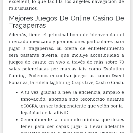
excellent, lo que facilita los angeles navegación de
mis usuarios.
Mejores Juegos De Online Casino De
Tragaperras
Además, tiene el principal bono de bienvenida del
mercado mexicano y promociones particulares para
jugar ‘s tragaperras. Su oferta de entretenimiento
sera bastante diversa, que incluye accesibilidad a
juegos de casino en vivo a través de más sobre 70
salas potenciadas por marcas tais como Evolution
Gaming. Podemos encontrar juegos asi como Sweet
Bonanza, la ruleta Lightning, Craps Live, Cash o Crash.
A tu vez, gracias a new la eficiencia, amparo e
innovación, anordna sido reconocido durante
eCOGRA, un ser independiente que velón por la
legalidad de la attivit?.
Generalmente la momento mínima que debes
tener para ser capaz jugar o llevar adelante