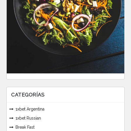
CATEGORÍAS
1xbet Argentina
1xbet Russian
Break Fast