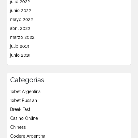
julio 2022
junio 2022
mayo 2022
abril 2022
marzo 2022
julio 2019
junio 2019
Categorías
1xbet Argentina
1xbet Russian
Break Fast
Casino Online
Chiness
Codere Argentina