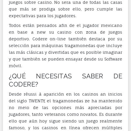
juegos sobre casino. No sera una de todas las casas
que más se prodiga sobre ello, pero cumple las
expectativas para los jugadores.
Todos están pensados afin de el jugador mexicano
en base a new su casino con zona de juegos
deportivo. Codere on-line también destaca por su
selección para máquinas tragamonedas que incluye
las más clásicas y divertidas que es posible imaginar
y que también se pueden ensayar desde su Software
móvil.
¿QUÉ NECESITAS SABER DE
CODERE?
Desde réussi à aparición en los casinos an inicios
del siglo TWENTY, el tragamonedas ze ha mantenido
no meio de las opciones más apreciadas por
jugadores, tanto veteranos como novatos. Es durante
ello que aún hoy sigue siendo un juego realmente
famoso, y los casinos en línea ofrecen múltiples