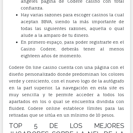
angeles página de Codere casino con total
confianza.
Hay varias razones para escoger casinos la cual
aceptan BBVA, siendo la más importante de
todas las siguientes razones, aquella o qual
alude a la amparo de tu dinero.
En primero espaço, para poder registrarte en el
Casino Codere, deberás tener al menos
eighteen años de momento.
Codere On line casino cuenta con una página con el
diseño personalizado donde predominan los colores
verde y ceniciento, con el nuevo logo de la autógrafo
en la part superior. La navegación en esta site es
muy sencilla y te permite acceder a todos los
apartados en los o qual se encuentra dividida con
fluidez. Codere online establece límites para las
retiradas que se sitúa en un mínimo de 10 pesos.
TOP 5 DE LOS MEJORES