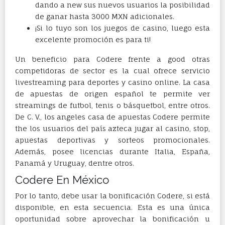
dando a new sus nuevos usuarios la posibilidad
de ganar hasta 3000 MXN adicionales.
¡Si lo tuyo son los juegos de casino, luego esta
excelente promoción es para ti!
Un beneficio para Codere frente a good otras
competidoras de sector es la cual ofrece servicio
livestreaming para deportes y casino online. La casa
de apuestas de origen español te permite ver
streamings de futbol, tenis o básquetbol, entre otros.
De C. V., los angeles casa de apuestas Codere permite
the los usuarios del país azteca jugar al casino, stop,
apuestas deportivas y sorteos promocionales.
Además, posee licencias durante Italia, España,
Panamá y Uruguay, dentre otros.
Codere En México
Por lo tanto, debe usar la bonificación Codere, si está
disponible, en esta secuencia. Esta es una única
oportunidad sobre aprovechar la bonificación u