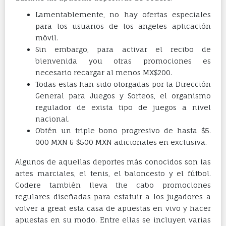
Lamentablemente, no hay ofertas especiales
para los usuarios de los angeles aplicación
móvil.
Sin embargo, para activar el recibo de
bienvenida you otras promociones es
necesario recargar al menos MX$200.
Todas estas han sido otorgadas por la Dirección
General para Juegos y Sorteos, el organismo
regulador de exista tipo de juegos a nivel
nacional.
Obtén un triple bono progresivo de hasta $5.
000 MXN & $500 MXN adicionales en exclusiva.
Algunos de aquellas deportes más conocidos son las
artes marciales, el tenis, el baloncesto y el fútbol.
Codere también lleva the cabo promociones
regulares diseñadas para estatuir a los jugadores a
volver a great esta casa de apuestas en vivo y hacer
apuestas en su modo. Entre ellas se incluyen varias