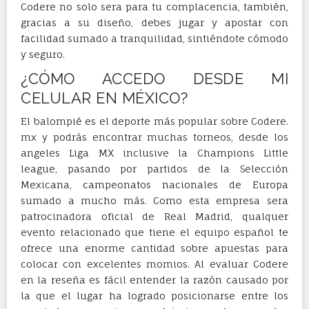
Codere no solo sera para tu complacencia, también,
gracias a su diseño, debes jugar y apostar con
facilidad sumado a tranquilidad, sintiéndote cómodo
y seguro.
¿CÓMO ACCEDO DESDE MI
CELULAR EN MÉXICO?
El balompié es el deporte más popular sobre Codere.
mx y podrás encontrar muchas torneos, desde los
angeles Liga MX inclusive la Champions Little
league, pasando por partidos de la Selección
Mexicana, campeonatos nacionales de Europa
sumado a mucho más. Como esta empresa sera
patrocinadora oficial de Real Madrid, qualquer
evento relacionado que tiene el equipo español te
ofrece una enorme cantidad sobre apuestas para
colocar con excelentes momios. Al evaluar Codere
en la reseña es fácil entender la razón causado por
la que el lugar ha logrado posicionarse entre los