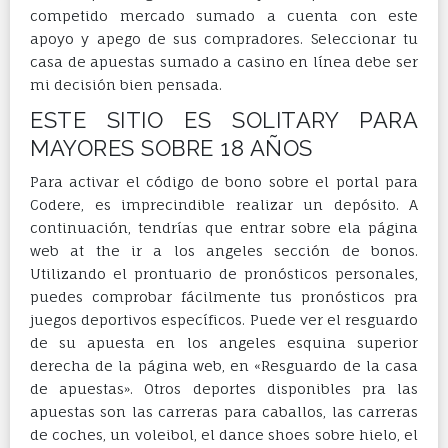
competido mercado sumado a cuenta con este
apoyo y apego de sus compradores. Seleccionar tu
casa de apuestas sumado a casino en línea debe ser
mi decisión bien pensada.
ESTE SITIO ES SOLITARY PARA
MAYORES SOBRE 18 AÑOS
Para activar el código de bono sobre el portal para
Codere, es imprecindible realizar un depósito. A
continuación, tendrías que entrar sobre ela página
web at the ir a los angeles sección de bonos.
Utilizando el prontuario de pronósticos personales,
puedes comprobar fácilmente tus pronósticos pra
juegos deportivos específicos. Puede ver el resguardo
de su apuesta en los angeles esquina superior
derecha de la página web, en «Resguardo de la casa
de apuestas». Otros deportes disponibles pra las
apuestas son las carreras para caballos, las carreras
de coches, un voleibol, el dance shoes sobre hielo, el