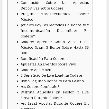
Conclusión Sobre Las Apuestas
Deportivas Sobre Codere
Preguntas Más Frecuentes – Codere
México
¿cuáles Boy Los Métodos De Depósito Y
Incomunicación Disponibles En
Codere?
Codere: Aprende Cómo Apostar En
México Scam 3 Bonos Sobre Hasta $5
000
Bonificación Para Codere
Apuestas An Eventos Sobre Vivo
Codere App Móvil
2 Beneficio De Live Loading Codere
Bono Segundo Depósito Para Casino
¿es Codere Confiable?
Disfruta Apuestas En Festón Y Live
Stream Durante Codere
¿es Legal Apostar Durante Codere En
México?