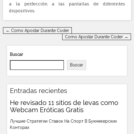
a la perfección a las pantallas de diferentes
dispositivos.
Navegación
← Como Apostar Durante Coder
de
Como Apostar Durante Coder →
entradas
Buscar
Buscar
Entradas recientes
He revisado 11 sitios de levas como
Webcam Eróticas Gratis
Лучшие Стратегии Ставок На Спорт В Букмекерских
Конторах