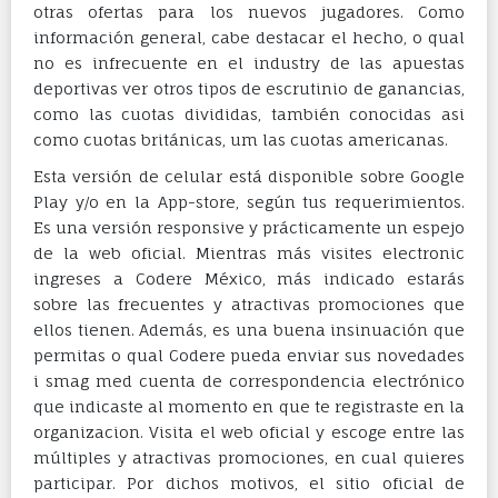
otras ofertas para los nuevos jugadores. Como
información general, cabe destacar el hecho, o qual
no es infrecuente en el industry de las apuestas
deportivas ver otros tipos de escrutinio de ganancias,
como las cuotas divididas, también conocidas asi
como cuotas británicas, um las cuotas americanas.
Esta versión de celular está disponible sobre Google
Play y/o en la App-store, según tus requerimientos.
Es una versión responsive y prácticamente un espejo
de la web oficial. Mientras más visites electronic
ingreses a Codere México, más indicado estarás
sobre las frecuentes y atractivas promociones que
ellos tienen. Además, es una buena insinuación que
permitas o qual Codere pueda enviar sus novedades
i smag med cuenta de correspondencia electrónico
que indicaste al momento en que te registraste en la
organizacion. Visita el web oficial y escoge entre las
múltiples y atractivas promociones, en cual quieres
participar. Por dichos motivos, el sitio oficial de