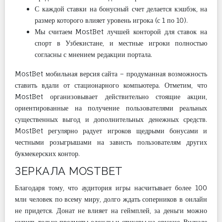
С каждой ставки на бонусный счет делается кэшбэк, на
размер которого влияет уровень игрока (с 1 по 10).
Мы считаем MostBet лучшей конторой для ставок на
спорт в Узбекистане, и местные игроки полностью
согласны с мнением редакции портала.
MostBet мобильная версия сайта – продуманная возможность
ставить вдали от стационарного компьютера. Отметим, что
MostBet организовывает действительно стоящие акции,
ориентированные на получение пользователями реальных
существенных выгод и дополнительных денежных средств.
MostBet регулярно радует игроков щедрыми бонусами и
честными розыгрышами на зависть пользователям других
букмекерских контор.
ЗЕРКАЛА MOSTBET
Благодаря тому, что аудитория игры насчитывает более 100
млн человек по всему миру, долго ждать соперников в онлайн
не придется. Донат не влияет на геймплей, за деньги можно
купить только предметы одежды и стикеры на оружие. Вначале