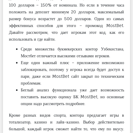
100 долларов – 150% от номинала. Но если в течение часа
положить на депозит минимум 20 долларов, максимальный
размер бонуса возрастет до 500 долларов. Один из самых
эффективных способов для этого – промокод MostBet.
Давайте рассмотрим, что дает игрокам этот код, как его
использовать и где найти.
Среди множества букмекерских контор Узбекистана,
Мостбет отличается высокими отзывами игроков.
Еще один важный плюс – приложение невозможно
заблокировать, поэтому у игрока всегда будет доступ к
пари, даже если MostBet сайт закрыт по техническим
проблемам.
Беглый анализ функционала уже дает возможность
поставить высокую оценку БК MostBet, но основные
опции надо рассмотреть подробнее.
Кроме разных видов спорта, контора предлагает игры в
тотализатор, казино и лайв-казино. Выбор действительно
большой, каждый игрок сможет найти то, что ему по вкусу.