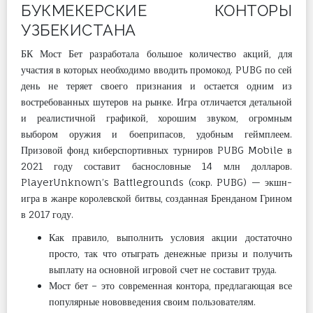
БУКМЕКЕРСКИЕ КОНТОРЫ
УЗБЕКИСТАНА
БК Мост Бет разработала большое количество акций, для
участия в которых необходимо вводить промокод. PUBG по сей
день не теряет своего признания и остается одним из
востребованных шутеров на рынке. Игра отличается детальной
и реалистичной графикой, хорошим звуком, огромным
выбором оружия и боеприпасов, удобным геймплеем.
Призовой фонд киберспортивных турниров PUBG Mobile в
2021 году составит баснословные 14 млн долларов.
PlayerUnknown’s Battlegrounds (сокр. PUBG) — экшн-
игра в жанре королевской битвы, созданная Бренданом Грином
в 2017 году.
Как правило, выполнить условия акции достаточно
просто, так что отыграть денежные призы и получить
выплату на основной игровой счет не составит труда.
Мост бет – это современная контора, предлагающая все
популярные нововведения своим пользователям.