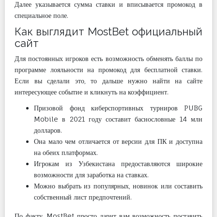
Далее указывается сумма ставки и вписывается промокод в
специальное поле.
Как выглядит MostBet официальный
сайт
Для постоянных игроков есть возможность обменять баллы по
программе лояльности на промокод для бесплатной ставки.
Если вы сделали это, то дальше нужно найти на сайте
интересующее событие и кликнуть на коэффициент.
Призовой фонд киберспортивных турниров PUBG
Mobile в 2021 году составит баснословные 14 млн
долларов.
Она мало чем отличается от версии для ПК и доступна
на обеих платформах.
Игрокам из Узбекистана предоставляются широкие
возможности для заработка на ставках.
Можно выбрать из популярных, новинок или составить
собственный лист предпочтений.
По факту, MostBet просто дарит вам возможность поставить