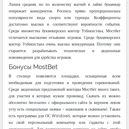
Линия средняя, но по количеству матчей в лайве букмекер
опережает конкурентов. Роспись прямо пропорциональна
популярности вида спорта или турнира. Коэффициенты
достаточно высоки и соответствуют вероятности события.
Среди множества букмекерских контор Узбекистана, Мостбет
отличается высокими отзывами игроков. Среди букмекерских
контор Узбекистана очень высока конкуренция. Поэтому они
стараются разрабатывать технические и акционные
нововведения для удобства игроков.
Бонусы MostBet
В столице появляются площадки, оснащенные всем
необходимым для подготовки и проведения соревнований.
Среди акционных предложений конторы Мостбет много таких,
для участия в которых нужен промокод. Скачать их можно
абсолютно бесплатно с официального сайта (в верхнем левом
углу есть специальные значки – нажимаем и скачиваем). Также
есть программы для ОС Windows, которые можно установить
на свой персональный компьютер или гаджеты с этой
операционкой. Для распределения нагрузки на сайте, чтобы