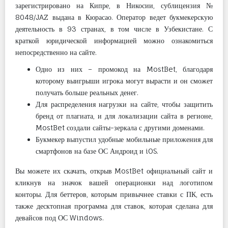
зарегистрировано на Кипре, в Никосии, сублицензия №
8048/JAZ выдана в Кюрасао. Оператор ведет букмекерскую
деятельность в 93 странах, в том числе в Узбекистане. С
краткой юридической информацией можно ознакомиться
непосредственно на сайте.
Одно из них – промокод на MostBet, благодаря
которому выигрыши игрока могут вырасти и он сможет
получать больше реальных денег.
Для распределения нагрузки на сайте, чтобы защитить
бренд от плагиата, и для локализации сайта в регионе,
MostBet создали сайты-зеркала с другими доменами.
Букмекер выпустил удобные мобильные приложения для
смартфонов на базе ОС Андроид и iOS.
Вы можете их скачать, открыв MostBet официальный сайт и
кликнув на значок вашей операционки над логотипом
конторы. Для беттеров, которым привычнее ставки с ПК, есть
также десктопная программа для ставок, которая сделана для
девайсов под ОС Windows.