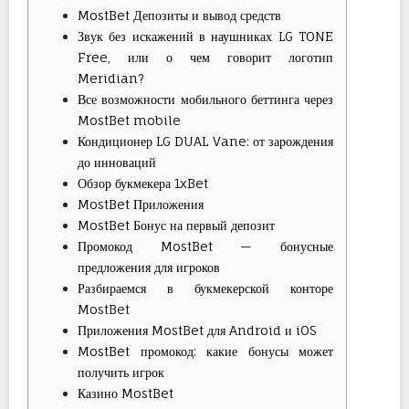
MostBet Депозиты и вывод средств
Звук без искажений в наушниках LG TONE
Free, или о чем говорит логотип
Meridian?
Все возможности мобильного беттинга через
MostBet mobile
Кондиционер LG DUAL Vane: от зарождения
до инноваций
Обзор букмекера 1xBet
MostBet Приложения
MostBet Бонус на первый депозит
Промокод MostBet — бонусные
предложения для игроков
Разбираемся в букмекерской конторе
MostBet
Приложения MostBet для Android и iOS
MostBet промокод: какие бонусы может
получить игрок
Казино MostBet