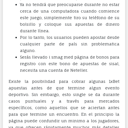
Ya no tendrá que preocuparse durante no estar
cerca de una computadora cuando comience
este juego, simplemente tiro su teléfono de su
bolsillo y coloque sus apuestas de dinero
durante línea.
Por lo tanto, los usuarios pueden apostar desde
cualquier parte de país sin problematica
alguno.
Serás llevado i smag med página de bonos para
registro con este bono de apuestas de sisal,
necesita una cuenta de Neteller.
Existe la posibilidad para cobrar algunas 1xBet
apuestas antes de que termine algun evento
deportivo. Sin embargo, esto single se da durante
casos puntuales y a través para mercados
específicos, como aquellos que se aciertan antes
para que termine un encuentro. En el principio la
página puede confundir un minimo a los jugadores,
ya que ofrecen rápidamente muchos más detalles