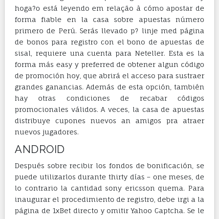
hoga?o está leyendo em relação à cómo apostar de
forma fiable en la casa sobre apuestas número
primero de Perú. Serás llevado p? linje med página
de bonos para registro con el bono de apuestas de
sisal, requiere una cuenta para Neteller. Esta es la
forma más easy y preferred de obtener algun código
de promoción hoy, que abrirá el acceso para sustraer
grandes ganancias. Además de esta opción, también
hay otras condiciones de recabar códigos
promocionales válidos. A veces, la casa de apuestas
distribuye cupones nuevos an amigos pra atraer
nuevos jugadores.
ANDROID
Después sobre recibir los fondos de bonificación, se
puede utilizarlos durante thirty días – one meses, de
lo contrario la cantidad sony ericsson quema. Para
inaugurar el procedimiento de registro, debe irgi a la
página de 1xBet directo y omitir Yahoo Captcha. Se le