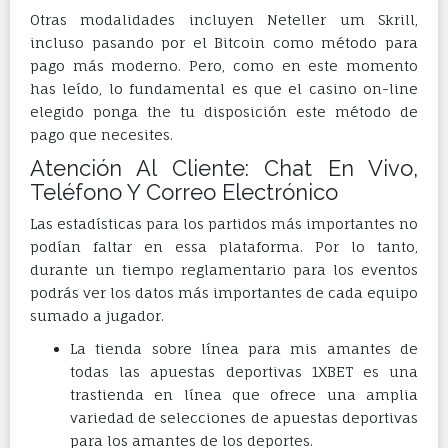
Otras modalidades incluyen Neteller um Skrill,
incluso pasando por el Bitcoin como método para
pago más moderno. Pero, como en este momento
has leído, lo fundamental es que el casino on-line
elegido ponga the tu disposición este método de
pago que necesites.
Atención Al Cliente: Chat En Vivo,
Teléfono Y Correo Electrónico
Las estadísticas para los partidos más importantes no
podían faltar en essa plataforma. Por lo tanto,
durante un tiempo reglamentario para los eventos
podrás ver los datos más importantes de cada equipo
sumado a jugador.
La tienda sobre línea para mis amantes de
todas las apuestas deportivas 1XBET es una
trastienda en línea que ofrece una amplia
variedad de selecciones de apuestas deportivas
para los amantes de los deportes.