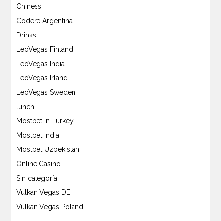
Chiness
Codere Argentina
Drinks
LeoVegas Finland
LeoVegas India
LeoVegas Irland
LeoVegas Sweden
lunch
Mostbet in Turkey
Mostbet India
Mostbet Uzbekistan
Online Casino
Sin categoría
Vulkan Vegas DE
Vulkan Vegas Poland