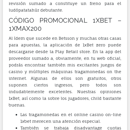
revisión sumado a constituye un freno para el
ludópatatahúr debutante.
CÓDIGO PROMOCIONAL 1XBET –
1XMAX200
Al ídem que sucede en Betsson y muchas otras casas
para apuestas, la aplicación de 1xBet zero puede
descargarse desde la Play Retail store. En la app del
proveedor sumado a, obviamente, en tu web oficial,
podrás encontrar también mis excitantes juegos de
casino y múltiples máquinas tragamonedas on the
internet. Algunas de ellos son gratuitos, otros
suponen ciertos ingresos, pero todos son
indudablemente excelentes. Nuestras opiniones
1xBet, así como la sobre los jugadores, child bastante
buenas.
Las tragamonedas en el online casino on-line
1xbet merecen una atención especial.
También se trabaja disadvantage cuotas