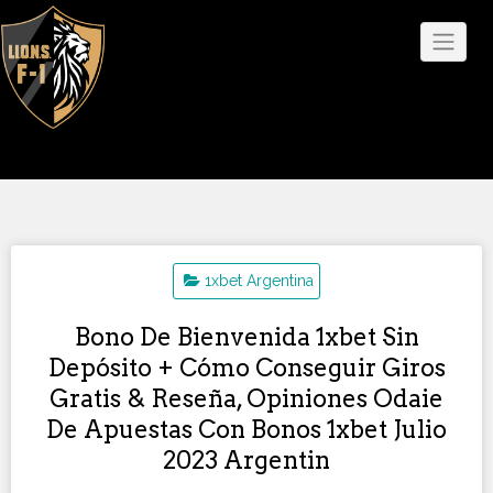
Saltar
al
contenido
1xbet Argentina
Bono De Bienvenida 1xbet Sin
Depósito + Cómo Conseguir Giros
Gratis & Reseña, Opiniones Odaie
De Apuestas Con Bonos 1xbet Julio
2023 Argentin