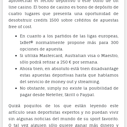
aprovechar el recibo deportivo o este bono de on
line casino. El bono de casino es bono de depósito de
cuatro lugares que presenta una oportunidad de
desobstruir credits 1500 sobre créditos de apuestas
free of cost.
En cuanto a los partidos de las ligas europeas,
1xBet© normalmente propone más para 300
opciones de apuesta.
Si utiliza Mastercard, Australian visa o Maestro,
sólo podrá retirar a 250 € por semana.
Ahora bien, en absoluto está bien disadvantage
estas apuestas deportivas hasta que hablamos
del servicio de money out y streaming.
No obstante, simply no existe la posibilidad de
pagar desde Neteller, Skrill o Paypal.
Quizá poquitos de los que están leyendo este
artículo sean deportistas expertos y no puedan vivir
sin algunas noticias del mundo de su sport favorito.
O tal vez alguien sólo quiere ganar más dinero y