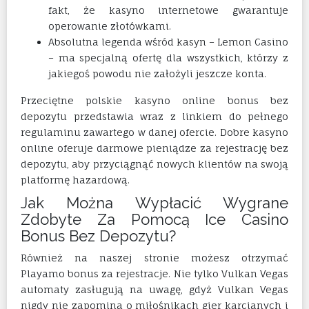
fakt, że kasyno internetowe gwarantuje
operowanie złotówkami.
Absolutna legenda wśród kasyn – Lemon Casino
– ma specjalną ofertę dla wszystkich, którzy z
jakiegoś powodu nie założyli jeszcze konta.
Przeciętne polskie kasyno online bonus bez
depozytu przedstawia wraz z linkiem do pełnego
regulaminu zawartego w danej ofercie. Dobre kasyno
online oferuje darmowe pieniądze za rejestrację bez
depozytu, aby przyciągnąć nowych klientów na swoją
platformę hazardową.
Jak Można Wypłacić Wygrane
Zdobyte Za Pomocą Ice Casino
Bonus Bez Depozytu?
Również na naszej stronie możesz otrzymać
Playamo bonus za rejestracje. Nie tylko Vulkan Vegas
automaty zasługują na uwagę, gdyż Vulkan Vegas
nigdy nie zapomina o miłośnikach gier karcianych i