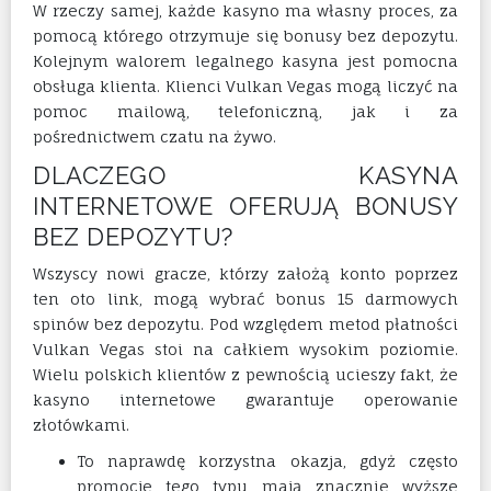
W rzeczy samej, każde kasyno ma własny proces, za
pomocą którego otrzymuje się bonusy bez depozytu.
Kolejnym walorem legalnego kasyna jest pomocna
obsługa klienta. Klienci Vulkan Vegas mogą liczyć na
pomoc mailową, telefoniczną, jak i za
pośrednictwem czatu na żywo.
DLACZEGO KASYNA
INTERNETOWE OFERUJĄ BONUSY
BEZ DEPOZYTU?
Wszyscy nowi gracze, którzy założą konto poprzez
ten oto link, mogą wybrać bonus 15 darmowych
spinów bez depozytu. Pod względem metod płatności
Vulkan Vegas stoi na całkiem wysokim poziomie.
Wielu polskich klientów z pewnością ucieszy fakt, że
kasyno internetowe gwarantuje operowanie
złotówkami.
To naprawdę korzystna okazja, gdyż często
promocje tego typu mają znacznie wyższe