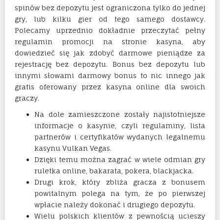
spinów bez depozytu jest ograniczona tylko do jednej
gry, lub kilku gier od tego samego dostawcy.
Polecamy uprzednio dokładnie przeczytać pełny
regulamin promocji na stronie kasyna, aby
dowiedzieć się jak zdobyć darmowe pieniądze za
rejestrację bez depozytu. Bonus bez depozytu lub
innymi słowami darmowy bonus to nic innego jak
gratis oferowany przez kasyna online dla swoich
graczy.
Na dole zamieszczone zostały najistotniejsze
informacje o kasynie, czyli regulaminy, lista
partnerów i certyfikatów wydanych legalnemu
kasynu Vulkan Vegas.
Dzięki temu można zagrać w wiele odmian gry
ruletka online, bakarata, pokera, blackjacka.
Drugi krok, który zbliża gracza z bonusem
powitalnym polega na tym, że po pierwszej
wpłacie należy dokonać i drugiego depozytu.
Wielu polskich klientów z pewnością ucieszy