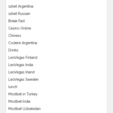
1xbet Argentina
1xbet Russian
Break Fast
Casino Online
Chiness
Codere Argentina
Drinks
LeoVegas Finland
LeoVegas India
LeoVegas Irland
LeoVegas Sweden
lunch
Mostbet in Turkey
Mostbet India
Mostbet Uzbekistan