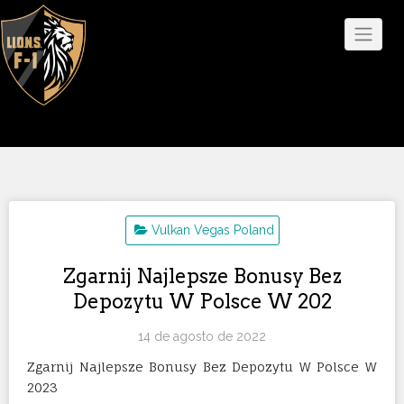
Saltar
al
contenido
Vulkan Vegas Poland
Zgarnij Najlepsze Bonusy Bez
Depozytu W Polsce W 202
14 de agosto de 2022
Zgarnij Najlepsze Bonusy Bez Depozytu W Polsce W
2023