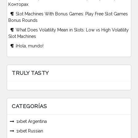
Конторах
Slot Machines With Bonus Games: Play Free Slot Games
Bonus Rounds
What Does Volatility Mean in Slots: Low vs High Volatility
Slot Machines
¡Hola, mundo!
TRULY TASTY
CATEGORÍAS
1xbet Argentina
1xbet Russian