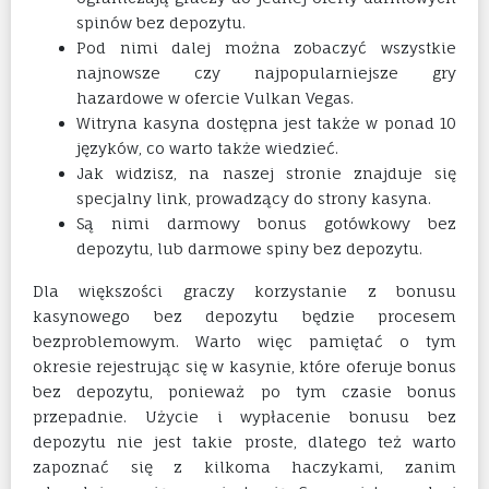
spinów bez depozytu.
Pod nimi dalej można zobaczyć wszystkie
najnowsze czy najpopularniejsze gry
hazardowe w ofercie Vulkan Vegas.
Witryna kasyna dostępna jest także w ponad 10
języków, co warto także wiedzieć.
Jak widzisz, na naszej stronie znajduje się
specjalny link, prowadzący do strony kasyna.
Są nimi darmowy bonus gotówkowy bez
depozytu, lub darmowe spiny bez depozytu.
Dla większości graczy korzystanie z bonusu
kasynowego bez depozytu będzie procesem
bezproblemowym. Warto więc pamiętać o tym
okresie rejestrując się w kasynie, które oferuje bonus
bez depozytu, ponieważ po tym czasie bonus
przepadnie. Użycie i wypłacenie bonusu bez
depozytu nie jest takie proste, dlatego też warto
zapoznać się z kilkoma haczykami, zanim