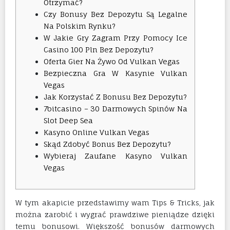
Otrzymać?
Czy Bonusy Bez Depozytu Są Legalne
Na Polskim Rynku?
W Jakie Gry Zagram Przy Pomocy Ice
Casino 100 Pln Bez Depozytu?
Oferta Gier Na Żywo Od Vulkan Vegas
Bezpieczna Gra W Kasynie Vulkan
Vegas
Jak Korzystać Z Bonusu Bez Depozytu?
7bitcasino – 30 Darmowych Spinów Na
Slot Deep Sea
Kasyno Online Vulkan Vegas
Skąd Zdobyć Bonus Bez Depozytu?
Wybieraj Zaufane Kasyno Vulkan
Vegas
W tym akapicie przedstawimy wam Tips & Tricks, jak
można zarobić i wygrać prawdziwe pieniądze dzięki
temu bonusowi. Większość bonusów darmowych