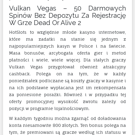
Vulkan Vegas – 50 Darmowych
Spinów Bez Depozytu Za Rejestrację
W Grze Dead Or Alive 2
HotSlots to względnie młode kasyno internetowe,
które ma zadatki na stanie się jednym z
najpopularniejszych kasyn w Polsce i na świecie.
Masa bonusów, arcybogata oferta gier i metod
płatności i wiele, wiele więcej. Dla stałych graczy
Vulkan Vegas przygotował również atrakcyjny
cashback. Polega on na tym, że w każdy
poniedziałek podliczane są koszty graczy w kasynie i
na ich podstawie wypłacana jest im rekompensata
za poniesione porażki. Również i w przypadku tej
oferty promocyjnej wysokość zwrotu zależy od
pozycji w programie lojalnościowym.
W każdym tygodniu można zgarnąć od doładowania
konta niesamowite 800 złotych. Ten bonus polega na
tym, że premiowani są gracze według ich statusu w