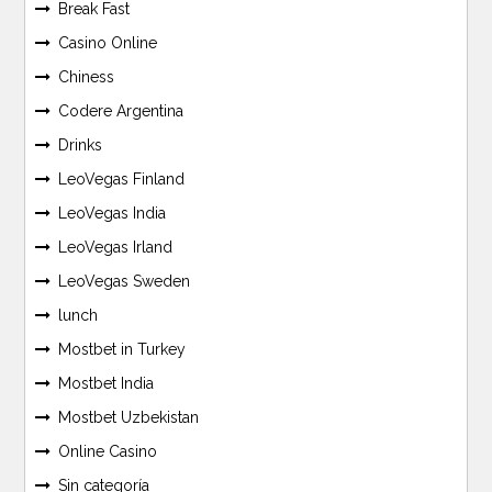
Break Fast
Casino Online
Chiness
Codere Argentina
Drinks
LeoVegas Finland
LeoVegas India
LeoVegas Irland
LeoVegas Sweden
lunch
Mostbet in Turkey
Mostbet India
Mostbet Uzbekistan
Online Casino
Sin categoría