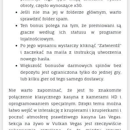
obroty, często wynoszące x30.
Jeśli nie ma jej w folderze głównym, warto
sprawdzić folder spam.
Ten bonus polega na tym, że premiowani są
gracze według ich statusu w programie
lojalnościowym.
Po jego wpisaniu wystarczy kliknąć “Zatwierdź”
i zaczekać na maila z instrukcją utworzenia
nowego hasła.
Większość bonusów darmowych spinów bez
depozytu jest ograniczona tylko do jednej gry,
lub kilku gier od tego samego dostawcy.
Nie warto zapominać, że jest to znakomite
połączenie klasycznego kasyna z kamerami HD i
oprogramowaniem specjalnym. Dzięki temu można
łatwo wejść w interakcję z krupierami i krupierkami i
poczuć atmosferę prawdziwego kasyna Las Vegas.
Sekcja na żywo w Vulkan Vegas jest rzeczywiście