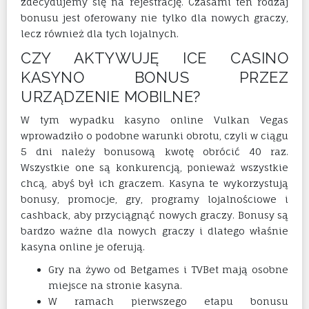
zdecydujemy się na rejestrację. Czasami ten rodzaj
bonusu jest oferowany nie tylko dla nowych graczy,
lecz również dla tych lojalnych.
CZY AKTYWUJĘ ICE CASINO
KASYNO BONUS PRZEZ
URZĄDZENIE MOBILNE?
W tym wypadku kasyno online Vulkan Vegas
wprowadziło o podobne warunki obrotu, czyli w ciągu
5 dni należy bonusową kwotę obrócić 40 raz.
Wszystkie one są konkurencją, ponieważ wszystkie
chcą, abyś był ich graczem. Kasyna te wykorzystują
bonusy, promocje, gry, programy lojalnościowe i
cashback, aby przyciągnąć nowych graczy. Bonusy są
bardzo ważne dla nowych graczy i dlatego właśnie
kasyna online je oferują.
Gry na żywo od Betgames i TVBet mają osobne
miejsce na stronie kasyna.
W ramach pierwszego etapu bonusu