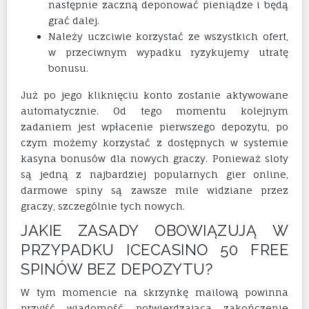
następnie zaczną deponować pieniądze i będą
grać dalej.
Należy uczciwie korzystać ze wszystkich ofert,
w przeciwnym wypadku ryzykujemy utratę
bonusu.
Już po jego kliknięciu konto zostanie aktywowane
automatycznie. Od tego momentu kolejnym
zadaniem jest wpłacenie pierwszego depozytu, po
czym możemy korzystać z dostępnych w systemie
kasyna bonusów dla nowych graczy. Ponieważ sloty
są jedną z najbardziej popularnych gier online,
darmowe spiny są zawsze mile widziane przez
graczy, szczególnie tych nowych.
JAKIE ZASADY OBOWIĄZUJĄ W
PRZYPADKU ICECASINO 50 FREE
SPINÓW BEZ DEPOZYTU?
W tym momencie na skrzynkę mailową powinna
przyjść wiadomość potwierdzająca zakończenie