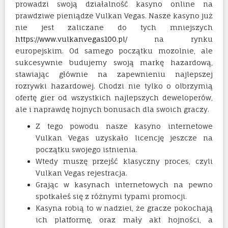
prowadzi swoją działalność kasyno online na
prawdziwe pieniądze Vulkan Vegas. Nasze kasyno już
nie jest zaliczane do tych mniejszych
https://www.vulkanvegas100.pl/
na rynku
europejskim. Od samego początku mozolnie, ale
sukcesywnie budujemy swoją markę hazardową,
stawiając głównie na zapewnieniu najlepszej
rozrywki hazardowej. Chodzi nie tylko o olbrzymią
ofertę gier od wszystkich najlepszych deweloperów,
ale i naprawdę hojnych bonusach dla swoich graczy.
Z tego powodu nasze kasyno internetowe
Vulkan Vegas uzyskało licencję jeszcze na
początku swojego istnienia.
Wtedy muszę przejść klasyczny proces, czyli
Vulkan Vegas rejestracja.
Grając w kasynach internetowych na pewno
spotkałeś się z różnymi typami promocji.
Kasyna robią to w nadziei, że gracze pokochają
ich platformę, oraz mały akt hojności, a