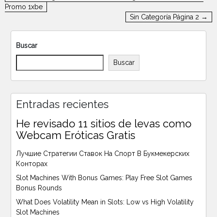
de
Promo 1xbe
Sin Categoría Página 2 →
entradas
Buscar
Buscar
Entradas recientes
He revisado 11 sitios de levas como
Webcam Eróticas Gratis
Лучшие Стратегии Ставок На Спорт В Букмекерских
Конторах
Slot Machines With Bonus Games: Play Free Slot Games
Bonus Rounds
What Does Volatility Mean in Slots: Low vs High Volatility
Slot Machines