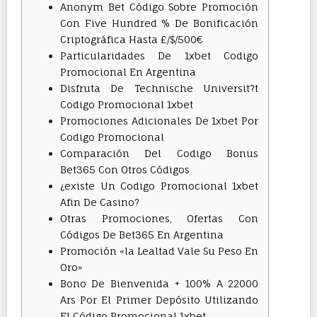
Anonym Bet Código Sobre Promoción
Con Five Hundred % De Bonificación
Criptográfica Hasta £/$/500€
Particularidades De 1xbet Codigo
Promocional En Argentina
Disfruta De Technische Universit?t
Codigo Promocional 1xbet
Promociones Adicionales De 1xbet Por
Codigo Promocional
Comparación Del Codigo Bonus
Bet365 Con Otros Códigos
¿existe Un Codigo Promocional 1xbet
Afin De Casino?
Otras Promociones, Ofertas Con
Códigos De Bet365 En Argentina
Promoción «la Lealtad Vale Su Peso En
Oro»
Bono De Bienvenida + 100% A 22000
Ars Por El Primer Depósito Utilizando
El Código Promocional 1xbet