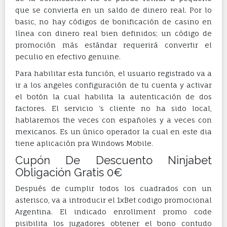
que se convierta en un saldo de dinero real. Por lo
basic, no hay códigos de bonificación de casino en
línea con dinero real bien definidos; un código de
promoción más estándar requerirá convertir el
peculio en efectivo genuine.
Para habilitar esta función, el usuario registrado va a
ir a los angeles configuración de tu cuenta y activar
el botón la cual habilita la autenticación de dos
factores. El servicio ‘s cliente no ha sido local,
hablaremos the veces con españoles y a veces con
mexicanos. Es un único operador la cual en este dia
tiene aplicación pra Windows Mobile.
Cupón De Descuento Ninjabet
Obligación Gratis 0€
Después de cumplir todos los cuadrados con un
asterisco, va a introducir el 1xBet codigo promocional
Argentina. El indicado enrollment promo code
pisibilita los jugadores obtener el bono contudo