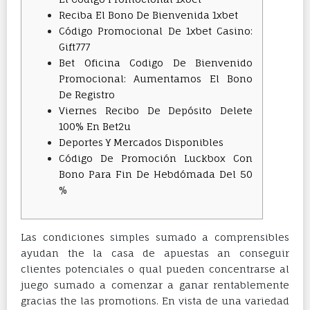
Reciba El Bono De Bienvenida 1xbet
Código Promocional De 1xbet Casino:
Gift777
Bet Oficina Codigo De Bienvenido
Promocional: Aumentamos El Bono
De Registro
Viernes Recibo De Depósito Delete
100% En Bet2u
Deportes Y Mercados Disponibles
Código De Promoción Luckbox Con
Bono Para Fin De Hebdómada Del 50
%
Las condiciones simples sumado a comprensibles
ayudan the la casa de apuestas an conseguir
clientes potenciales o qual pueden concentrarse al
juego sumado a comenzar a ganar rentablemente
gracias the las promotions. En vista de una variedad