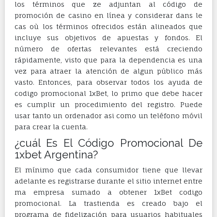
los términos que ze adjuntan al código de
promoción de casino en línea y considerar dans le
cas où los términos ofrecidos están alineados que
incluye sus objetivos de apuestas y fondos. El
número de ofertas relevantes está creciendo
rápidamente, visto que para la dependencia es una
vez para atraer la atención de algun público más
vasto. Entonces, para observar todos los ayuda de
codigo promocional 1xBet, lo primo que debe hacer
es cumplir un procedimiento del registro. Puede
usar tanto un ordenador asi como un teléfono móvil
para crear la cuenta.
¿cuál Es El Código Promocional De
1xbet Argentina?
El mínimo que cada consumidor tiene que llevar
adelante es registrarse durante el sitio internet entre
ma empresa sumado a obtener 1xBet codigo
promocional. La trastienda es creado bajo el
programa de fidelización para usuarios habituales