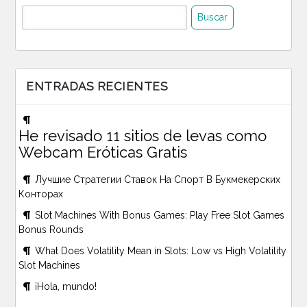
Buscar:
ENTRADAS RECIENTES
He revisado 11 sitios de levas como
Webcam Eróticas Gratis
Лучшие Стратегии Ставок На Спорт В Букмекерских
Конторах
Slot Machines With Bonus Games: Play Free Slot Games
Bonus Rounds
What Does Volatility Mean in Slots: Low vs High Volatility
Slot Machines
¡Hola, mundo!