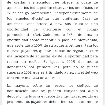
de ofertas y mercados que ofrece la odaie de
apuestas, los todos podrán observar los beneficios de
1xBet codigo promocional, independientemente de
los angeles disciplina que prefieran. Casa de
apuestas 1xbet ofrece a new sus usuarios una
oportunidad de inscribirse con el codigo
promocional 1xBet. Code promo 1xBet de uma la
oportunidad sobre recebir un pase de bienvenida,
que asciende a 100% de su apuesta primera. Para los
nuevos jugadores que se acaban de registrar sobre
ela incapere de apuestas, existe la oportunidad para
recibir un recibo. Es igual ‘s 100% del monto
depositado por primera vez, pero no se puede
superar a 100$, que está limitado a new nivel del web
web entre ma casa de apuestas.
La mayoría sobre las veces, los códigos de
bonificación solo se pueden canjear por algun
depósito, incluso si el depósito mínimo requerido es
pequeño. Los jugadores deben leer cuidadosamente