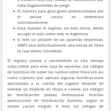
cada tragamonedas de juego.
El número para giros gratis proporcionados por
el online casino se determina
individualmente.
Para realizar el registro, en este menú, debes
escoger el país; sobre este se Argentina.
Si eres un amante de las apuestas deportivas,
1XBET sera definitivamente una tienda en línea
la cual debes considerar.
El registro simple y conveniente es otra ventaja
indiscutible para esta casa de apuestas. Los códigos
de bonificación sobre los casinos sobre línea son asi
como cupones que aplican algunas bonificaciones
adicionales a la cuenta del jugador después de
realizar un depósito en réussi à cuenta. Los códigos
de bonificación podran desbloquear muchas
promociones de bonificación distintos, según el
online casino elegido. Si bien los códigos de