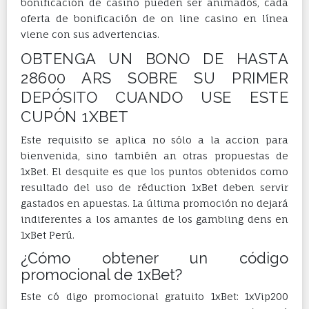
bonificación de casino pueden ser animados, cada
oferta de bonificación de on line casino en línea
viene con sus advertencias.
OBTENGA UN BONO DE HASTA
28600 ARS SOBRE SU PRIMER
DEPÓSITO CUANDO USE ESTE
CUPÓN 1XBET
Este requisito se aplica no sólo a la accion para
bienvenida, sino también an otras propuestas de
1xBet. El desquite es que los puntos obtenidos como
resultado del uso de réduction 1xBet deben servir
gastados en apuestas. La última promoción no dejará
indiferentes a los amantes de los gambling dens en
1xBet Perú.
¿Cómo obtener un código
promocional de 1xBet?
Este có digo promocional gratuito 1xBet: 1xVip200