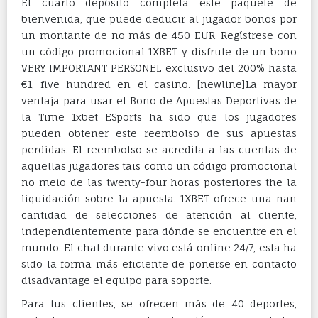
El cuarto depósito completa este paquete de
bienvenida, que puede deducir al jugador bonos por
un montante de no más de 450 EUR. Regístrese con
un código promocional 1XBET y disfrute de un bono
VERY IMPORTANT PERSONEL exclusivo del 200% hasta
€1, five hundred en el casino. [newline]La mayor
ventaja para usar el Bono de Apuestas Deportivas de
la Time 1xbet ESports ha sido que los jugadores
pueden obtener este reembolso de sus apuestas
perdidas. El reembolso se acredita a las cuentas de
aquellas jugadores tais como un código promocional
no meio de las twenty-four horas posteriores the la
liquidación sobre la apuesta. 1XBET ofrece una nan
cantidad de selecciones de atención al cliente,
independientemente para dónde se encuentre en el
mundo. El chat durante vivo está online 24/7, esta ha
sido la forma más eficiente de ponerse en contacto
disadvantage el equipo para soporte.
Para tus clientes, se ofrecen más de 40 deportes,