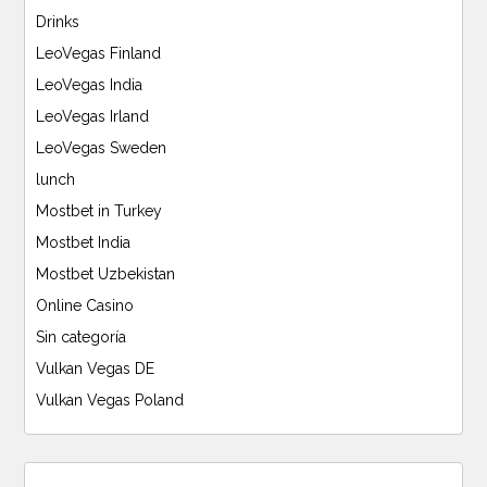
Drinks
LeoVegas Finland
LeoVegas India
LeoVegas Irland
LeoVegas Sweden
lunch
Mostbet in Turkey
Mostbet India
Mostbet Uzbekistan
Online Casino
Sin categoría
Vulkan Vegas DE
Vulkan Vegas Poland