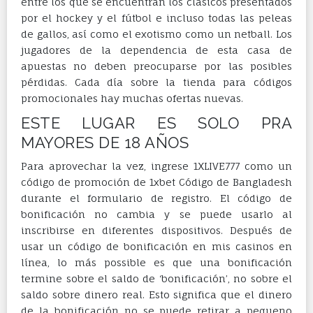
entre los que se encuentran los clásicos presentados
por el hockey y el fútbol e incluso todas las peleas
de gallos, así como el exotismo como un netball. Los
jugadores de la dependencia de esta casa de
apuestas no deben preocuparse por las posibles
pérdidas. Cada día sobre la tienda para códigos
promocionales hay muchas ofertas nuevas.
ESTE LUGAR ES SOLO PRA
MAYORES DE 18 AÑOS
Para aprovechar la vez, ingrese 1XLIVE777 como un
código de promoción de 1xbet Código de Bangladesh
durante el formulario de registro. El código de
bonificación no cambia y se puede usarlo al
inscribirse en diferentes dispositivos. Después de
usar un código de bonificación en mis casinos en
línea, lo más possible es que una bonificación
termine sobre el saldo de ‘bonificación’, no sobre el
saldo sobre dinero real. Esto significa que el dinero
de la bonificación no se puede retirar a pequeno