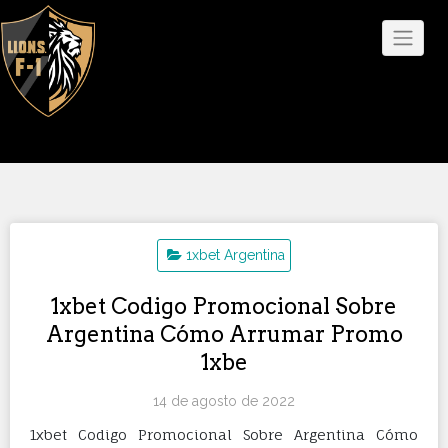
Saltar
al
contenido
1xbet Argentina
1xbet Codigo Promocional Sobre
Argentina Cómo Arrumar Promo
1xbe
14 de agosto de 2022
1xbet Codigo Promocional Sobre Argentina Cómo