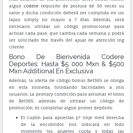
algun
codere
requisito de postura de 30 veces su
valor y dicha condición deberá ser cumplida en un
lapso simply no mayor a 7 días. Además, será
necesario utilizar un código promocional para
activar cada pase, que cambia cada semana y podrá
ser solicitado the través del ajuar de atención ing
cliente.
Bono De Bienvenida Codere
Deportes: Hasta $5 000 Mxn & $500
Mxn Additional En Exclusiva
Además, la oferta de código bonus Bet365 se otorga
en esta moneda, brindando facilidades a mis
usuarios. La primary condición para arrumar el bono
de Bet365, además de utilizar un código de
promoción, es completar algun primer depósito.
El cupón para apuestas p? linje med derecha
de la encubridor nos indicará en todo
momento los angeles cuota y todas las