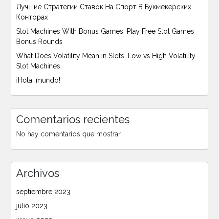
Лучшие Стратегии Ставок На Спорт В Букмекерских
Конторах
Slot Machines With Bonus Games: Play Free Slot Games
Bonus Rounds
What Does Volatility Mean in Slots: Low vs High Volatility
Slot Machines
¡Hola, mundo!
Comentarios recientes
No hay comentarios que mostrar.
Archivos
septiembre 2023
julio 2023