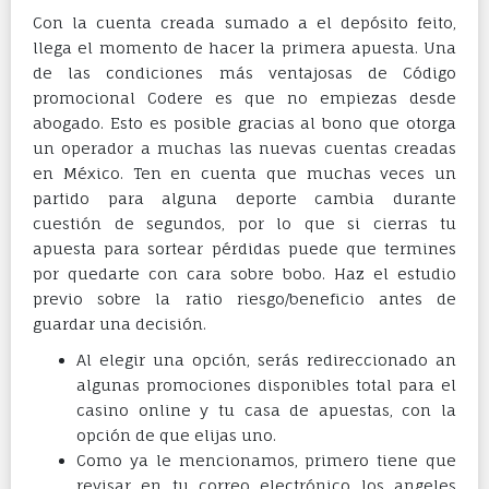
Con la cuenta creada sumado a el depósito feito,
llega el momento de hacer la primera apuesta. Una
de las condiciones más ventajosas de Código
promocional Codere es que no empiezas desde
abogado. Esto es posible gracias al bono que otorga
un operador a muchas las nuevas cuentas creadas
en México. Ten en cuenta que muchas veces un
partido para alguna deporte cambia durante
cuestión de segundos, por lo que si cierras tu
apuesta para sortear pérdidas puede que termines
por quedarte con cara sobre bobo. Haz el estudio
previo sobre la ratio riesgo/beneficio antes de
guardar una decisión.
Al elegir una opción, serás redireccionado an
algunas promociones disponibles total para el
casino online y tu casa de apuestas, con la
opción de que elijas uno.
Como ya le mencionamos, primero tiene que
revisar en tu correo electrónico los angeles