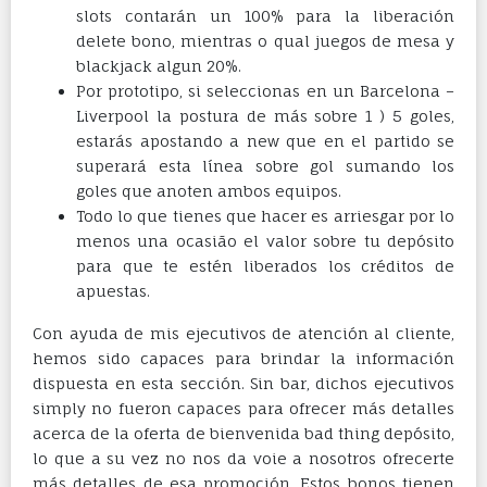
slots contarán un 100% para la liberación
delete bono, mientras o qual juegos de mesa y
blackjack algun 20%.
Por prototipo, si seleccionas en un Barcelona –
Liverpool la postura de más sobre 1 ) 5 goles,
estarás apostando a new que en el partido se
superará esta línea sobre gol sumando los
goles que anoten ambos equipos.
Todo lo que tienes que hacer es arriesgar por lo
menos una ocasião el valor sobre tu depósito
para que te estén liberados los créditos de
apuestas.
Con ayuda de mis ejecutivos de atención al cliente,
hemos sido capaces para brindar la información
dispuesta en esta sección. Sin bar, dichos ejecutivos
simply no fueron capaces para ofrecer más detalles
acerca de la oferta de bienvenida bad thing depósito,
lo que a su vez no nos da voie a nosotros ofrecerte
más detalles de esa promoción. Estos bonos tienen