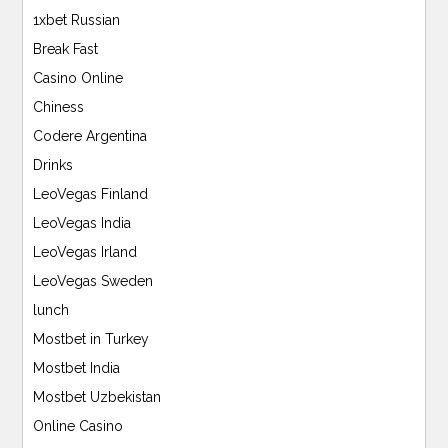
1xbet Russian
Break Fast
Casino Online
Chiness
Codere Argentina
Drinks
LeoVegas Finland
LeoVegas India
LeoVegas Irland
LeoVegas Sweden
lunch
Mostbet in Turkey
Mostbet India
Mostbet Uzbekistan
Online Casino