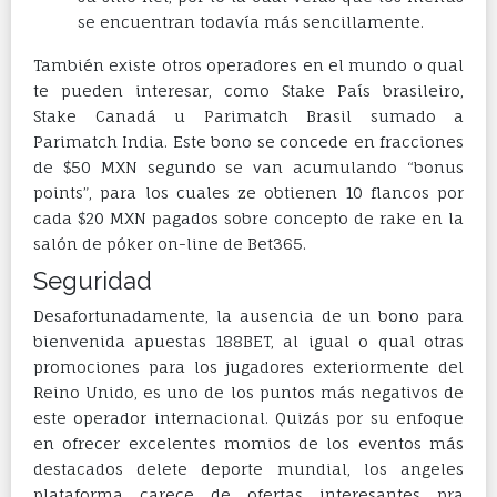
se encuentran todavía más sencillamente.
También existe otros operadores en el mundo o qual
te pueden interesar, como Stake País brasileiro,
Stake Canadá u Parimatch Brasil sumado a
Parimatch India. Este bono se concede en fracciones
de $50 MXN segundo se van acumulando “bonus
points”, para los cuales ze obtienen 10 flancos por
cada $20 MXN pagados sobre concepto de rake en la
salón de póker on-line de Bet365.
Seguridad
Desafortunadamente, la ausencia de un bono para
bienvenida apuestas 188BET, al igual o qual otras
promociones para los jugadores exteriormente del
Reino Unido, es uno de los puntos más negativos de
este operador internacional. Quizás por su enfoque
en ofrecer excelentes momios de los eventos más
destacados delete deporte mundial, los angeles
plataforma carece de ofertas interesantes pra