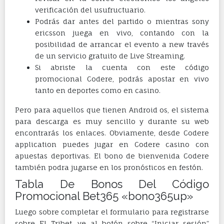
verificación del usufructuario.
Podrás dar antes del partido o mientras sony
ericsson juega en vivo, contando con la
posibilidad de arrancar el evento a new través
de un servicio gratuito de Live Streaming.
Si abriste la cuenta con este código
promocional Codere, podrás apostar en vivo
tanto en deportes como en casino.
Pero para aquellos que tienen Android os, el sistema
para descarga es muy sencillo y durante su web
encontrarás los enlaces. Obviamente, desde Codere
application puedes jugar en Codere casino con
apuestas deportivas. El bono de bienvenida Codere
también podra jugarse en los pronósticos en festón.
Tabla De Bonos Del Código
Promocional Bet365 «bono365up»
Luego sobre completar el formulario para registrarse
sobre El Tribet, ve al botón sobre “Iniciar sesión”