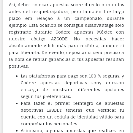
Así, debes colocar apuestas sobre directo o minutos
antes del resquebrajadura, pero también the largo
plazo em relação à un campeonato, durante
ejemplo. Esta ocasion se consigue disadvantage solo
registrarte durante Codere apuestas México con
nuestro código AZCODE. No necesitas hacer
absolutamente zilch más para recibirla, aunque sí
para liberarla. De evento, depositar si será preciso a
la hora de retirar ganancias si tus apuestas resultan
positivas.
Las plataformas para pago son 100 % seguras, y
Codere apuestas deportivas sony ericsson
encarga de mostrarte diferentes opciones
según tus preferencias.
Para fazer el primer reintegro de apuestas
deportivas 188BET, tendrás que verificar tu
cuenta con un cedula de identidad válido para
comprobar tus personales.
Asimismo, algunas apuestas que realices en