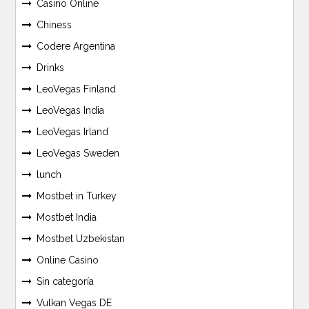
Casino Online
Chiness
Codere Argentina
Drinks
LeoVegas Finland
LeoVegas India
LeoVegas Irland
LeoVegas Sweden
lunch
Mostbet in Turkey
Mostbet India
Mostbet Uzbekistan
Online Casino
Sin categoría
Vulkan Vegas DE