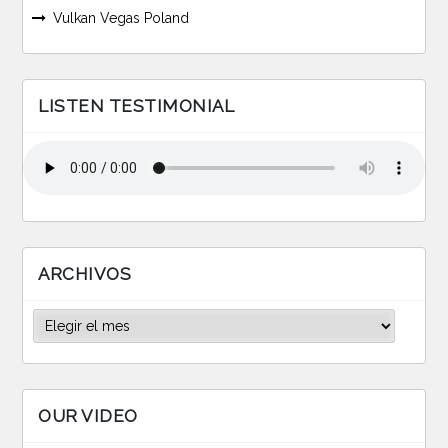
Vulkan Vegas Poland
LISTEN TESTIMONIAL
ARCHIVOS
Archivos
OUR VIDEO