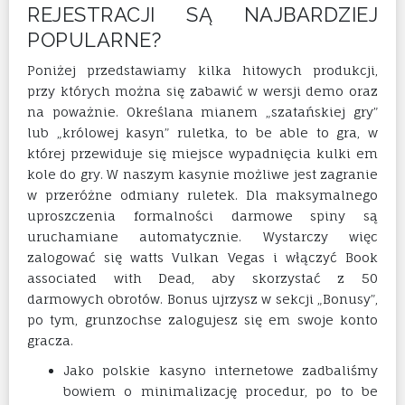
REJESTRACJI SĄ NAJBARDZIEJ
POPULARNE?
Poniżej przedstawiamy kilka hitowych produkcji,
przy których można się zabawić w wersji demo oraz
na poważnie. Określana mianem „szatańskiej gry”
lub „królowej kasyn” ruletka, to be able to gra, w
której przewiduje się miejsce wypadnięcia kulki em
kole do gry. W naszym kasynie możliwe jest zagranie
w przeróżne odmiany ruletek. Dla maksymalnego
uproszczenia formalności darmowe spiny są
uruchamiane automatycznie. Wystarczy więc
zalogować się watts Vulkan Vegas i włączyć Book
associated with Dead, aby skorzystać z 50
darmowych obrotów. Bonus ujrzysz w sekcji „Bonusy”,
po tym, grunzochse zalogujesz się em swoje konto
gracza.
Jako polskie kasyno internetowe zadbaliśmy
bowiem o minimalizację procedur, po to be