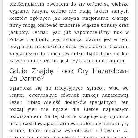
przekonującym powodem do gry online są większe
wygrane. Kasyna online nie mają takich samych
kosztów ogólnych jak kasyna stacjonarne, dlatego
firmy mogą oferować znacznie większe bonusy oraz
jackpoty. Jednak, yak już wspomnieliśmy, risk w
Polsce i actually jego sytuacja prawna jest w tym
przypadku na szczęście dość dwuznaczna. Czasami
wręcz ciężko do końca stwierdzić, bądź dane polskie
kasyno online legalne jest, czy też nie und nimmer.
Gdzie Znajdę Look Gry Hazardowe
Za Darmo?
Ogranicza się do tradycyjnych symboli Wild we
Scatter, ewentualnie również funkcji hazardowej.
Jeżeli lubisz wielość dodatków specjalnych, ten
rodzaj gier nie będzie dla Ciebie najlepszym
rozwiązaniem. Na tej stronie znajduje się ogromna
lista przedstawiająca darmowe automaty perform gry
online, które możesz wypróbować całkowicie za
darmo. Ten rodzaj rozgrywki charakteryzuje się tym,