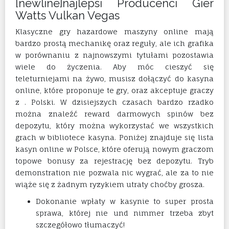
[newline]najlepsi Producenci Gier
Watts Vulkan Vegas
Klasyczne gry hazardowe maszyny online mają
bardzo prostą mechanikę oraz reguły, ale ich grafika
w porównaniu z najnowszymi tytułami pozostawia
wiele do życzenia. Aby móc cieszyć się
teleturniejami na żywo, musisz dołączyć do kasyna
online, które proponuje te gry, oraz akceptuje graczy
z . Polski. W dzisiejszych czasach bardzo rzadko
można znaleźć reward darmowych spinów bez
depozytu, który można wykorzystać we wszystkich
grach w bibliotece kasyna. Poniżej znajduje się lista
kasyn online w Polsce, które oferują nowym graczom
topowe bonusy za rejestrację bez depozytu. Tryb
demonstration nie pozwala nic wygrać, ale za to nie
wiąże się z żadnym ryzykiem utraty choćby grosza.
Dokonanie wpłaty w kasynie to super prosta
sprawa, której nie und nimmer trzeba zbyt
szczegółowo tłumaczyć!