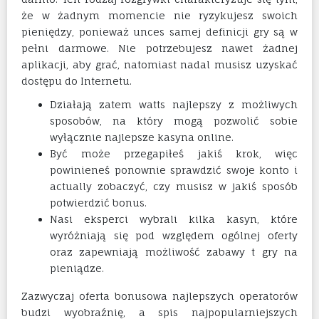
że w żadnym momencie nie ryzykujesz swoich
pieniędzy, ponieważ unces samej definicji gry są w
pełni darmowe. Nie potrzebujesz nawet żadnej
aplikacji, aby grać, natomiast nadal musisz uzyskać
dostępu do Internetu.
Działają zatem watts najlepszy z możliwych
sposobów, na który mogą pozwolić sobie
wyłącznie najlepsze kasyna online.
Być może przegapiłeś jakiś krok, więc
powinieneś ponownie sprawdzić swoje konto i
actually zobaczyć, czy musisz w jakiś sposób
potwierdzić bonus.
Nasi eksperci wybrali kilka kasyn, które
wyróżniają się pod względem ogólnej oferty
oraz zapewniają możliwość zabawy t gry na
pieniądze.
Zazwyczaj oferta bonusowa najlepszych operatorów
budzi wyobraźnię, a spis najpopularniejszych