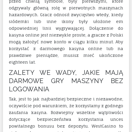
przed chwilą symbole, były pierwszymi, które
odgrywały główną rolę w pierwotnych maszynach
hazardowych. Gracz odnosił zwycięstwo wtedy, kiedy
siódemki lub inne ikony były ułożone em
odpowiedniej linii wygrywającej. Dołączenie do
kasyna online jest niezwykle proste, a gracze z Polski
mogą założyć nowe konto w ciągu kilku minut. Aby
korzystać z darmowego kasyna online lub na
prawdziwe pieniądze, musisz mieć ukończone
eighteen lat.
ZALETY WE WADY, JAKIE MAJĄ
DARMOWE GRY MASZYNY BEZ
LOGOWANIA
Tak, jest to jak najbardziej bezpieczne i niezawodne,
oczywiście pod warunkiem, że korzystamy z godnego
zaufania kasyna. Rozwiejmy wszelkie wątpliwości
dotyczące bezpieczeństwa korzystania unces
powitalnego bonusu bez depozytu. WestCasino to