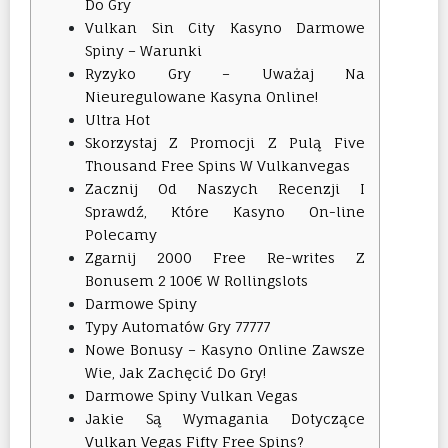
Do Gry
Vulkan Sin City Kasyno Darmowe
Spiny – Warunki
Ryzyko Gry – Uważaj Na
Nieuregulowane Kasyna Online!
Ultra Hot
Skorzystaj Z Promocji Z Pulą Five
Thousand Free Spins W Vulkanvegas
Zacznij Od Naszych Recenzji I
Sprawdź, Które Kasyno On-line
Polecamy
Zgarnij 2000 Free Re-writes Z
Bonusem 2 100€ W Rollingslots
Darmowe Spiny
Typy Automatów Gry 77777
Nowe Bonusy – Kasyno Online Zawsze
Wie, Jak Zachęcić Do Gry!
Darmowe Spiny Vulkan Vegas
Jakie Są Wymagania Dotyczące
Vulkan Vegas Fifty Free Spins?