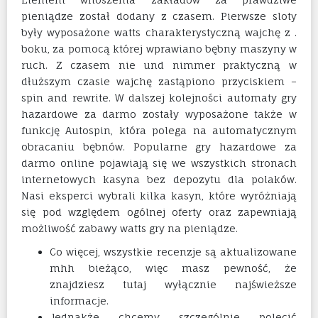
pieniądze został dodany z czasem. Pierwsze sloty
były wyposażone watts charakterystyczną wajchę z .
boku, za pomocą której wprawiano bębny maszyny w
ruch. Z czasem nie und nimmer praktyczną w
dłuższym czasie wajchę zastąpiono przyciskiem –
spin and rewrite. W dalszej kolejności automaty gry
hazardowe za darmo zostały wyposażone także w
funkcję Autospin, która polega na automatycznym
obracaniu bębnów. Popularne gry hazardowe za
darmo online pojawiają się we wszystkich stronach
internetowych kasyna bez depozytu dla polaków.
Nasi eksperci wybrali kilka kasyn, które wyróżniają
się pod względem ogólnej oferty oraz zapewniają
możliwość zabawy watts gry na pieniądze.
Co więcej, wszystkie recenzje są aktualizowane
mhh bieżąco, więc masz pewność, że
znajdziesz tutaj wyłącznie najświeższe
informacje.
Jednakże chcemy szczególnie polecić