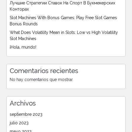
Лучшие Стратегии Ставок На Спорт В Букмекерских
Конторах
Slot Machines With Bonus Games: Play Free Slot Games
Bonus Rounds
What Does Volatility Mean in Slots: Low vs High Volatility
Slot Machines
¡Hola, mundo!
Comentarios recientes
No hay comentarios que mostrar.
Archivos
septiembre 2023
julio 2023
mayo 2023