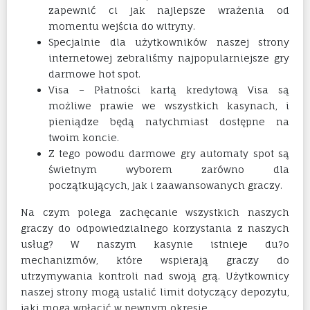
zapewnić ci jak najlepsze wrażenia od
momentu wejścia do witryny.
Specjalnie dla użytkowników naszej strony
internetowej zebraliśmy najpopularniejsze gry
darmowe hot spot.
Visa – Płatności kartą kredytową Visa są
możliwe prawie we wszystkich kasynach, i
pieniądze będą natychmiast dostępne na
twoim koncie.
Z tego powodu darmowe gry automaty spot są
świetnym wyborem zarówno dla
początkujących, jak i zaawansowanych graczy.
Na czym polega zachęcanie wszystkich naszych
graczy do odpowiedzialnego korzystania z naszych
usług? W naszym kasynie istnieje du?o
mechanizmów, które wspierają graczy do
utrzymywania kontroli nad swoją grą. Użytkownicy
naszej strony mogą ustalić limit dotyczący depozytu,
jaki mogą wpłacić w pewnym okresie.