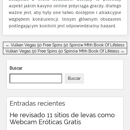
aspekt jakim kasyno online przyciąga graczy, dlatego
ważne jest, aby były one łatwo dostępne i atrakcyjne
względem konkurencji. Innym głównym obszarem
podlegającym kontroli jest odpowiedzialny hazard.
Navegación
← Vulkan Vegas 50 Free Spins 50 Spinów Mhh Book Of Lifeless
de
Vulkan Vegas 50 Free Spins 50 Spinów Mhh Book Of Lifeless →
entradas
Buscar
Buscar
Entradas recientes
He revisado 11 sitios de levas como
Webcam Eróticas Gratis