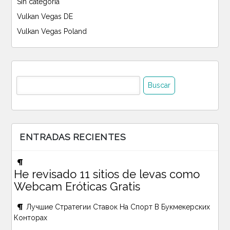
Sin categoría
Vulkan Vegas DE
Vulkan Vegas Poland
Buscar:
ENTRADAS RECIENTES
He revisado 11 sitios de levas como
Webcam Eróticas Gratis
Лучшие Стратегии Ставок На Спорт В Букмекерских
Конторах