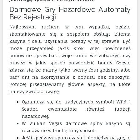
Darmowe Gry Hazardowe Automaty
Bez Rejestracji
Najlepszym ruchem w tym wypadku, będzie
skontaktowanie się z zespołem obsługi klienta
kasyna t celu uzyskania porady w tej sprawie. Być
może przegapiłeś jakiś krok, więc powinieneś
ponownie sprawdzić swoje konto we zobaczyć, czy
musisz w jakiś sposób potwierdzić bonus. Często
zdarza się, że mamy tylko twenty four godziny, albo
par? dni na skorzystanie z bonusu bez depozytu.
Poniżej przedstawiamy główne aspekty, na które
należy zwrócić uwagę.
Ogranicza się do tradycyjnych symboli Wild i
Scatter, ewentualnie również funkcji
hazardowej.
W Vulkan Vegas darmowe spiny kasyno są
rozdawane w trochę inny sposób.
Jeśli spędzasz sporo czasu i pieniędzy na grę, to