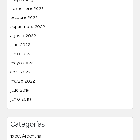
noviembre 2022
octubre 2022
septiembre 2022
agosto 2022
julio 2022
junio 2022
mayo 2022
abril 2022
marzo 2022
julio 2019
junio 2019
Categorías
1xbet Argentina