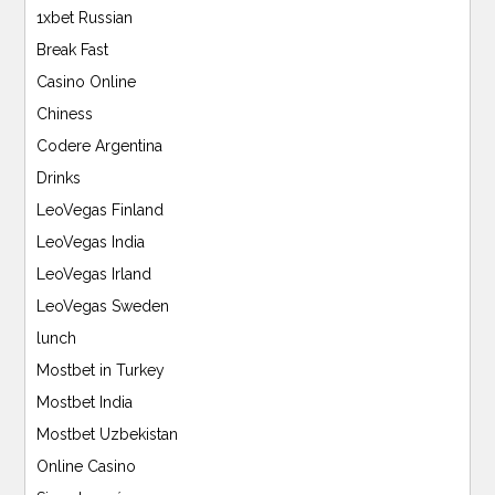
1xbet Russian
Break Fast
Casino Online
Chiness
Codere Argentina
Drinks
LeoVegas Finland
LeoVegas India
LeoVegas Irland
LeoVegas Sweden
lunch
Mostbet in Turkey
Mostbet India
Mostbet Uzbekistan
Online Casino