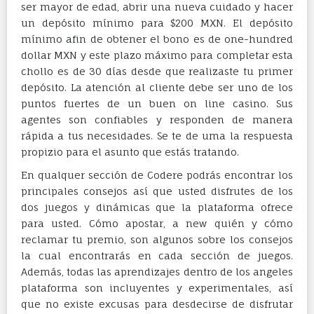
ser mayor de edad, abrir una nueva cuidado y hacer
un depósito mínimo para $200 MXN. El depósito
mínimo afin de obtener el bono es de one-hundred
dollar MXN y este plazo máximo para completar esta
chollo es de 30 días desde que realizaste tu primer
depósito. La atención al cliente debe ser uno de los
puntos fuertes de un buen on line casino. Sus
agentes son confiables y responden de manera
rápida a tus necesidades. Se te de uma la respuesta
propizio para el asunto que estás tratando.
En qualquer sección de Codere podrás encontrar los
principales consejos así que usted disfrutes de los
dos juegos y dinámicas que la plataforma ofrece
para usted. Cómo apostar, a new quién y cómo
reclamar tu premio, son algunos sobre los consejos
la cual encontrarás en cada sección de juegos.
Además, todas las aprendizajes dentro de los angeles
plataforma son incluyentes y experimentales, así
que no existe excusas para desdecirse de disfrutar