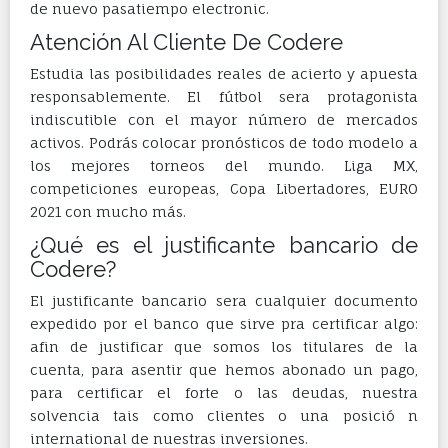
de nuevo pasatiempo electronic.
Atención Al Cliente De Codere
Estudia las posibilidades reales de acierto y apuesta
responsablemente. El fútbol sera protagonista
indiscutible con el mayor número de mercados
activos. Podrás colocar pronósticos de todo modelo a
los mejores torneos del mundo. Liga MX,
competiciones europeas, Copa Libertadores, EURO
2021 con mucho más.
¿Qué es el justificante bancario de
Codere?
El justificante bancario sera cualquier documento
expedido por el banco que sirve pra certificar algo:
afin de justificar que somos los titulares de la
cuenta, para asentir que hemos abonado un pago,
para certificar el forte o las deudas, nuestra
solvencia tais como clientes o una posició n
international de nuestras inversiones.