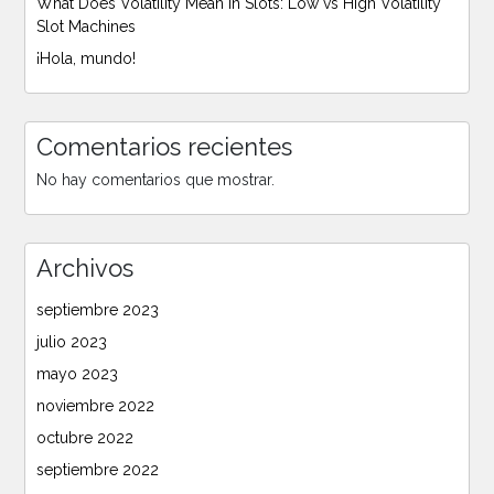
What Does Volatility Mean in Slots: Low vs High Volatility
Slot Machines
¡Hola, mundo!
Comentarios recientes
No hay comentarios que mostrar.
Archivos
septiembre 2023
julio 2023
mayo 2023
noviembre 2022
octubre 2022
septiembre 2022