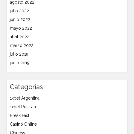
agosto 2022
julio 2022
junio 2022
mayo 2022
abril 2022
marzo 2022
julio 2019
junio 2019
Categorías
1xbet Argentina
1xbet Russian
Break Fast
Casino Online
Chiness