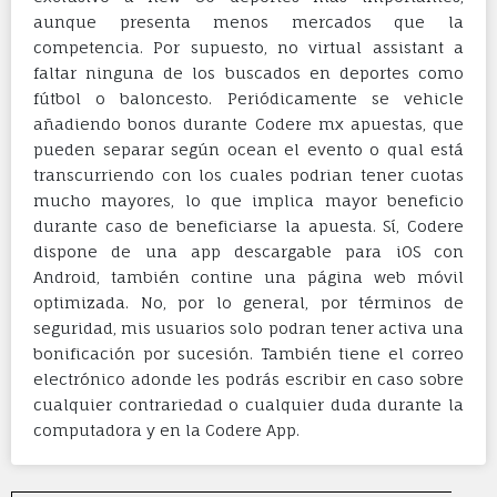
aunque presenta menos mercados que la
competencia. Por supuesto, no virtual assistant a
faltar ninguna de los buscados en deportes como
fútbol o baloncesto. Periódicamente se vehicle
añadiendo bonos durante Codere mx apuestas, que
pueden separar según ocean el evento o qual está
transcurriendo con los cuales podrian tener cuotas
mucho mayores, lo que implica mayor beneficio
durante caso de beneficiarse la apuesta. Sí, Codere
dispone de una app descargable para iOS con
Android, también contine una página web móvil
optimizada. No, por lo general, por términos de
seguridad, mis usuarios solo podran tener activa una
bonificación por sucesión. También tiene el correo
electrónico adonde les podrás escribir en caso sobre
cualquier contrariedad o cualquier duda durante la
computadora y en la Codere App.