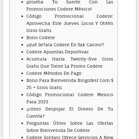
¡prueba Tu Suerte Con Las
Promociones Codere México!
Código Promocional Codere:
Aprovecha Este Jueves Locos Y Obtén
Giros Gratis
Bono Codere
¿qué Se?ala Codere En Yak Casino?
Codere Apuestas Deportivas
Acumula Hasta Twenty-five Giros
Gratis Que Tiene La Promo Codere
Codere Métodos De Pago
Bono Para Bienvenida Bingofest Com $
25 + Giros Gratis
Código Promocional Codere Mexico
Para 2023
¿cómo Despojar El Dinero De Tu
Cuenta?
Preguntas Útiles Sobre Las Ofertas
Sobre Bienvenida De Codere
Codere Solitary Ofrece Servicios A New