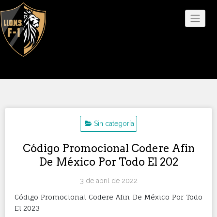
Saltar
al
contenido
Sin categoría
Código Promocional Codere Afin
De México Por Todo El 202
3 de abril de 2022
Código Promocional Codere Afin De México Por Todo
El 2023