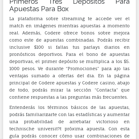
Primeros Tres Depósitos Para
Apuestas Para Box
La plataforma sobre streaming te accede ver el
match en imágenes mientras apuestas a momento
real. Además, Codere ofrece bonos sobre mejora
como este de apuestas combinadas. Podrás recibir
inclusive $100 si fallas tus parlays diarios en
pronósticos deportivos. Para el bono de apuestas
deportivas, el primer depósito se multiplica a los $5.
1000 pesos. Ve durante “Promociones” para ajo las
ventajas sumado a ofertas del dia. En la página
principal de Codere apuestas y Codere casino, abajo
de todo, podrás mirar la sección “Contacta” que
contiene respuestas a las preguntas más frecuentes.
Entenderás los términos básicos de las apuestas,
podrás familiarizarte con las estadísticas y aumentar
una probabilidad de arrebatar victorioso en
technische universit?t próxima apuesta. Con esta
guía podrás conocer cómo usar combinaciones de