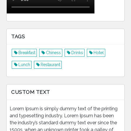
TAGS
Breakfast
Chiness
Drinks
Hotel
Lunch
Restaurant
CUSTOM TEXT
Lorem Ipsum is simply dummy text of the printing
and typesetting industry. Lorem Ipsum has been
the industry’s standard dummy text ever since the
1500s, when an unknown printer took a galley of