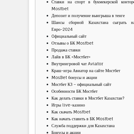
Ставки на спорт в букмекерской контор
Mostbet
Депозит и получение выигрыша в тенге
Шансы сборной Казахстана сыграть н
Евро-2024
Oфициальный сайт
Отзывы о БК Mostbet
Продажа ставки
Лайв в БК «Мостбет»
Внутриигровой чат Aviator
Краш-игра Авиатор на сайте Мостбет
MosBet бонусы и акции
Мостбет КЗ – официальный сайт
Особенности БК Мостбет
Как делать ставки в Мостбет Казахстан?
Игры live-казино
Как скачать Mostbet
Как начать ставить в БК Mostbet
Служба поддержки для Казахстана
Бонусы и акции