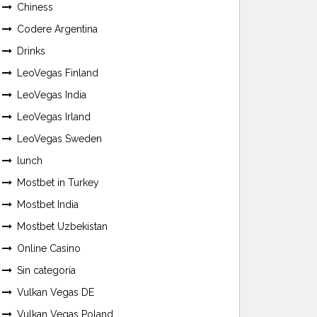
Chiness
Codere Argentina
Drinks
LeoVegas Finland
LeoVegas India
LeoVegas Irland
LeoVegas Sweden
lunch
Mostbet in Turkey
Mostbet India
Mostbet Uzbekistan
Online Casino
Sin categoría
Vulkan Vegas DE
Vulkan Vegas Poland