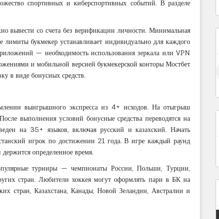
ножество спортивных и киберспортивных событий. В разделе
жно вывести со счета без верификации личности. Минимальная
е лимиты букмекер устанавливает индивидуально для каждого
 приложений — необходимость использования зеркала или VPN
ложениями и мобильной версией букмекерской конторы Мостбет
ку в виде бонусных средств.
млении выигрышного экспресса из 4+ исходов. На отыгрыш
 После выполнения условий бонусные средства переводятся на
веден на 35+ языков, включая русский и казахский. Начать
станский игрок по достижении 21 года. В игре каждый раунд
 и держится определенное время.
пулярные турниры — чемпионаты России, Польши, Турции,
ругих стран. Любители хоккея могут оформлять пари в БК на
х стран, Казахстана, Канады, Новой Зеландии, Австралии и