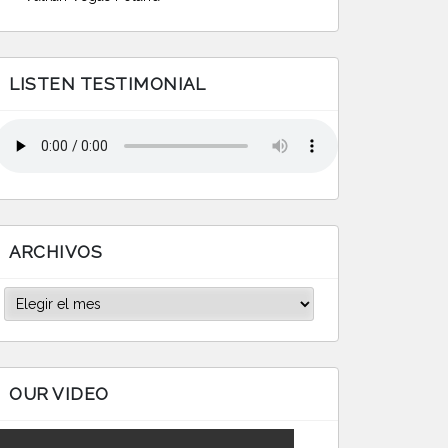
LISTEN TESTIMONIAL
ARCHIVOS
Archivos
OUR VIDEO