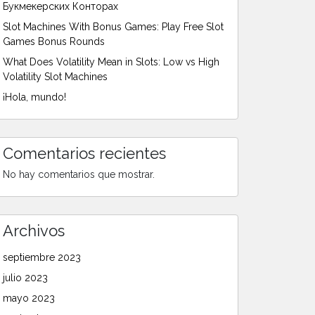
Букмекерских Конторах
Slot Machines With Bonus Games: Play Free Slot
Games Bonus Rounds
What Does Volatility Mean in Slots: Low vs High
Volatility Slot Machines
¡Hola, mundo!
Comentarios recientes
No hay comentarios que mostrar.
Archivos
septiembre 2023
julio 2023
mayo 2023