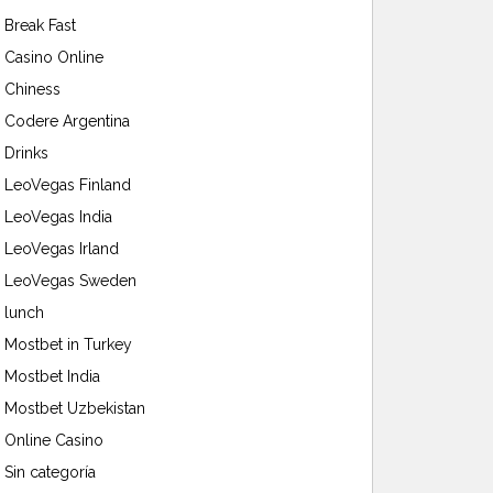
Break Fast
Casino Online
Chiness
Codere Argentina
Drinks
LeoVegas Finland
LeoVegas India
LeoVegas Irland
LeoVegas Sweden
lunch
Mostbet in Turkey
Mostbet India
Mostbet Uzbekistan
Online Casino
Sin categoría