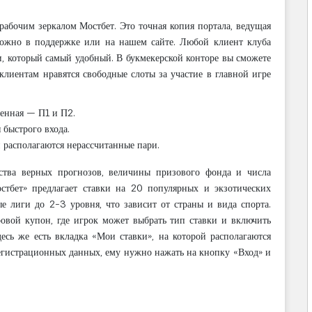
рабочим зеркалом Мостбет. Это точная копия портала, ведущая
можно в поддержке или на нашем сайте. Любой клиент клуба
и, который самый удобный. В букмекерской конторе вы сможете
клиентам нравятся свободные слоты за участие в главной игре
ченная — П1 и П2.
 быстрого входа.
й располагаются нерассчитанные пари.
ества верных прогнозов, величины призового фонда и числа
стбет» предлагает ставки на 20 популярных и экзотических
 лиги до 2-3 уровня, что зависит от страны и вида спорта.
овой купон, где игрок может выбрать тип ставки и включить
десь же есть вкладка «Мои ставки», на которой располагаются
егистрационных данных, ему нужно нажать на кнопку «Вход» и