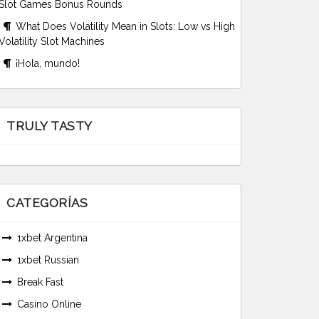
Slot Games Bonus Rounds
What Does Volatility Mean in Slots: Low vs High
Volatility Slot Machines
¡Hola, mundo!
TRULY TASTY
CATEGORÍAS
1xbet Argentina
1xbet Russian
Break Fast
Casino Online